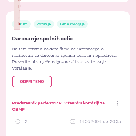
p
li
n
k
Forum
Zdravje
Ginekologija
Failed to initialize plugin: wplink
Darovanje spolnih celic
Na tem forumu najdete številne informacije o
možnostih za darovanje spolnih celic in neplodnosti.
Preverite obstoječe odgovore ali zastavite svoje
vprašanje.
ODPRI TEMO
Predstavnik pacientov v Državnim komisiji za
OBMP
2
14.06.2004 ob 20:35
Dodaj med priljubljene