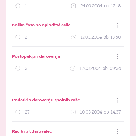
1
24.03.2004 ob 15:18
Dodaj med priljubljene
Koliko časa po oploditvi celic
2
17.03.2004 ob 13:50
Dodaj med priljubljene
Postopek pri darovanju
3
17.03.2004 ob 09:36
Dodaj med priljubljene
Podatki o darovanju spolnih celic
27
10.03.2004 ob 14:37
Dodaj med priljubljene
Rad bi bil darovalec