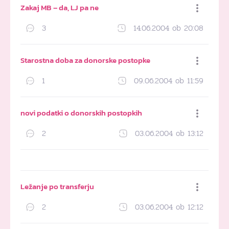
Zakaj MB – da, LJ pa ne
3
14.06.2004 ob 20:08
Dodaj med priljubljene
Starostna doba za donorske postopke
1
09.06.2004 ob 11:59
Dodaj med priljubljene
novi podatki o donorskih postopkih
2
03.06.2004 ob 13:12
Dodaj med priljubljene
Ležanje po transferju
2
03.06.2004 ob 12:12
Dodaj med priljubljene