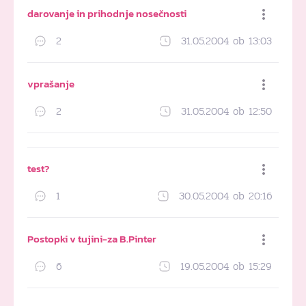
darovanje in prihodnje nosečnosti
2
31.05.2004 ob 13:03
Dodaj med priljubljene
vprašanje
2
31.05.2004 ob 12:50
Dodaj med priljubljene
test?
1
30.05.2004 ob 20:16
Dodaj med priljubljene
Postopki v tujini-za B.Pinter
6
19.05.2004 ob 15:29
Dodaj med priljubljene