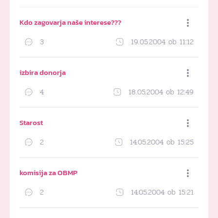
Kdo zagovarja naše interese???
3
19.05.2004 ob 11:12
Dodaj med priljubljene
izbira donorja
4
18.05.2004 ob 12:49
Dodaj med priljubljene
Starost
2
14.05.2004 ob 15:25
Dodaj med priljubljene
komisija za OBMP
2
14.05.2004 ob 15:21
Dodaj med priljubljene