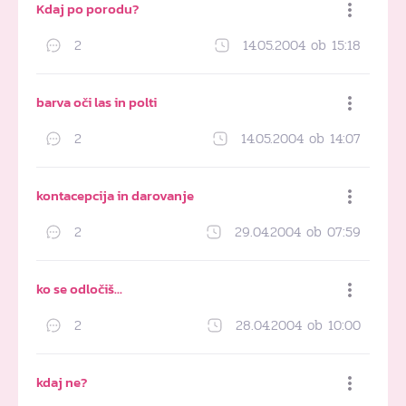
Kdaj po porodu?
2
14.05.2004 ob 15:18
Dodaj med priljubljene
barva oči las in polti
2
14.05.2004 ob 14:07
Dodaj med priljubljene
kontacepcija in darovanje
2
29.04.2004 ob 07:59
Dodaj med priljubljene
ko se odločiš…
2
28.04.2004 ob 10:00
Dodaj med priljubljene
kdaj ne?