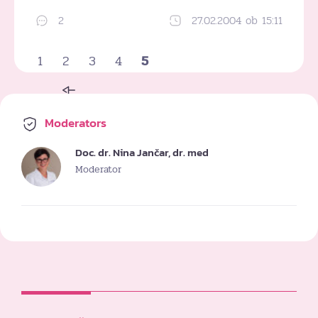
2
27.02.2004 ob 15:11
Dodaj med priljubljene
1
2
3
4
5
Moderators
Doc. dr. Nina Jančar, dr. med
Moderator