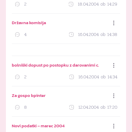
2
18.04.2004 ob 14:29
Dodaj med priljubljene
Državna komisija
4
16.04.2004 ob 14:38
Dodaj med priljubljene
bolniški dopust po postopku z darovanimi c.
2
16.04.2004 ob 14:34
Dodaj med priljubljene
Za gospo bpinter
8
12.04.2004 ob 17:20
Dodaj med priljubljene
Novi podatki – marec 2004