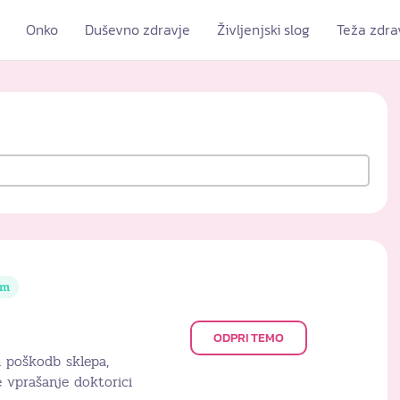
Onko
Duševno zdravje
Življenjski slog
Teža zdra
em
ODPRI TEMO
i poškodb sklepa,
 vprašanje doktorici