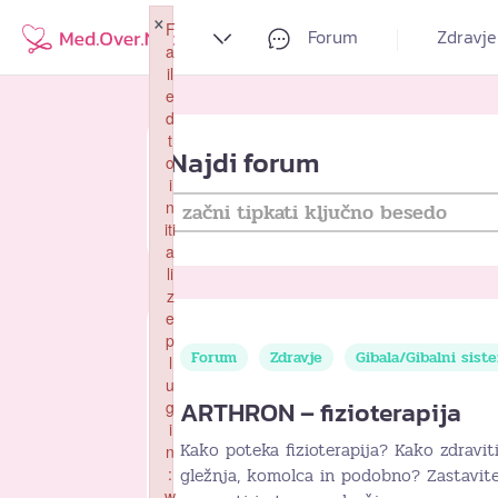
×
F
Forum
Zdravje
a
il
e
d
t
Najdi forum
o
i
n
iti
a
li
z
e
p
Forum
Zdravje
Gibala/Gibalni sist
l
u
ARTHRON – fizioterapija
g
i
Kako poteka fizioterapija? Kako zdravit
n
gležnja, komolca in podobno? Zastavite
:
w