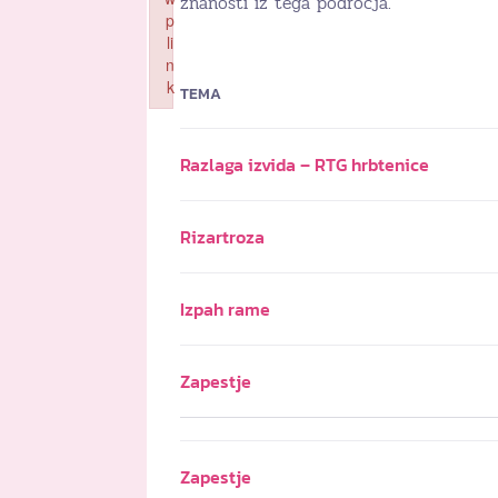
znanosti iz tega področja.
p
li
n
k
TEMA
Failed to initialize plugin: wplink
Razlaga izvida – RTG hrbtenice
Rizartroza
Izpah rame
Zapestje
Zapestje