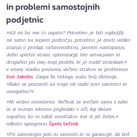
in problemi samostojnih
podjetnic
»Ali mi bo vse to uspelo? Potrebno je biti najboljši,
ne samo na svojem področju, potrebno je imeti veliko
znanja o prodaji, računovodstvu, javnem nastopanju,
dobri spletni strani, optimizaciji, biti ustvarjalen in
drugačen pri vsej svoji podobi, ki jo nudiš strankam,«
v enem stavku povzema večino strahov in problemov
Zori Jakolin
. Zaupa še tistega, malo bolj skritega:
»Kako se postaviti na noge ob vsaki novi zavrnitvi in
neuspehu?«
.
»Ni vedno enostavno. Večkrat se srečam sama s sabo
in si moram iskreno pogledati v oči, kaj delam
napačno, ko ni takih rezultatov, kot si jih želim,«
odkrito spregovori
Špela Sečnik
.
»Pri samostojni poti ni varnosti in ni garancije, da boš