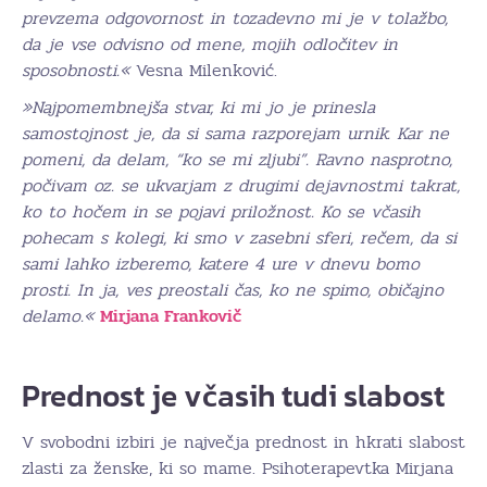
prevzema odgovornost in tozadevno mi je v tolažbo,
da je vse odvisno od mene, mojih odločitev in
sposobnosti.«
Vesna Milenković.
»Najpomembnejša stvar, ki mi jo je prinesla
samostojnost je, da si sama razporejam urnik. Kar ne
pomeni, da delam, “ko se mi zljubi”. Ravno nasprotno,
počivam oz. se ukvarjam z drugimi dejavnostmi takrat,
ko to hočem in se pojavi priložnost. Ko se včasih
pohecam s kolegi, ki smo v zasebni sferi, rečem, da si
sami lahko izberemo, katere 4 ure v dnevu bomo
prosti. In ja, ves preostali čas, ko ne spimo, običajno
delamo.«
Mirjana Frankovič
Prednost je včasih tudi slabost
V svobodni izbiri je največja prednost in hkrati slabost
zlasti za ženske, ki so mame. Psihoterapevtka Mirjana