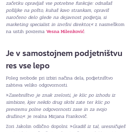
začetku opravljaš vse potrebne funkcije: odnašaš
pošiljke na pošto, kuhaš kavo strankam, opraviš
naročeno delo glede na dejavnost podjetja, si
marketing specialist in izvršni direktor,«
z nasmeškom
na ustih povzema
Vesna Milenković
.
Je v samostojnem podjetništvu
res vse lepo
Poleg svobode pri izbiri načina dela, podjetništvo
zahteva veliko odgovornosti.
»
Zasebništvo je znak zrelosti, je klic po izhodu iz
simbioze, kjer nekdo drug skrbi zate ter klic po
prevzemu polne odgovornosti zase in za svojo
družino,
« je realna Mirjana Frankovič.
Zori Jakolin odlično dopolni: »
Gradiš iz tal, uresničuješ