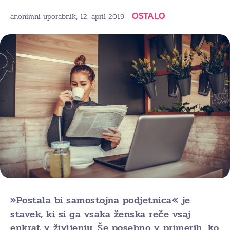
OSTALO
, 12. april 2019
anonimni uporabnik
»Postala bi samostojna podjetnica« je
stavek, ki si ga vsaka ženska reče vsaj
enkrat v življenju. Še posebno v primerih, ko