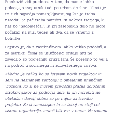
Frankovič vidi prednost v tem, da mame lahko
prilagajajo svoj urnik tudi potrebam družine. Hkrati je
to tudi največja pomanjkljivost, saj kar je treba
narediti, je pač treba narediti. Ni nekoga tretjega, ki
nas bo “nadomeščal”. In pri zasebnikih delo ne more
počakati na mizi teden ali dva, da se vrnemo z
bolniške.
Dejstvo je, da z zasebništvom lahko veliko pridobiš, a
za marsikaj, česar se uslužbenci drugje niti ne
zavedajo, so podjetniki prikrajšani. Še posebno to velja
na področju socialnega in zdravstvenega varstva.
»Vedno je težko, ko se lotevam novih projektov in
sem na neznanem teritoriju z omejenim finančnim
vložkom. Ko si ne morem privoščiti plačila določenih
strokovnjakov za področja dela, ki jih morebiti ne
obvladam dovolj dobro, so pa nujna za izvedbo
projekta. Ko si samostojen in za teboj ne stoji cel
sistem organizacije, moraš biti vse v enem. Na samem