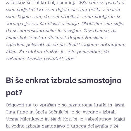
začetkov še toliko bolj spominja: »
Ko sem se podala v
svet podjetništva, sem dojela, da sem prišla v realen
svet. Dojela sem, da sem stopila iz cone udobje in iz
varnega jezera šla plavat v morje. Okoliščine me silijo,
da se neprestano učim in razvijam. Zavedam se, da
imam kot ženska priložnost drugim ženskam z
zgledom pokazati, da se da slediti svojemu notranjemu
klicu. Za celotno družbo je zelo pomembno, da
začnemo ženske poslušati sebe.”
Bi še enkrat izbrale samostojno
pot?
Odgovori na to vprašanje so razmeroma kratki in jasni.
Tina Princ in Špela Sečnik bi jo še »vedno« izbrali,
Vesna Milenković in Majdi Kosi bi jo »absolutno«. Majdi
bi vedno izbrala zamenjavo 8-urnega delavnika s 24-