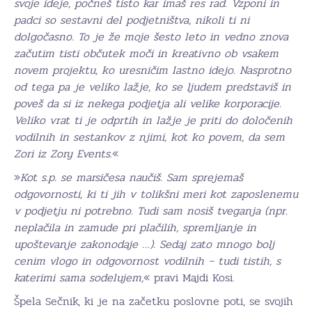
svoje ideje, počneš tisto kar imaš res rad. Vzponi in
padci so sestavni del podjetništva, nikoli ti ni
dolgočasno. To je že moje šesto leto in vedno znova
začutim tisti občutek moči in kreativno ob vsakem
novem projektu, ko uresničim lastno idejo. Nasprotno
od tega pa je veliko lažje, ko se ljudem predstaviš in
poveš da si iz nekega podjetja ali velike korporacije.
Veliko vrat ti je odprtih in lažje je priti do določenih
vodilnih in sestankov z njimi, kot ko povem, da sem
Zori iz Zory Events
.«
»
Kot s.p. se marsičesa naučiš. Sam sprejemaš
odgovornosti, ki ti jih v tolikšni meri kot zaposlenemu
v podjetju ni potrebno. Tudi sam nosiš tveganja (npr.
neplačila in zamude pri plačilih, spremljanje in
upoštevanje zakonodaje …). Sedaj zato mnogo bolj
cenim vlogo in odgovornost vodilnih – tudi tistih, s
katerimi sama sodelujem,
« pravi Majdi Kosi.
Špela Sečnik, ki je na začetku poslovne poti, se svojih