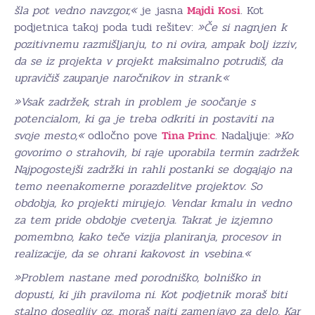
šla pot vedno navzgor,«
je jasna
Majdi Kosi
. Kot
podjetnica takoj poda tudi rešitev:
»Če si nagnjen k
pozitivnemu razmišljanju, to ni ovira, ampak bolj izziv,
da se iz projekta v projekt maksimalno potrudiš, da
upravičiš zaupanje naročnikov in strank.«
»Vsak zadržek, strah in problem je soočanje s
potencialom, ki ga je treba odkriti in postaviti na
svoje mesto,«
odločno pove
Tina Princ
. Nadaljuje:
»Ko
govorimo o strahovih, bi raje uporabila termin zadržek.
Najpogostejši zadržki in rahli postanki se dogajajo na
temo neenakomerne porazdelitve projektov. So
obdobja, ko projekti mirujejo. Vendar kmalu in vedno
za tem pride obdobje cvetenja. Takrat je izjemno
pomembno, kako teče vizija planiranja, procesov in
realizacije, da se ohrani kakovost in vsebina.«
»Problem nastane med porodniško, bolniško in
dopusti, ki jih praviloma ni. Kot podjetnik moraš biti
stalno dosegljiv oz. moraš najti zamenjavo za delo. Kar