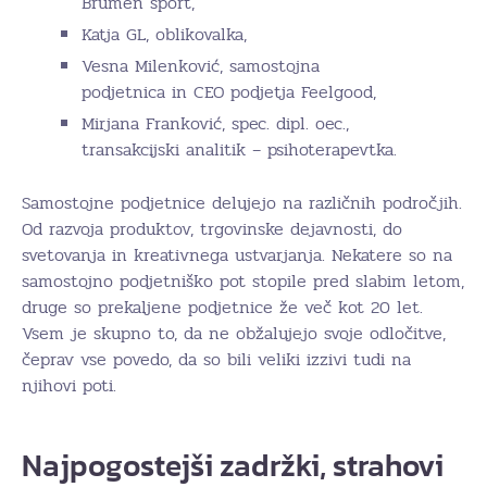
Brumen šport,
Katja GL, oblikovalka,
Vesna Milenković, samostojna
podjetnica in CEO podjetja Feelgood,
Mirjana Franković, spec. dipl. oec.,
transakcijski analitik – psihoterapevtka.
Samostojne podjetnice delujejo na različnih področjih.
Od razvoja produktov, trgovinske dejavnosti, do
svetovanja in kreativnega ustvarjanja. Nekatere so na
samostojno podjetniško pot stopile pred slabim letom,
druge so prekaljene podjetnice že več kot 20 let.
Vsem je skupno to, da ne obžalujejo svoje odločitve,
čeprav vse povedo, da so bili veliki izzivi tudi na
njihovi poti.
Najpogostejši zadržki, strahovi