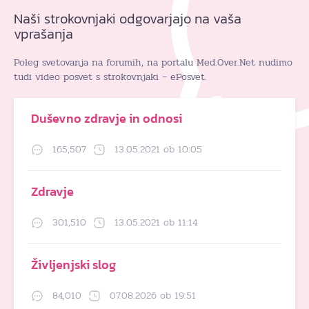
Naši strokovnjaki odgovarjajo na vaša
vprašanja
Poleg svetovanja na forumih, na portalu Med.Over.Net nudimo
tudi video posvet s strokovnjaki – ePosvet.
Duševno zdravje in odnosi
165,507
13.05.2021 ob 10:05
Zdravje
301,510
13.05.2021 ob 11:14
Življenjski slog
84,010
07.08.2026 ob 19:51