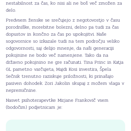
nestabilnost za čas, ko nisi ali ne boš več zmožen za
delo.
Predvsem ženske se srečujejo z negotovostjo v času
porodniške, morebitne bolezni, delno pa tudi za čas
dopustov in končno za čas po upokojitvi. Naše
sogovornice so izkazale tudi na tem področju veliko
odgovornosti, saj delijo mnenje, da naši generaciji
pokojnine ne bodo več namenjene. Tako da na
državno pokojnino ne gre računati. Tina Princ in Katja
GL pametno varčujeta, Majdi Kosi investira, Špela
Sečnik trenutno raziskuje priložnosti, ki prinašajo
pasiven dohodek. Zori Jakolin skupaj z možem vlaga v
nepremičnine.
Nasvet psihoterapevtke Mirjane Frankovič vsem
(bodočim) podjetnicam je: