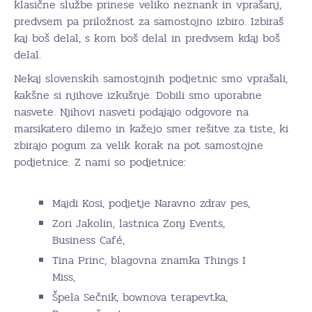
klasične službe prinese veliko neznank in vprašanj,
predvsem pa priložnost za samostojno izbiro. Izbiraš
kaj boš delal, s kom boš delal in predvsem kdaj boš
delal.
Nekaj slovenskih samostojnih podjetnic smo vprašali,
kakšne si njihove izkušnje. Dobili smo uporabne
nasvete. Njihovi nasveti podajajo odgovore na
marsikatero dilemo in kažejo smer rešitve za tiste, ki
zbirajo pogum za velik korak na pot samostojne
podjetnice. Z nami so podjetnice:
Majdi Kosi, podjetje Naravno zdrav pes,
Zori Jakolin, lastnica Zory Events,
Business Café,
Tina Princ, blagovna znamka Things I
Miss,
Špela Sečnik, bownova terapevtka,