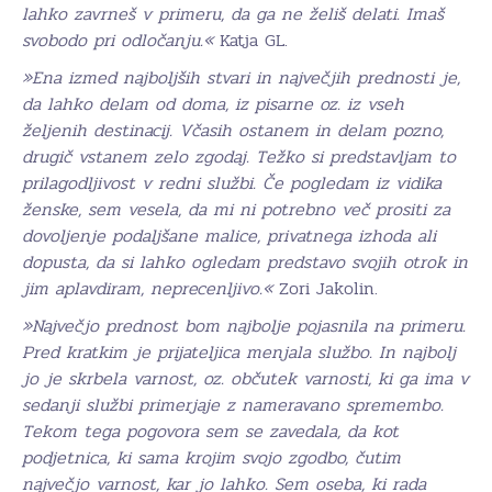
lahko zavrneš v primeru, da ga ne želiš delati. Imaš
svobodo pri odločanju.«
Katja GL.
»Ena izmed najboljših stvari in največjih prednosti je,
da lahko delam od doma, iz pisarne oz. iz vseh
željenih destinacij. Včasih ostanem in delam pozno,
drugič vstanem zelo zgodaj. Težko si predstavljam to
prilagodljivost v redni službi. Če pogledam iz vidika
ženske, sem vesela, da mi ni potrebno več prositi za
dovoljenje podaljšane malice, privatnega izhoda ali
dopusta, da si lahko ogledam predstavo svojih otrok in
jim aplavdiram, neprecenljivo.«
Zori Jakolin.
»Največjo prednost bom najbolje pojasnila na primeru.
Pred kratkim je prijateljica menjala službo. In najbolj
jo je skrbela varnost, oz. občutek varnosti, ki ga ima v
sedanji službi primerjaje z nameravano spremembo.
Tekom tega pogovora sem se zavedala, da kot
podjetnica, ki sama krojim svojo zgodbo, čutim
največjo varnost, kar jo lahko. Sem oseba, ki rada