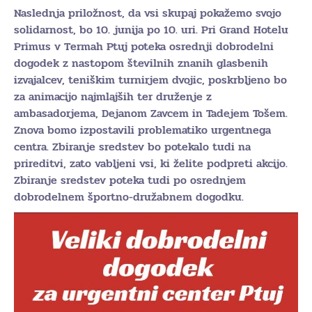
Naslednja priložnost, da vsi skupaj pokažemo svojo
solidarnost, bo 10. junija po 10. uri. Pri Grand Hotelu
Primus v Termah Ptuj poteka osrednji dobrodelni
dogodek z nastopom številnih znanih glasbenih
izvajalcev, teniškim turnirjem dvojic, poskrbljeno bo
za animacijo najmlajših ter druženje z
ambasadorjema, Dejanom Zavcem in Tadejem Tošem.
Znova bomo izpostavili problematiko urgentnega
centra. Zbiranje sredstev bo potekalo tudi na
prireditvi, zato vabljeni vsi, ki želite podpreti akcijo.
Zbiranje sredstev poteka tudi po osrednjem
dobrodelnem športno-družabnem dogodku.