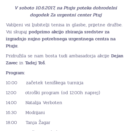
V soboto 10.6.2017, na Ptuju poteka dobrodelni
dogodek Za urgentni center Ptuj
Vabljeni vsi ljubitelji tenisa in glasbe, prijetne družbe.
Vsi skupaj
podprimo akcijo zbiranja sredstev za
izgradnjo nujno potrebnega urgentnega centra na
Ptuju
.
Pridružila se nam bosta tudi ambasadorja akcije
Dejan
Zavec
in
Tadej Toš
.
Program:
10.00 začetek teniškega turnirja
12.00 otroški program (od 12.00h naprej)
14.00 Natalija Verboten
16.30 Modrijani
18.00 Tanja Žagar