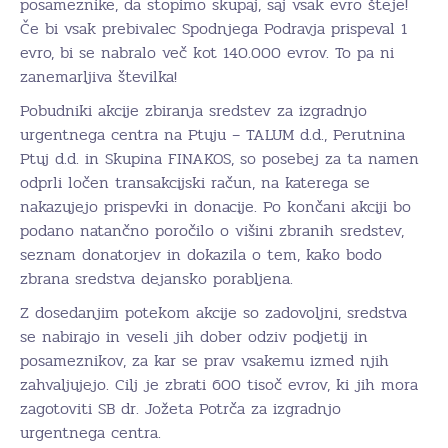
posameznike, da stopimo skupaj, saj vsak evro šteje!
Če bi vsak prebivalec Spodnjega Podravja prispeval 1
evro, bi se nabralo več kot 140.000 evrov. To pa ni
zanemarljiva številka!
Pobudniki akcije zbiranja sredstev za izgradnjo
urgentnega centra na Ptuju – TALUM d.d., Perutnina
Ptuj d.d. in Skupina FINAKOS, so posebej za ta namen
odprli ločen transakcijski račun, na katerega se
nakazujejo prispevki in donacije. Po končani akciji bo
podano natančno poročilo o višini zbranih sredstev,
seznam donatorjev in dokazila o tem, kako bodo
zbrana sredstva dejansko porabljena.
Z dosedanjim potekom akcije so zadovoljni, sredstva
se nabirajo in veseli jih dober odziv podjetij in
posameznikov, za kar se prav vsakemu izmed njih
zahvaljujejo. Cilj je zbrati 600 tisoč evrov, ki jih mora
zagotoviti SB dr. Jožeta Potrča za izgradnjo
urgentnega centra.