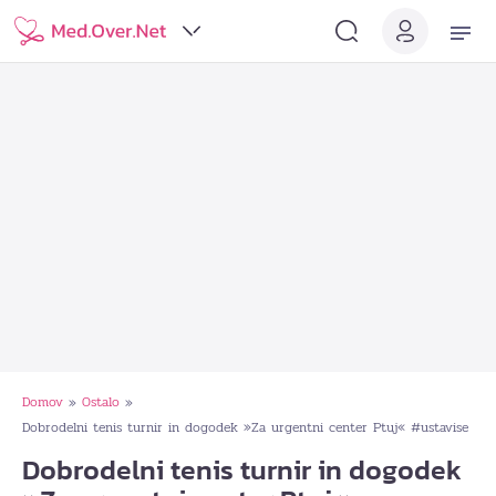
Domov
Ostalo
»
»
Dobrodelni tenis turnir in dogodek »Za urgentni center Ptuj« #ustavise
Dobrodelni tenis turnir in dogodek