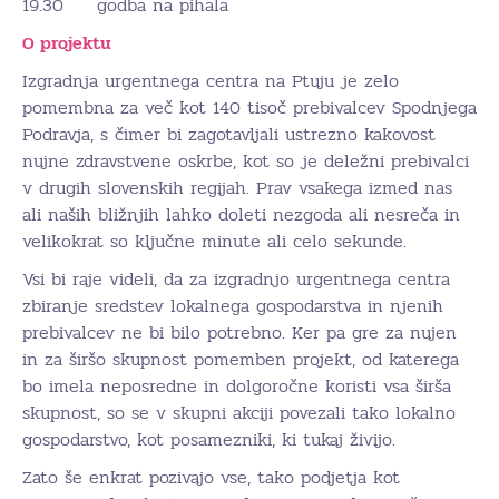
19.30 godba na pihala
O projektu
Izgradnja urgentnega centra na Ptuju je zelo
pomembna za več kot 140 tisoč prebivalcev Spodnjega
Podravja, s čimer bi zagotavljali ustrezno kakovost
nujne zdravstvene oskrbe, kot so je deležni prebivalci
v drugih slovenskih regijah. Prav vsakega izmed nas
ali naših bližnjih lahko doleti nezgoda ali nesreča in
velikokrat so ključne minute ali celo sekunde.
Vsi bi raje videli, da za izgradnjo urgentnega centra
zbiranje sredstev lokalnega gospodarstva in njenih
prebivalcev ne bi bilo potrebno. Ker pa gre za nujen
in za širšo skupnost pomemben projekt, od katerega
bo imela neposredne in dolgoročne koristi vsa širša
skupnost, so se v skupni akciji povezali tako lokalno
gospodarstvo, kot posamezniki, ki tukaj živijo.
Zato še enkrat pozivajo vse, tako podjetja kot