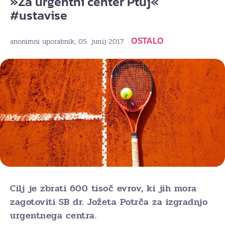
»Za urgentni center Ptuj«
#ustavise
OSTALO
, 05. junij 2017
anonimni uporabnik
Cilj je zbrati 600 tisoč evrov, ki jih mora
zagotoviti SB dr. Jožeta Potrča za izgradnjo
urgentnega centra.