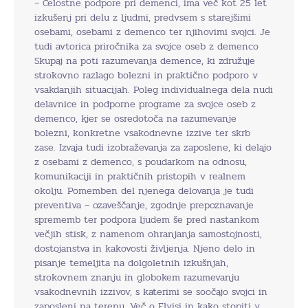
– Celostne podpore pri demenci, ima več kot 25 let
izkušenj pri delu z ljudmi, predvsem s starejšimi
osebami, osebami z demenco ter njihovimi svojci. Je
tudi avtorica priročnika za svojce oseb z demenco
Skupaj na poti razumevanja demence, ki združuje
strokovno razlago bolezni in praktično podporo v
vsakdanjih situacijah. Poleg individualnega dela nudi
delavnice in podporne programe za svojce oseb z
demenco, kjer se osredotoča na razumevanje
bolezni, konkretne vsakodnevne izzive ter skrb
zase. Izvaja tudi izobraževanja za zaposlene, ki delajo
z osebami z demenco, s poudarkom na odnosu,
komunikaciji in praktičnih pristopih v realnem
okolju. Pomemben del njenega delovanja je tudi
preventiva – ozaveščanje, zgodnje prepoznavanje
sprememb ter podpora ljudem še pred nastankom
večjih stisk, z namenom ohranjanja samostojnosti,
dostojanstva in kakovosti življenja. Njeno delo in
pisanje temeljita na dolgoletnih izkušnjah,
strokovnem znanju in globokem razumevanju
vsakodnevnih izzivov, s katerimi se soočajo svojci in
zaposleni na terenu. Več o Elvisi in kako stopiti v