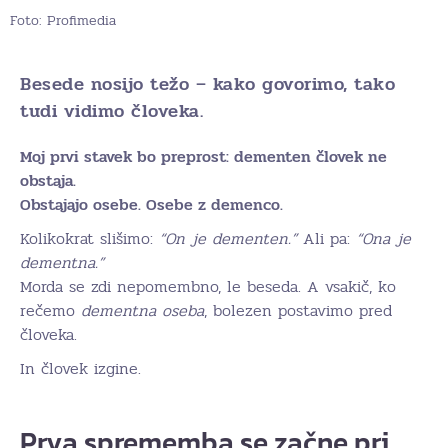
Foto: Profimedia
Besede nosijo težo – kako govorimo, tako
tudi vidimo človeka.
Moj prvi stavek bo preprost: dementen človek ne
obstaja.
Obstajajo osebe. Osebe z demenco.
Kolikokrat slišimo:
“On je dementen.”
Ali pa:
“Ona je
dementna.”
Morda se zdi nepomembno, le beseda. A vsakič, ko
rečemo
dementna oseba
, bolezen postavimo pred
človeka.
In človek izgine.
Prva sprememba se začne pri