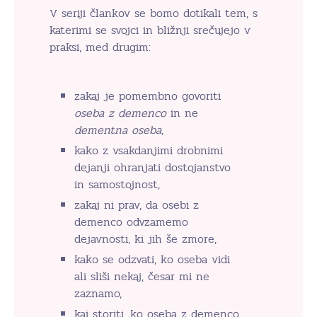
V seriji člankov se bomo dotikali tem, s
katerimi se svojci in bližnji srečujejo v
praksi, med drugim:
zakaj je pomembno govoriti
oseba z demenco
in ne
dementna oseba
,
kako z vsakdanjimi drobnimi
dejanji ohranjati dostojanstvo
in samostojnost,
zakaj ni prav, da osebi z
demenco odvzamemo
dejavnosti, ki jih še zmore,
kako se odzvati, ko oseba vidi
ali sliši nekaj, česar mi ne
zaznamo,
kaj storiti, ko oseba z demenco