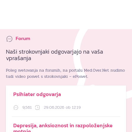
Forum
Naši strokovnjaki odgovarjajo na vaša
vprašanja
Poleg svetovanja na forumih, na portalu Med.Over.Net nudimo
tudi video posvet s strokovnjaki – ePosvet.
Psihiater odgovarja
9,561
29.06.2026 ob 12:19
Depresija, anksioznost in razpoloženjske
motnje