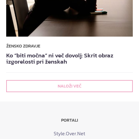
ŽENSKO ZDRAVJE
Ko “biti močna” ni več dovolj: Skrit obraz
izgorelosti pri ženskah
NALOŽI VEČ
PORTALI
Style.Over.Net