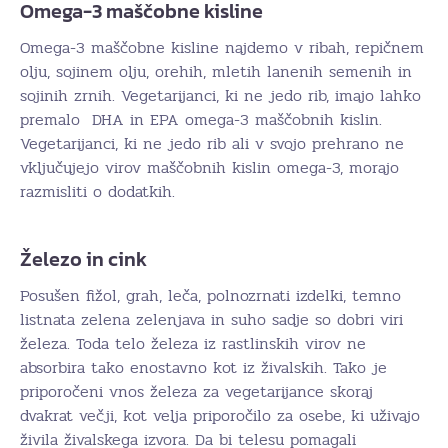
Omega-3 maščobne kisline
Omega-3 maščobne kisline najdemo v ribah, repičnem
olju, sojinem olju, orehih, mletih lanenih semenih in
sojinih zrnih. Vegetarijanci, ki ne jedo rib, imajo lahko
premalo DHA in EPA omega-3 maščobnih kislin.
Vegetarijanci, ki ne jedo rib ali v svojo prehrano ne
vključujejo virov maščobnih kislin omega-3, morajo
razmisliti o dodatkih.
Železo in cink
Posušen fižol, grah, leča, polnozrnati izdelki, temno
listnata zelena zelenjava in suho sadje so dobri viri
železa. Toda telo železa iz rastlinskih virov ne
absorbira tako enostavno kot iz živalskih. Tako je
priporočeni vnos železa za vegetarijance skoraj
dvakrat večji, kot velja priporočilo za osebe, ki uživajo
živila živalskega izvora. Da bi telesu pomagali