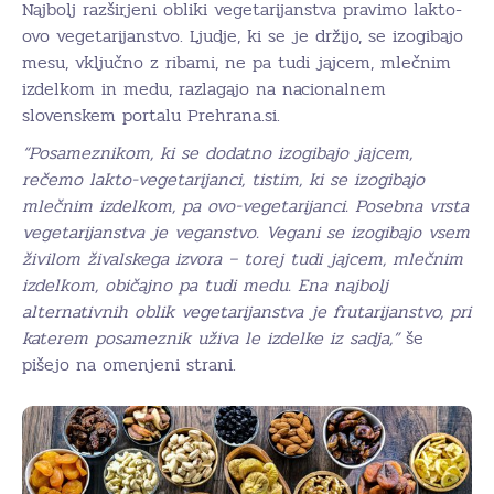
Najbolj razširjeni obliki vegetarijanstva pravimo lakto-
ovo vegetarijanstvo. Ljudje, ki se je držijo, se izogibajo
mesu, vključno z ribami, ne pa tudi jajcem, mlečnim
izdelkom in medu, razlagajo na nacionalnem
slovenskem portalu Prehrana.si.
“Posameznikom, ki se dodatno izogibajo jajcem,
rečemo lakto-vegetarijanci, tistim, ki se izogibajo
mlečnim izdelkom, pa ovo-vegetarijanci. Posebna vrsta
vegetarijanstva je veganstvo. Vegani se izogibajo vsem
živilom živalskega izvora – torej tudi jajcem, mlečnim
izdelkom, običajno pa tudi medu. Ena najbolj
alternativnih oblik vegetarijanstva je frutarijanstvo, pri
katerem posameznik uživa le izdelke iz sadja,”
še
pišejo na omenjeni strani.