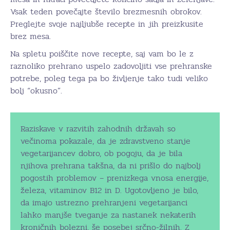
Vsak teden povečajte število brezmesnih obrokov.
Preglejte svoje najljubše recepte in jih preizkusite
brez mesa.
Na spletu poiščite nove recepte, saj vam bo le z
raznoliko prehrano uspelo zadovoljiti vse prehranske
potrebe, poleg tega pa bo življenje tako tudi veliko
bolj “okusno”.
Raziskave v razvitih zahodnih državah so
večinoma pokazale, da je zdravstveno stanje
vegetarijancev dobro, ob pogoju, da je bila
njihova prehrana takšna, da ni prišlo do najbolj
pogostih problemov – prenizkega vnosa energije,
železa, vitaminov B12 in D. Ugotovljeno je bilo,
da imajo ustrezno prehranjeni vegetarijanci
lahko manjše tveganje za nastanek nekaterih
kroničnih bolezni, še posebej srčno-žilnih. Z