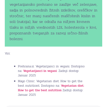
vegetarijansko prehrano se zaužije več zelenjave,
sadja in polnovrednih žitnih izdelkov, oreščkov in
stročnic, ter manj nasičenih maščobnih kislin in
soli (natrija), kar se odraža na nižjem krvnem
tlaku in nižjih vrednostih LDL holesterola v krvi,
prepoznanih tveganjih za razvoj srčno-žilnih
bolezni.
Viri:
Prehrana.si: Vegetarijanci in vegani. Dostopno
na:
Vegetarijanci in vegani
. Zadnji dostop:
Januar 2025
Mayo Clinic: Vegetarian diet: How to get the
best nutritiont. Dostopno na:
Vegetarian diet:
How to get the best nutrition
Zadnji dostop:
Januar 2025