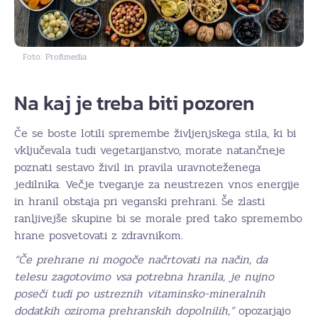
Foto: Profimedia
Na kaj je treba biti pozoren
Če se boste lotili spremembe življenjskega stila, ki bi
vključevala tudi vegetarijanstvo, morate natančneje
poznati sestavo živil in pravila uravnoteženega
jedilnika. Večje tveganje za neustrezen vnos energije
in hranil obstaja pri veganski prehrani. Še zlasti
ranljivejše skupine bi se morale pred tako spremembo
hrane posvetovati z zdravnikom.
“Če prehrane ni mogoče načrtovati na način, da
telesu zagotovimo vsa potrebna hranila, je nujno
poseči tudi po ustreznih vitaminsko-mineralnih
dodatkih oziroma prehranskih dopolnilih,”
opozarjajo