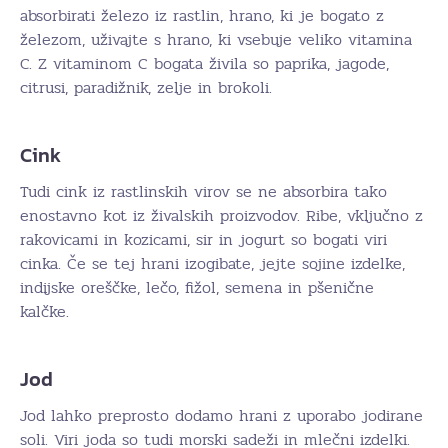
absorbirati železo iz rastlin, hrano, ki je bogato z
železom, uživajte s hrano, ki vsebuje veliko vitamina
C. Z vitaminom C bogata živila so paprika, jagode,
citrusi, paradižnik, zelje in brokoli.
Cink
Tudi cink iz rastlinskih virov se ne absorbira tako
enostavno kot iz živalskih proizvodov. Ribe, vključno z
rakovicami in kozicami, sir in jogurt so bogati viri
cinka. Če se tej hrani izogibate, jejte sojine izdelke,
indijske oreščke, lečo, fižol, semena in pšenične
kalčke.
Jod
Jod lahko preprosto dodamo hrani z uporabo jodirane
soli. Viri joda so tudi morski sadeži in mlečni izdelki.