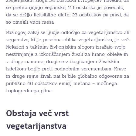
življenjskem slogu 3,4 odstotka Evropejcev navedlo, da
se prehranjujejo vegansko, 11,1 odstotka je povedalo,
da se držijo fleksibilne diete, 23 odstotkov pa pravi, da
so omejili vnos mesa.
Razlogov, zakaj se ljudje odločajo za vegetarijanstvo ali
veganstvo, ki je posebna oblika vegetarijanstva, je več.
Nekateri s takšnim življenjskim slogom izražajo svoje
nestrinjanje z izkoriščanjem živali za hrano, obleke in
v druge namene, drugi se z izogibanjem živalskim
izdelkom borijo proti podnebnim spremembam. Krave
in druge rejne živali naj bi bile globalno odgovorne za
približno 40 odstotkov emisij metana – močnega
toplogrednega plina.
Obstaja več vrst
vegetarijanstva