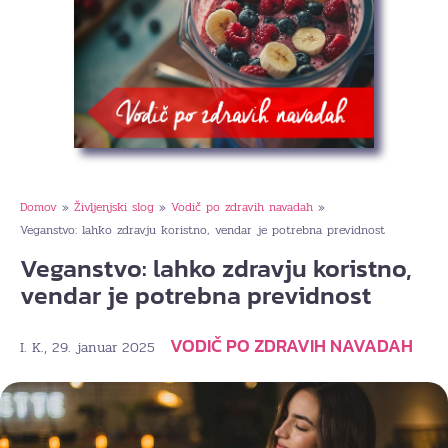
Domov
Življenjski slog
Vodič po zdravih navadah
»
»
»
Veganstvo: lahko zdravju koristno, vendar je potrebna previdnost
Veganstvo: lahko zdravju koristno,
vendar je potrebna previdnost
VODIČ PO ZDRAVIH NAVADAH
, 29. januar 2025
I. K.