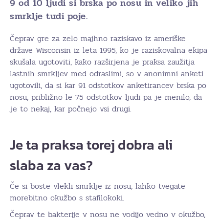
9 od 10 ljudi si brska po nosu in veliko jih
smrklje tudi poje.
Čeprav gre za zelo majhno raziskavo iz ameriške
države Wisconsin iz leta 1995, ko je raziskovalna ekipa
skušala ugotoviti, kako razširjena je praksa zaužitja
lastnih smrkljev med odraslimi, so v anonimni anketi
ugotovili, da si kar 91 odstotkov anketirancev brska po
nosu, približno le 75 odstotkov ljudi pa je menilo, da
je to nekaj, kar počnejo vsi drugi.
Je ta praksa torej dobra ali
slaba za vas?
Če si boste vlekli smrklje iz nosu, lahko tvegate
morebitno okužbo s stafilokoki.
Čeprav te bakterije v nosu ne vodijo vedno v okužbo,