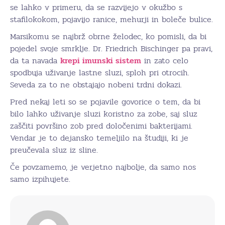
se lahko v primeru, da se razvijejo v okužbo s
stafilokokom, pojavijo ranice, mehurji in boleče bulice.
Marsikomu se najbrž obrne želodec, ko pomisli, da bi
pojedel svoje smrklje. Dr. Friedrich Bischinger pa pravi,
da ta navada
krepi imunski sistem
in zato celo
spodbuja uživanje lastne sluzi, sploh pri otrocih.
Seveda za to ne obstajajo nobeni trdni dokazi.
Pred nekaj leti so se pojavile govorice o tem, da bi
bilo lahko uživanje sluzi koristno za zobe, saj sluz
zaščiti površino zob pred določenimi bakterijami.
Vendar je to dejansko temeljilo na študiji, ki je
preučevala sluz iz sline.
Če povzamemo, je verjetno najbolje, da samo nos
samo izpihujete.