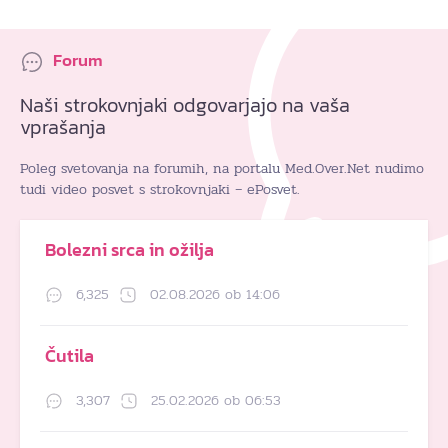
Forum
Naši strokovnjaki odgovarjajo na vaša
vprašanja
Poleg svetovanja na forumih, na portalu Med.Over.Net nudimo
tudi video posvet s strokovnjaki – ePosvet.
Bolezni srca in ožilja
6,325
02.08.2026 ob 14:06
Čutila
3,307
25.02.2026 ob 06:53