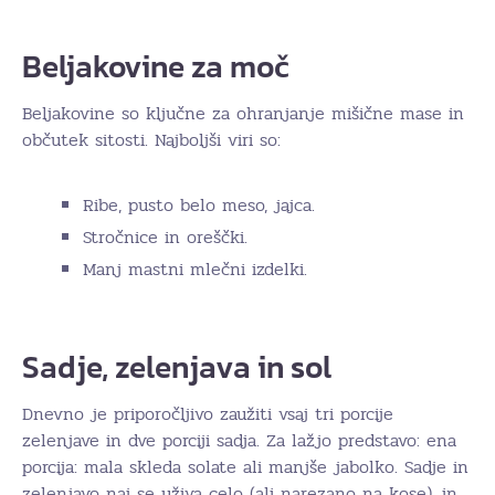
Beljakovine za moč
Beljakovine so ključne za ohranjanje mišične mase in
občutek sitosti. Najboljši viri so:
Ribe, pusto belo meso, jajca.
Stročnice in oreščki.
Manj mastni mlečni izdelki.
Sadje, zelenjava in sol
Dnevno je priporočljivo zaužiti vsaj tri porcije
zelenjave in dve porciji sadja. Za lažjo predstavo: ena
porcija: mala skleda solate ali manjše jabolko. Sadje in
zelenjavo naj se uživa celo (ali narezano na kose), in