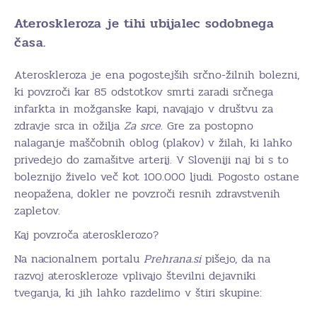
Ateroskleroza je tihi ubijalec sodobnega
časa.
Ateroskleroza je ena pogostejših srčno-žilnih bolezni,
ki povzroči kar 85 odstotkov smrti zaradi srčnega
infarkta in možganske kapi, navajajo v društvu za
zdravje srca in ožilja
Za srce
. Gre za postopno
nalaganje maščobnih oblog (plakov) v žilah, ki lahko
privedejo do zamašitve arterij. V Sloveniji naj bi s to
boleznijo živelo več kot 100.000 ljudi. Pogosto ostane
neopažena, dokler ne povzroči resnih zdravstvenih
zapletov.
Kaj povzroča aterosklerozo?
Na nacionalnem portalu
Prehrana.si
pišejo, da na
razvoj ateroskleroze vplivajo številni dejavniki
tveganja, ki jih lahko razdelimo v štiri skupine: