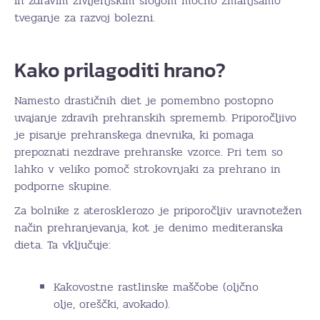
in zdravim življenjskim slogom močno zmanjšamo
tveganje za razvoj bolezni.
Kako prilagoditi hrano?
Namesto drastičnih diet je pomembno postopno
uvajanje zdravih prehranskih sprememb. Priporočljivo
je pisanje prehranskega dnevnika, ki pomaga
prepoznati nezdrave prehranske vzorce. Pri tem so
lahko v veliko pomoč strokovnjaki za prehrano in
podporne skupine.
Za bolnike z aterosklerozo je priporočljiv uravnotežen
način prehranjevanja, kot je denimo mediteranska
dieta. Ta vključuje:
Kakovostne rastlinske maščobe (oljčno
olje, oreščki, avokado).