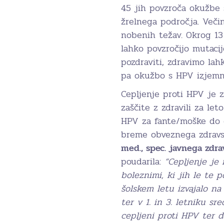
45 jih povzroča okužbe s
žrelnega področja. Veči
nobenih težav. Okrog 13
lahko povzročijo mutaci
pozdraviti, zdravimo la
pa okužbo s HPV izjemn
Cepljenje proti HPV je z
zaščite z zdravili za let
HPV za fante/moške do d
breme obveznega zdravs
med., spec. javnega zdra
poudarila:
“Cepljenje je
boleznimi, ki jih le te 
šolskem letu izvajalo n
ter v 1. in 3. letniku sre
cepljeni proti HPV ter 