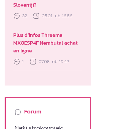
Sloveniji?
32
05.01. ob 16:56
Plus d’infos Threema
MX8ESP4F Nembutal achat
en ligne
1
07.08. ob 19:47
Forum
Naši strokovnjaki