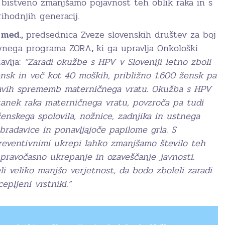
 bistveno zmanjšamo pojavnost teh oblik raka in s
rihodnjih generacij.
. med.,
predsednica Zveze slovenskih društev za boj
žavnega programa ZORA
,
ki ga upravlja Onkološki
tavlja:
“Zaradi okužbe s HPV v Sloveniji letno zboli
nsk in več kot 40 moških, približno 1.600 žensk pa
akavih sprememb materničnega vratu. Okužba s HPV
anek raka materničnega vratu, povzroča pa tudi
enskega spolovila, nožnice, zadnjika in ustnega
 bradavice in ponavljajoče papilome grla. S
reventivnimi ukrepi lahko zmanjšamo število teh
ravočasno ukrepanje in ozaveščanje javnosti.
li veliko manjšo verjetnost, da bodo zboleli zaradi
epljeni vrstniki.”