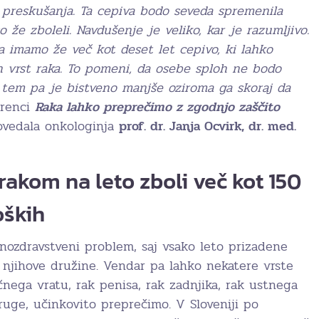
i preskušanja. Ta cepiva bodo seveda spremenila
so že zboleli. Navdušenje je veliko, kar je razumljivo.
a imamo že več kot deset let cepivo, ki lahko
h vrst raka. To pomeni, da osebe sploh ne bodo
 tem pa je bistveno manjše oziroma ga skoraj da
erenci
Raka lahko preprečimo z zgodnjo zaščito
vedala onkologinja
prof. dr. Janja Ocvirk, dr. med.
rakom na leto zboli več kot 150
oških
vnozdravstveni problem, saj vsako leto prizadene
 njihove družine. Vendar pa lahko nekatere vrste
čnega vratu, rak penisa, rak zadnjika, rak ustnega
ruge, učinkovito preprečimo. V Sloveniji po