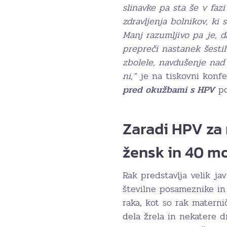
slinavke pa sta še v faz
zdravljenja bolnikov, ki 
Manj razumljivo pa je, d
prepreči nastanek šesti
zbolele, navdušenje nad
ni,”
je na tiskovni konf
pred okužbami s HPV
po
Zaradi HPV za 
žensk in 40 m
Rak predstavlja velik ja
številne posameznike in
raka, kot so rak materni
dela žrela in nekatere d