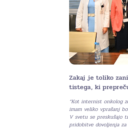
Zakaj je toliko zan
tistega, ki prepreč
“Kot internist onkolog z
imam veliko vprašanj bol
V svetu se preskušajo t
pridobitve dovoljenja za