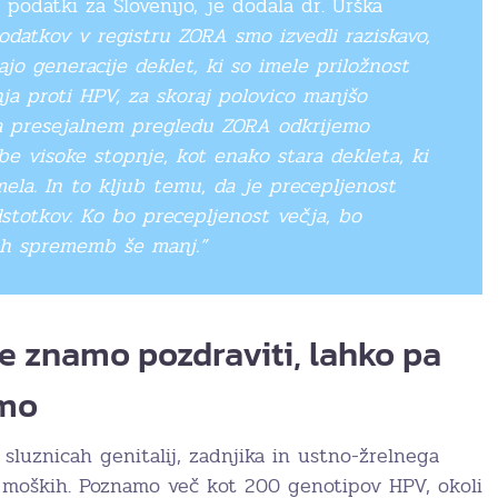
 podatki za Slovenijo, je dodala dr. Urška
odatkov v registru ZORA smo izvedli raziskavo,
ajo generacije deklet, ki so imele priložnost
ja proti HPV, za skoraj polovico manjšo
na presejalnem pregledu ZORA odkrijemo
 visoke stopnje, kot enako stara dekleta, ki
mela. In to kljub temu, da je precepljenost
stotkov. Ko bo precepljenost večja, bo
vih sprememb še manj.”
 znamo pozdraviti, lahko pa
emo
sluznicah genitalij, zadnjika in ustno-žrelnega
 moških. Poznamo več kot 200 genotipov HPV, okoli