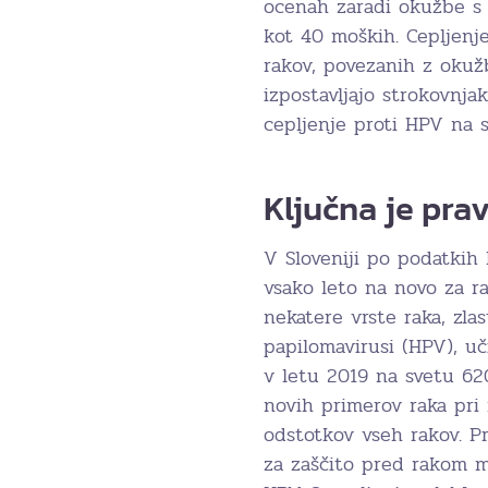
ocenah zaradi okužbe s 
kot 40 moških. Cepljenj
rakov, povezanih z okužb
izpostavljajo strokovnja
cepljenje proti HPV na 
Ključna je pra
V Sloveniji po podatkih
vsako leto na novo za r
nekatere vrste raka, zlas
papilomavirusi (HPV), u
v letu 2019 na svetu 62
novih primerov raka pri 
odstotkov vseh rakov. P
za zaščito pred rakom m