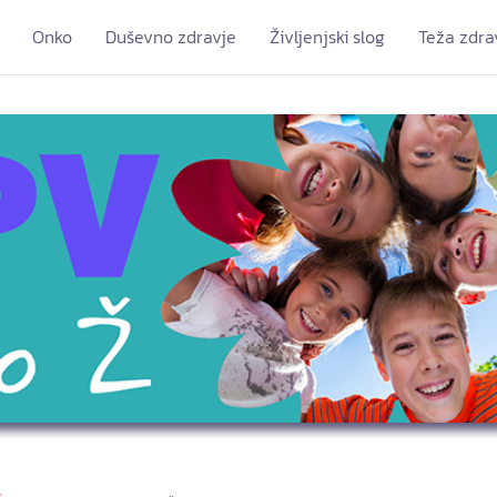
Onko
Duševno zdravje
Življenjski slog
Teža zdra