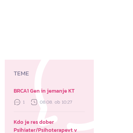
TEME
BRCA1 Gen in jemanje KT
1
08.08. ob 10:27
Kdo je res dober
Psihiater/Psihoterapevt v