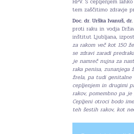
HPV. S cepljenjem lahko
tem zaščitimo zdravje p
Doc. dr. Urška Ivanuš, dr
proti raku in vodja Dr
inštitut Ljubljana, izpos
za rakom več kot 150 že
se zdravi zaradi predr
je namreč nujna za nast
raka penisa, zunanjega ž
žrela, pa tudi genitalne
cepljenjem in drugimi p
rakov, pomembno pa je p
Cepljeni otroci bodo ime
teh šestih rakov, kot nec