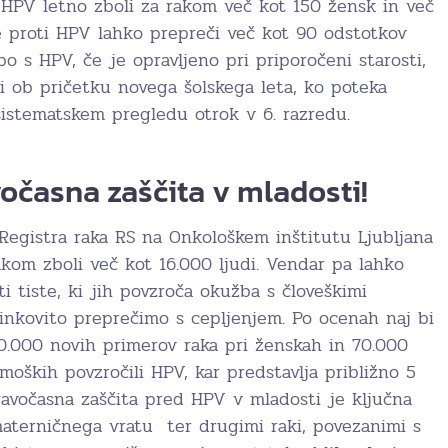
HPV letno zboli za rakom več kot 150 žensk in več
e proti HPV lahko prepreči več kot 90 odstotkov
o s HPV, če je opravljeno pri priporočeni starosti,
ki ob pričetku novega šolskega leta, ko poteka
sistematskem pregledu otrok v 6. razredu.
vočasna zaščita v mladosti!
 Registra raka RS na Onkološkem inštitutu Ljubljana
akom zboli več kot 16.000 ljudi. Vendar pa lahko
ti tiste, ki jih povzroča okužba s človeškimi
činkovito preprečimo s cepljenjem. Po ocenah naj bi
0.000 novih primerov raka pri ženskah in 70.000
moških povzročili HPV, kar predstavlja približno 5
ravočasna zaščita pred HPV v mladosti je ključna
aterničnega vratu ter drugimi raki, povezanimi s