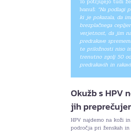
To potrjujejo tudi že
Ivanuš:
“Na podlagi p
ki je pokazala, da im
brezplačnega cepljen
verjetnost, da jim 
predrakave spremembe
te priložnosti niso i
trenutno zgolj 50 od
predrakavih in raka
Okužb s HPV ne
jih preprečuj
HPV najdemo na koži in 
področja pri ženskah in