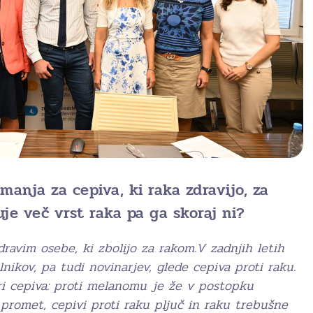
imanja za cepiva, ki raka zdravijo, za
uje več vrst raka pa ga skoraj ni?
dravim osebe, ki zbolijo za rakom.V zadnjih letih
nikov, pa tudi novinarjev, glede cepiva proti raku.
ri cepiva: proti melanomu je že v postopku
 promet, cepivi proti raku pljuč in raku trebušne