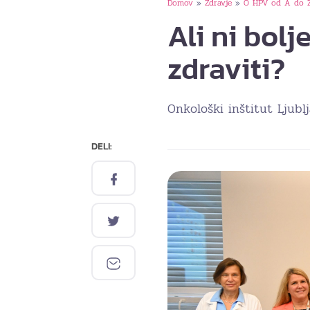
Domov
Zdravje
O HPV od A do 
»
»
Ali ni bolj
zdraviti?
Onkološki inštitut Ljubl
DELI: