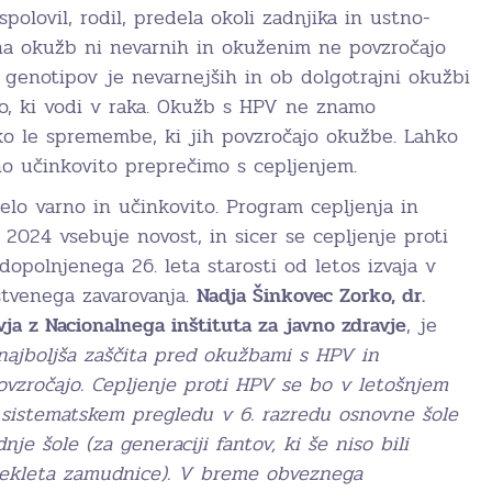
polovil, rodil, predela okoli zadnjika in ustno-
na okužb ni nevarnih in okuženim ne povzročajo
 genotipov je nevarnejših in ob dolgotrajni okužbi
jo, ki vodi v raka. Okužb s HPV ne znamo
hko le spremembe, ki jih povzročajo okužbe. Lahko
o učinkovito preprečimo s cepljenjem.
elo varno in učinkovito. Program cepljenja in
o 2024 vsebuje novost, in sicer se cepljenje proti
opolnjenega 26. leta starosti od letos izvaja v
tvenega zavarovanja.
Nadja Šinkovec Zorko, dr.
vja z Nacionalnega inštituta za javno zdravje
, je
 najboljša zaščita pred okužbami s HPV in
povzročajo. Cepljenje proti HPV se bo v letošnjem
a sistematskem pregledu v 6. razredu osnovne šole
dnje šole (za generaciji fantov, ki še niso bili
dekleta zamudnice). V breme obveznega