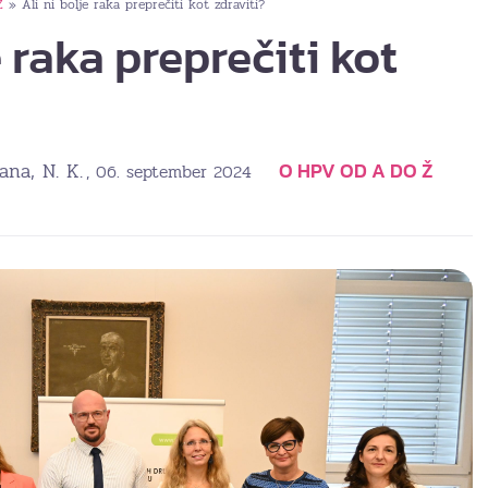
Ž
Ali ni bolje raka preprečiti kot zdraviti?
»
e raka preprečiti kot
jana, N. K.
O HPV OD A DO Ž
, 06. september 2024