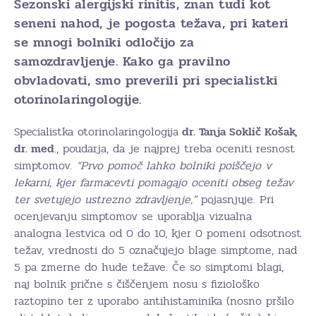
Sezonski alergijski rinitis, znan tudi kot
seneni nahod, je pogosta težava, pri kateri
se mnogi bolniki odločijo za
samozdravljenje. Kako ga pravilno
obvladovati, smo preverili pri specialistki
otorinolaringologije.
Specialistka otorinolaringologija
dr. Tanja Soklič Košak,
dr. med
., poudarja, da je najprej treba oceniti resnost
simptomov.
“Prvo pomoč lahko bolniki poiščejo v
lekarni, kjer farmacevti pomagajo oceniti obseg težav
ter svetujejo ustrezno zdravljenje,”
pojasnjuje. Pri
ocenjevanju simptomov se uporablja vizualna
analogna lestvica od 0 do 10, kjer 0 pomeni odsotnost
težav, vrednosti do 5 označujejo blage simptome, nad
5 pa zmerne do hude težave. Če so simptomi blagi,
naj bolnik prične s čiščenjem nosu s fiziološko
raztopino ter z uporabo antihistaminika (nosno pršilo