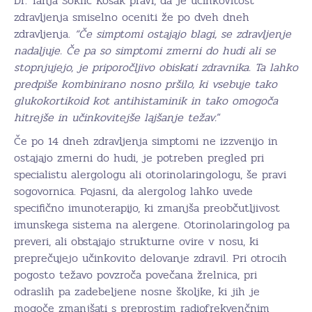
Dr. Tanja Soklič Košak pravi, da je učinkovitost
zdravljenja smiselno oceniti že po dveh dneh
zdravljenja.
“Če simptomi ostajajo blagi, se zdravljenje
nadaljuje. Če pa so simptomi zmerni do hudi ali se
stopnjujejo, je priporočljivo obiskati zdravnika. Ta lahko
predpiše kombinirano nosno pršilo, ki vsebuje tako
glukokortikoid kot antihistaminik in tako omogoča
hitrejše in učinkovitejše lajšanje težav.
“
Če po 14 dneh zdravljenja simptomi ne izzvenijo in
ostajajo zmerni do hudi, je potreben pregled pri
specialistu alergologu ali otorinolaringologu, še pravi
sogovornica. Pojasni, da alergolog lahko uvede
specifično imunoterapijo, ki zmanjša preobčutljivost
imunskega sistema na alergene. Otorinolaringolog pa
preveri, ali obstajajo strukturne ovire v nosu, ki
preprečujejo učinkovito delovanje zdravil. Pri otrocih
pogosto težavo povzroča povečana žrelnica, pri
odraslih pa zadebeljene nosne školjke, ki jih je
mogoče zmanjšati s preprostim radiofrekvenčnim