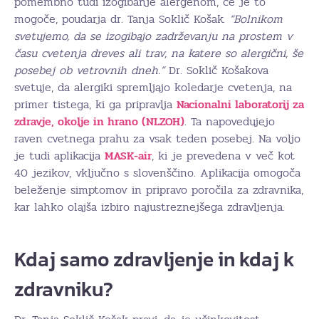
pomembno tudi izogibanje alergenom, če je to
mogoče, poudarja dr. Tanja Soklič Košak.
“Bolnikom
svetujemo, da se izogibajo zadrževanju na prostem v
času cvetenja dreves ali trav, na katere so alergični, še
posebej ob vetrovnih dneh.”
Dr. Soklič Košakova
svetuje, da alergiki spremljajo koledarje cvetenja, na
primer tistega, ki ga pripravlja
Nacionalni laboratorij za
zdravje, okolje in hrano (NLZOH)
. Ta napovedujejo
raven cvetnega prahu za vsak teden posebej. Na voljo
je tudi aplikacija
MASK-air
, ki je prevedena v več kot
40 jezikov, vključno s slovenščino. Aplikacija omogoča
beleženje simptomov in pripravo poročila za zdravnika,
kar lahko olajša izbiro najustreznejšega zdravljenja.
Kdaj samo zdravljenje in kdaj k
zdravniku?