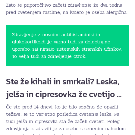
Zato je priporočljivo začeti zdravljenje že dva tedna
pred cvetenjem rastline, na katero je oseba alergična.
Zdravljenje z nosnimi antihistaminiki in
glukokortikoidi je varno tudi za dolgotrajno
uporabo, saj nimajo sistemskih stranskih učinkov.
To velja tudi za zdravljenje otrok.
Ste že kihali in smrkali? Leska,
jelša in cipresovka že cvetijo …
Če ste pred 14 dnevi, ko je bilo sončno, že opazili
težave, je to verjetno posledica cvetenja leske. Pa
tudi jelša in cipresovka sta že začeli cveteti. Poleg
zdravljenja z zdravili je za osebe s senenim nahodom