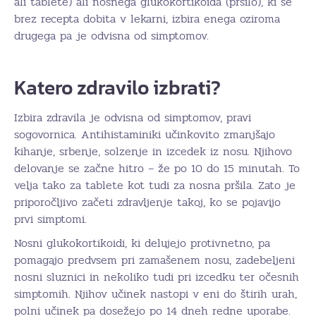
ali tablete) ali nosnega glukokortikoida (pršilo), ki se
brez recepta dobita v lekarni, izbira enega oziroma
drugega pa je odvisna od simptomov.
Katero zdravilo izbrati?
Izbira zdravila je odvisna od simptomov, pravi
sogovornica. Antihistaminiki učinkovito zmanjšajo
kihanje, srbenje, solzenje in izcedek iz nosu. Njihovo
delovanje se začne hitro – že po 10 do 15 minutah. To
velja tako za tablete kot tudi za nosna pršila. Zato je
priporočljivo začeti zdravljenje takoj, ko se pojavijo
prvi simptomi.
Nosni glukokortikoidi, ki delujejo protivnetno, pa
pomagajo predvsem pri zamašenem nosu, zadebeljeni
nosni sluznici in nekoliko tudi pri izcedku ter očesnih
simptomih. Njihov učinek nastopi v eni do štirih urah,
polni učinek pa dosežejo po 14 dneh redne uporabe.