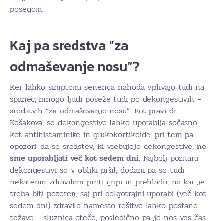
posegom.
Kaj pa sredstva “za
odmaševanje nosu”?
Ker lahko simptomi senenga nahoda vplivajo tudi na
spanec, mnogo ljudi poseže tudi po dekongestivih –
sredstvih “za odmaševanje nosu”. Kot pravi dr.
Košakova, se dekongestive lahko uporablja sočasno
kot antihistaminike in glukokortikoide, pri tem pa
opozori, da se sredstev, ki vsebujejo dekongestive,
ne
sme uporabljati več kot sedem dni
. Najbolj poznani
dekongestivi so v obliki pršil, dodani pa so tudi
nekaterim zdravilom proti gripi in prehladu, na kar je
treba biti pozoren, saj pri dolgotrajni uporabi (več kot
sedem dni) zdravilo namesto rešitve lahko postane
težave – sluznica oteče, posledično pa je nos ves čas