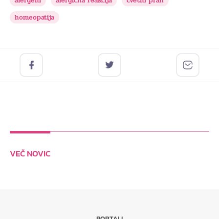
alergeni
alergična reakcija
cvetni prah
homeopatija
VEČ NOVIC
PORTALI