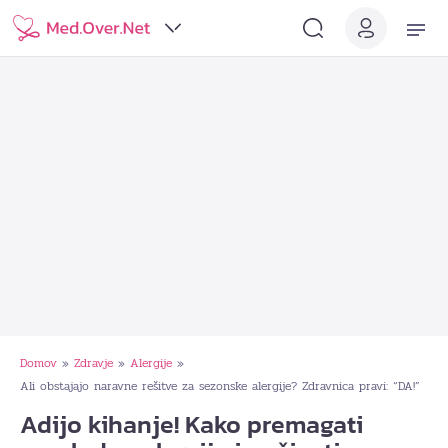
Domov
Zdravje
Alergije
»
»
»
Ali obstajajo naravne rešitve za sezonske alergije? Zdravnica pravi: “DA!”
Adijo kihanje! Kako premagati