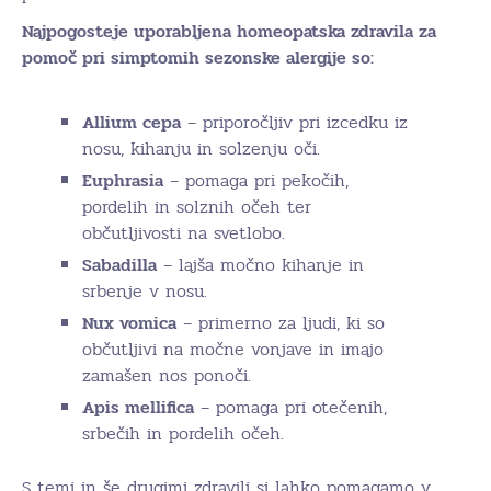
Najpogosteje uporabljena homeopatska zdravila za
pomoč pri simptomih sezonske alergije so:
Allium cepa
– priporočljiv pri izcedku iz
nosu, kihanju in solzenju oči.
Euphrasia
– pomaga pri pekočih,
pordelih in solznih očeh ter
občutljivosti na svetlobo.
Sabadilla
– lajša močno kihanje in
srbenje v nosu.
Nux vomica
– primerno za ljudi, ki so
občutljivi na močne vonjave in imajo
zamašen nos ponoči.
Apis mellifica
– pomaga pri otečenih,
srbečih in pordelih očeh.
S temi in še drugimi zdravili si lahko pomagamo v