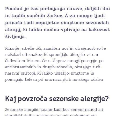
Pomlad je čas prebujanja narave, daljših dni
in toplih sončnih žarkov. A za mnoge ljudi
prinaša tudi neprijetne simptome sezonskih
alergij, ki lahko močno vplivajo na kakovost
življenja.
Kihanje, srbeče oči, zamašen nos in utrujenost so le
nekateri od znakov, ki spremljajo alergike v tem
čudovitem letnem času. Čeprav mnogi posegajo po
antihistaminikih in drugih zdravilih, obstajajo tudi
naravni pristopi, ki lahko ublažijo simptome in
pomagajo telesu pri uravnavanju imunskega odziva.
Kaj povzroča sezonske alergije?
Sezonske alergije, znane tudi kot seneni nahod ali
alergijski rinitis, nastanejo zaradi prekomernega