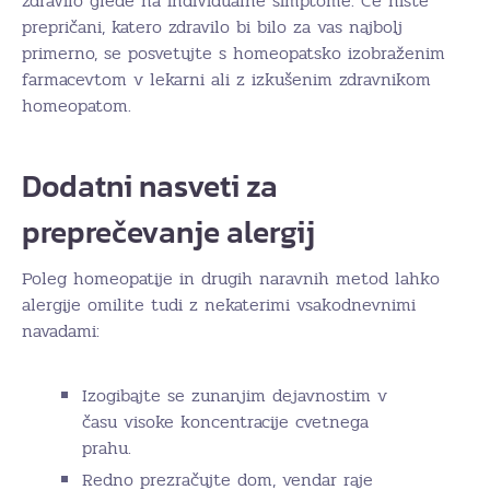
zdravilo glede na individualne simptome. Če niste
prepričani, katero zdravilo bi bilo za vas najbolj
primerno, se posvetujte s homeopatsko izobraženim
farmacevtom v lekarni ali z izkušenim zdravnikom
homeopatom.
Dodatni nasveti za
preprečevanje alergij
Poleg homeopatije in drugih naravnih metod lahko
alergije omilite tudi z nekaterimi vsakodnevnimi
navadami:
Izogibajte se zunanjim dejavnostim v
času visoke koncentracije cvetnega
prahu.
Redno prezračujte dom, vendar raje