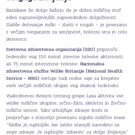
Raziskave že dolgo kažejo, da je dobra mišična moč
eden najzanesljivejših napovednikov dolgoživosti.
Slabše delovanje mišic – zlasti v nogah – je povezano
z večjim tveganjem za umrljivost, bolezni srca in celo
demenco.
Svetovna zdravstvena organizacija (SZO)
priporoča
tedensko vsaj 150 minut zmerne telesne aktivnosti
ali 75 minut intenzivne telesne.
Nacionalna
zdravstvena služba Velike Britanije (National Health
Service – NHS)
svetuje tudi redne vaje za krepitev
vseh večjih mišičnih skupin vsaj dvakrat tedensko.
Vsakodnevni dvourni trening gospe Lasa aktivira vse:
velike mišične skupine, srčno-žilni, skeletni in živčno-
mišični sistem. Tako izboljšuje zdravje kosti in
preprečuje s starostjo povezano izgubo mišične mase.
“Vadba je najboljše, kar lahko starejši naredimo za
svoje zdravje. Je najboljše ‘zdravilo’ za dolgo življenje,
”