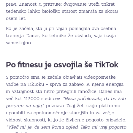
pravi. Znanost ji pritrjuje: dvigovanje uteži trikrat
tedensko lahko biološko starost zmanjša za skoraj
osem let.
Ko je začela, sta ji pri vajah pomagala dva osebna
trenerja. Danes, ko tehnike že obvlada, vaje izvaja
samostojno.
Po fitnesu je osvojila še TikTok
S pomočjo sina je začela objavljati videoposnetke
vadbe na TikToku – sprva za zabavo. A njena energija
in vztrajnost sta hitro pritegnili množice. Danes ima
več kot 112.000 sledilcev.
“Nisva pričakovala, da bo kdo
pozoren na naju,
” priznava. Zdaj želi svojo platformo
uporabiti za opolnomočenje starejših in za večjo
vidnost skupnosti, ki jo je življenje pogosto prizadelo.
“Všeč mi je, če sem komu zgled. Tako mi vsaj pogosto