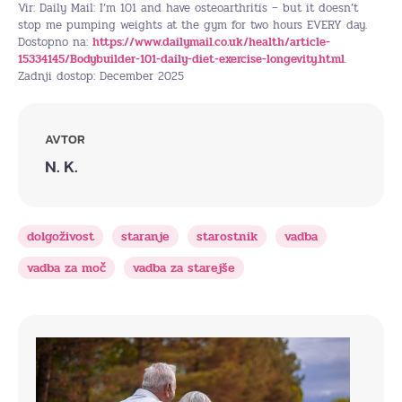
Vir: Daily Mail: I’m 101 and have osteoarthritis – but it doesn’t
stop me pumping weights at the gym for two hours EVERY day.
Dostopno na:
https://www.dailymail.co.uk/health/article-
15334145/Bodybuilder-101-daily-diet-exercise-longevity.html
.
Zadnji dostop: December 2025
AVTOR
N. K.
dolgoživost
staranje
starostnik
vadba
vadba za moč
vadba za starejše