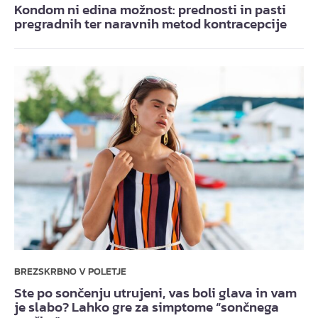
Kondom ni edina možnost: prednosti in pasti
pregradnih ter naravnih metod kontracepcije
BREZSKRBNO V POLETJE
Ste po sončenju utrujeni, vas boli glava in vam
je slabo? Lahko gre za simptome “sončnega