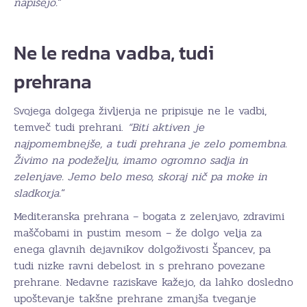
napišejo.
“
Ne le redna vadba, tudi
prehrana
Svojega dolgega življenja ne pripisuje ne le vadbi,
temveč tudi prehrani.
“Biti aktiven je
najpomembnejše, a tudi prehrana je zelo pomembna.
Živimo na podeželju, imamo ogromno sadja in
zelenjave. Jemo belo meso, skoraj nič pa moke in
sladkorja.
“
Mediteranska prehrana – bogata z zelenjavo, zdravimi
maščobami in pustim mesom – že dolgo velja za
enega glavnih dejavnikov dolgoživosti Špancev, pa
tudi nizke ravni debelost in s prehrano povezane
prehrane. Nedavne raziskave kažejo, da lahko dosledno
upoštevanje takšne prehrane zmanjša tveganje