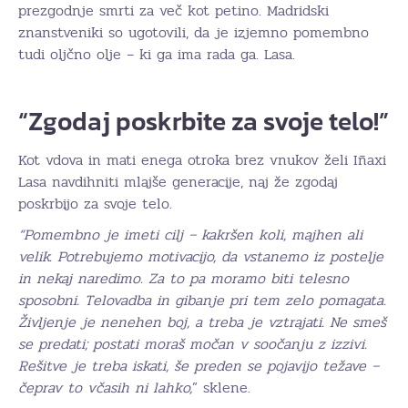
prezgodnje smrti za več kot petino. Madridski
znanstveniki so ugotovili, da je izjemno pomembno
tudi oljčno olje – ki ga ima rada ga. Lasa.
“Zgodaj poskrbite za svoje telo!”
Kot vdova in mati enega otroka brez vnukov želi Iñaxi
Lasa navdihniti mlajše generacije, naj že zgodaj
poskrbijo za svoje telo.
“Pomembno je imeti cilj – kakršen koli, majhen ali
velik. Potrebujemo motivacijo, da vstanemo iz postelje
in nekaj naredimo. Za to pa moramo biti telesno
sposobni. Telovadba in gibanje pri tem zelo pomagata.
Življenje je nenehen boj, a treba je vztrajati. Ne smeš
se predati; postati moraš močan v soočanju z izzivi.
Rešitve je treba iskati, še preden se pojavijo težave –
čeprav to včasih ni lahko,
” sklene.