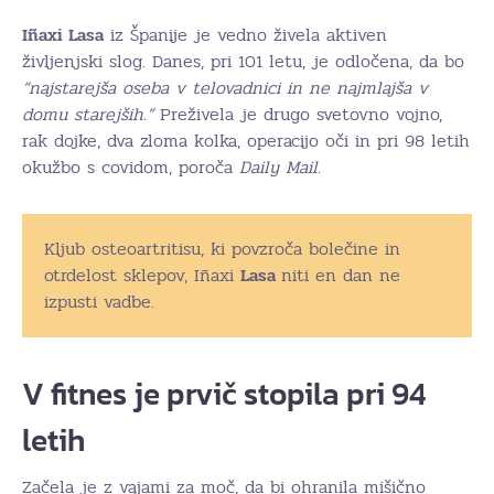
Iñaxi Lasa
iz Španije je vedno živela aktiven
življenjski slog. Danes, pri 101 letu, je odločena, da bo
“najstarejša oseba v telovadnici in ne najmlajša v
domu starejših.”
Preživela je drugo svetovno vojno,
rak dojke, dva zloma kolka, operacijo oči in pri 98 letih
okužbo s covidom, poroča
Daily Mail
.
Kljub osteoartritisu, ki povzroča bolečine in
otrdelost sklepov, Iñaxi
Lasa
niti en dan ne
izpusti vadbe.
V fitnes je prvič stopila pri 94
letih
Začela je z vajami za moč, da bi ohranila mišično