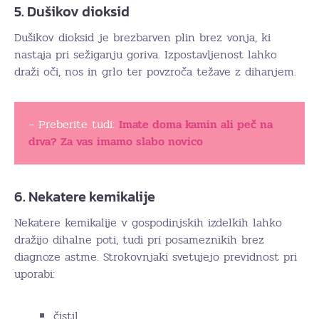
5. Dušikov dioksid
Dušikov dioksid je brezbarven plin brez vonja, ki
nastaja pri sežiganju goriva. Izpostavljenost lahko
draži oči, nos in grlo ter povzroča težave z dihanjem.
– Preberite tudi:
Imate doma kamin ali peč na
drva? Za vas imamo slabo novico
6. Nekatere kemikalije
Nekatere kemikalije v gospodinjskih izdelkih lahko
dražijo dihalne poti, tudi pri posameznikih brez
diagnoze astme. Strokovnjaki svetujejo previdnost pri
uporabi:
čistil,