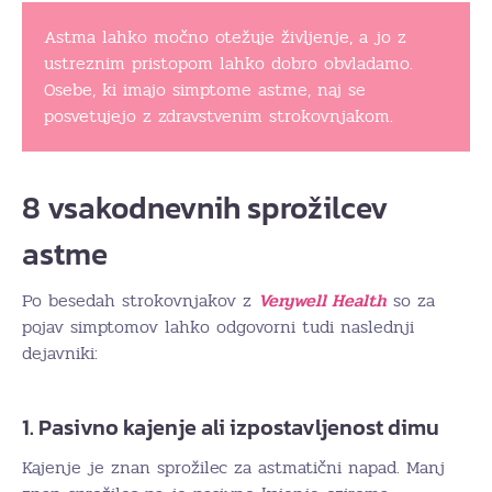
Astma lahko močno otežuje življenje, a jo z
ustreznim pristopom lahko dobro obvladamo.
Osebe, ki imajo simptome astme, naj se
posvetujejo z zdravstvenim strokovnjakom.
8 vsakodnevnih sprožilcev
astme
Po besedah strokovnjakov z
Verywell Health
so za
pojav simptomov lahko odgovorni tudi naslednji
dejavniki:
1. Pasivno kajenje ali izpostavljenost dimu
Kajenje je znan sprožilec za astmatični napad. Manj