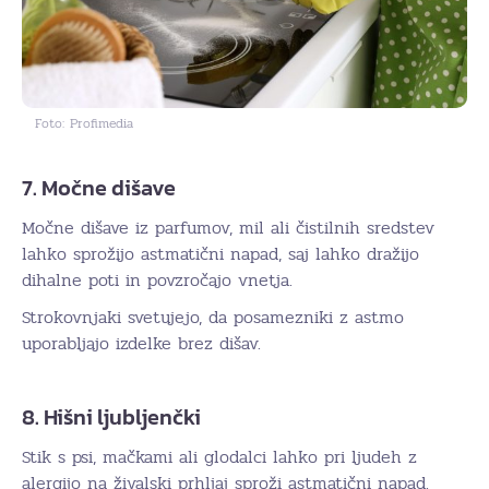
Foto: Profimedia
7. Močne dišave
Močne dišave iz parfumov, mil ali čistilnih sredstev
lahko sprožijo astmatični napad, saj lahko dražijo
dihalne poti in povzročajo vnetja.
Strokovnjaki svetujejo, da posamezniki z astmo
uporabljajo izdelke brez dišav.
8. Hišni ljubljenčki
Stik s psi, mačkami ali glodalci lahko pri ljudeh z
alergijo na živalski prhljaj sproži astmatični napad.