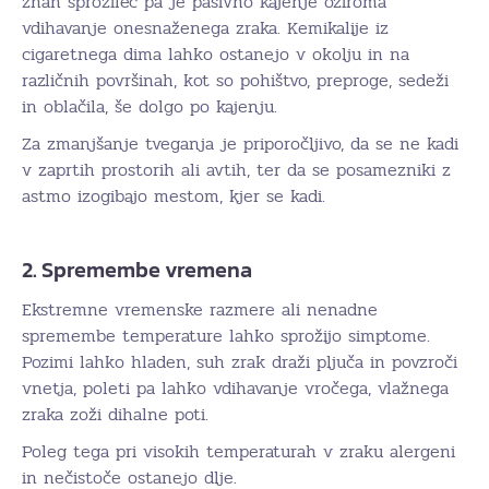
znan sprožilec pa je pasivno kajenje oziroma
vdihavanje onesnaženega zraka. Kemikalije iz
cigaretnega dima lahko ostanejo v okolju in na
različnih površinah, kot so pohištvo, preproge, sedeži
in oblačila, še dolgo po kajenju.
Za zmanjšanje tveganja je priporočljivo, da se ne kadi
v zaprtih prostorih ali avtih, ter da se posamezniki z
astmo izogibajo mestom, kjer se kadi.
2. Spremembe vremena
Ekstremne vremenske razmere ali nenadne
spremembe temperature lahko sprožijo simptome.
Pozimi lahko hladen, suh zrak draži pljuča in povzroči
vnetja, poleti pa lahko vdihavanje vročega, vlažnega
zraka zoži dihalne poti.
Poleg tega pri visokih temperaturah v zraku alergeni
in nečistoče ostanejo dlje.