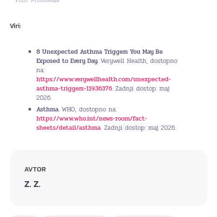
Viri:
8 Unexpected Asthma Triggers You May Be
Exposed to Every Day.
Verywell Health, dostopno
na:
https://www.verywellhealth.com/unexpected-
asthma-triggers-11936376
. Zadnji dostop: maj
2026.
Asthma.
WHO, dostopno na:
https://www.who.int/news-room/fact-
sheets/detail/asthma
. Zadnji dostop: maj 2026.
AVTOR
Z. Z.