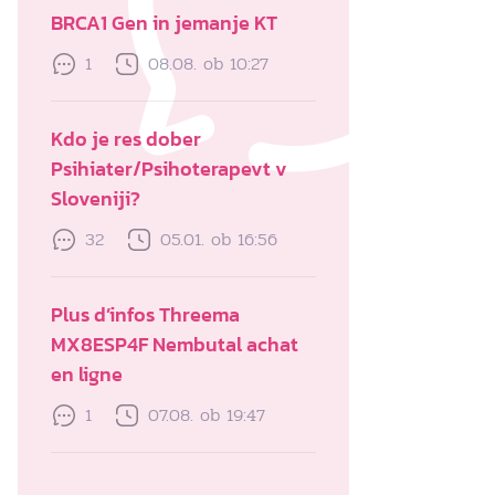
BRCA1 Gen in jemanje KT
1
08.08. ob 10:27
Kdo je res dober
Psihiater/Psihoterapevt v
Sloveniji?
32
05.01. ob 16:56
Plus d’infos Threema
MX8ESP4F Nembutal achat
en ligne
1
07.08. ob 19:47