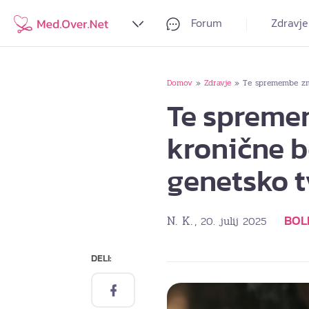
Forum
Zdravje
Domov
Zdravje
Te spremembe zma
»
»
Te spreme
kronične b
genetsko 
N. K.
BOLE
, 20. julij 2025
DELI: