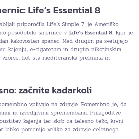
rnic: Life’s Essential 8
bljali priporočila Life’s Simple 7, je Ameriško
vno posodobilo smernice v
Life’s Essential 8
, kjer je
dan kakovosten spanec. Med drugim pa svetujejo
mu kajenju, e-cigaretam in drugim nikotinskim
 vzorce, kot sta mediteranska prehrana in
sno: začnite kadarkoli
pomembno vplivajo na zdravje. Pomembno je, da
imi in izvedljivimi spremembami. Prilagoditve
pustitev kajenja ter skrb za telesno težo, krvni
kor lahko pomenijo veliko za zdravje celotnega