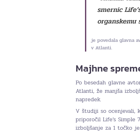
smernic Life’
organskemu si
je povedala glavna a
v Atlanti.
Majhne spremem
Po besedah glavne avtor
Atlanti, že manjša izbol
napredek.
V študiji so ocenjevali,
priporočil Life’s Simple 
izboljšanje za 1 točko j