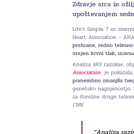
Zdravje srca in oži
upoštevanjem sedmih
Life’s Simple 7 so smer
Heart Association – AHA)
prehrane, redno telesno
urejen krvni tlak, uravn
Analiza 483 raziskav, ob
Association
, je pokazala
pomembno zmanjša tvega
genetsko nagnjenostjo. 
za številne druge telesn
CNN
.
“Analiza razi