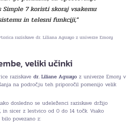
s Simple 7 koristi skoraj vsakemu
stemu in telesni funkciji,
“
vtorica raziskave
dr. Liliana Aguayo
z univerze Emory
be, veliki učinki
ice raziskave
dr. Liliane Aguayo
z univerze Emory v
jšanja na področju teh priporočil pomenijo velik
 kako dosledno se udeleženci raziskave držijo
7, in sicer z lestvico od 0 do 14 točk. Vsako
e bilo povezano z: