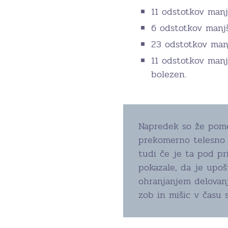
11 odstotkov man
6 odstotkov manj
23 odstotkov man
11 odstotkov man
bolezen.
Napredek so že pome
prekomerno telesno 
tudi če je ta pod pr
pokazale, da je upoš
ohranjanjem delovanj
zob in mišic v času s