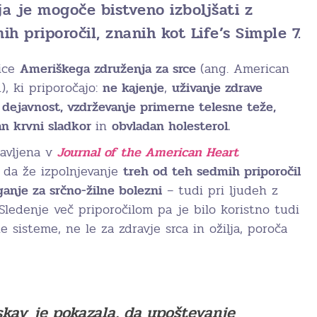
lja je mogoče bistveno izboljšati z
 priporočil, znanih kot Life’s Simple 7.
nice
Ameriškega združenja za srce
(ang. American
, ki priporočajo:
ne kajenje
,
uživanje zdrave
 dejavnost, vzdrževanje primerne telesne teže,
an krvni sladkor
in
obvladan holesterol.
javljena v
Journal of the American Heart
, da že izpolnjevanje
treh od teh sedmih priporočil
nje za srčno-žilne bolezni
– tudi pri ljudeh z
Sledenje več priporočilom pa je bilo koristno tudi
e sisteme, ne le za zdravje srca in ožilja, poroča
skav je pokazala, da upoštevanje