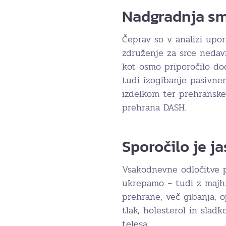
Nadgradnja sme
Čeprav so v analizi upora
združenje za srce neda
kot osmo priporočilo do
tudi izogibanje pasivne
izdelkom ter prehranske
prehrana DASH.
Sporočilo je ja
Vsakodnevne odločitve 
ukrepamo – tudi z majhn
prehrane, več gibanja, o
tlak, holesterol in slad
telesa.