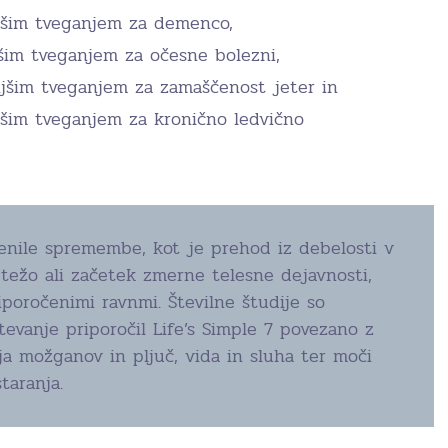
jšim tveganjem za demenco,
šim tveganjem za očesne bolezni,
jšim tveganjem za zamaščenost jeter in
jšim tveganjem za kronično ledvično
nile spremembe, kot je prehod iz debelosti v
težo ali začetek zmerne telesne dejavnosti,
iporočenimi ravnmi. Številne študije so
tevanje priporočil Life’s Simple 7 povezano z
a možganov in pljuč, vida in sluha ter moči
taranja.