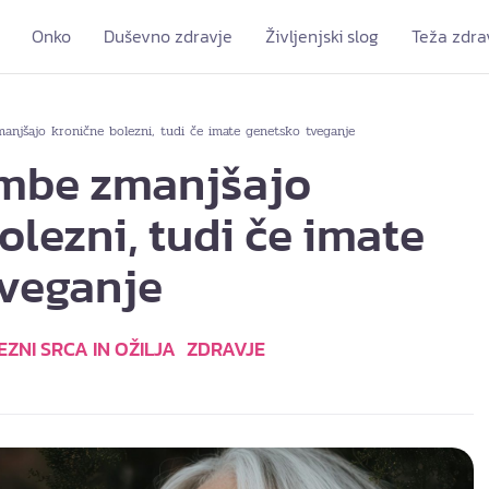
Onko
Duševno zdravje
Življenjski slog
Teža zdra
njšajo kronične bolezni, tudi če imate genetsko tveganje
mbe zmanjšajo
olezni, tudi če imate
tveganje
ZNI SRCA IN OŽILJA
ZDRAVJE