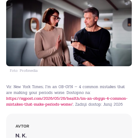
Foto: Profimedia
Vir: New York Times; I’m an OB-GYN — 4 common mistakes that
are making your periods worse. Dostopno na:
https://nypost.com/2026/05/26/health/im-an-obgyn-4-common-
mistakes-that-make-periods-worse/
; Zadnji dostop: Junij 2026
AVTOR
N. K.