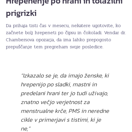
Hrepenenje po hrani in tolažilni
prigrizki
Da prihaja tisti čas v mesecu, nekatere ugotovite, ko
začnete bolj hrepeneti po čipsu in čokoladi. Vendar dr.
Chambersova opozarja, da ima lahko prepogosto
prepuščanje tem pregreham svoje posledice.
“Izkazalo se je, da imajo ženske, ki
hrepenijo po sladki, mastni in
predelani hrani ter jo tudi uživajo,
znatno večjo verjetnost za
menstrualne krče, PMS in neredne
cikle v primerjavi s tistimi, ki je
ne,”