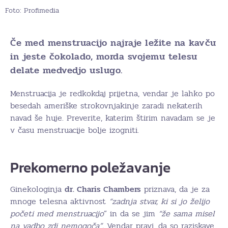
Foto: Profimedia
Če med menstruacijo najraje ležite na kavču
in jeste čokolado, morda svojemu telesu
delate medvedjo uslugo.
Menstruacija je redkokdaj prijetna, vendar je lahko po
besedah ameriške strokovnjakinje zaradi nekaterih
navad še huje. Preverite, katerim štirim navadam se je
v času menstruacije bolje izogniti.
Prekomerno poležavanje
Ginekologinja
dr. Charis Chambers
priznava, da je za
mnoge telesna aktivnost
“zadnja stvar, ki si jo želijo
početi med menstruacijo
” in da se jim
“že sama misel
na vadbo zdi nemogoča”.
Vendar pravi, da so raziskave