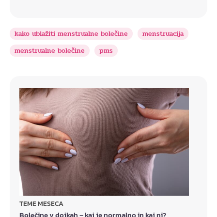
kako ublažiti menstrualne bolečine
menstruacija
menstrualne bolečine
pms
TEME MESECA
Bolečine v dojkah – kaj je normalno in kaj ni?