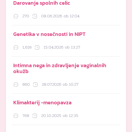
Darovanje spolnih celic
270
08.06.2026 ob 12:04
Genetika v nosečnosti in NIPT
1,618
15.04.2026 ob 13:27
Intimna nega in zdravljenje vaginalnih
okužb
860
28.07.2026 ob 10:27
Klimakterij -menopavza
768
20.10.2025 ob 12:35