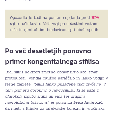
Opozorila je tudi na pomen cepljenja proti
HPV
,
saj to učinkovito ščiti vsaj pred šestimi vrstami
raka in genitalnimi bradavicami pri obeh spolih.
Po več desetletjih ponovno
primer kongenitalnega sifilisa
Tudi sifilis nekateri zmotno obravnavajo kot ‘stvar
preteklosti’, vendar okužbe naraščajo in lahko vodijo v
resne zaplete.
“Sifilis lahko prizadene tudi živčevje. V
tem primeru govorimo o nevrosifilisu, ki se kaže z
glavoboli, izgubo sluha ali vida ter drugimi
nevrološkimi težavami,”
je pojasnila
Jerca Ambrožič,
dr. med.,
s Klinike za infekcijske bolezni in vročinska