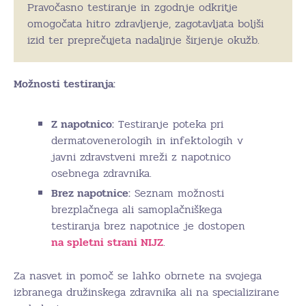
Pravočasno testiranje in zgodnje odkritje
omogočata hitro zdravljenje, zagotavljata boljši
izid ter preprečujeta nadaljnje širjenje okužb.
Možnosti testiranja:
Z napotnico:
Testiranje poteka pri
dermatovenerologih in infektologih v
javni zdravstveni mreži z napotnico
osebnega zdravnika.
Brez napotnice:
Seznam možnosti
brezplačnega ali samoplačniškega
testiranja brez napotnice je dostopen
na spletni strani NIJZ
.
Za nasvet in pomoč se lahko obrnete na svojega
izbranega družinskega zdravnika ali na specializirane