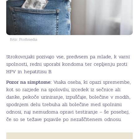
foto: Profimedia
Strokovnjaki pozivajo vse, predvsem pa mlade, k varni
spolnosti, redni uporabi kondoma ter cepljenju proti
HPV in hepatitisu B.
Pozor na simptome:
Vsaka oseba, ki opazi spremembe,
kot so razjede na spolovilu, izcedek iz sečnice ali
danke, pekoče uriniranje, izpuščaje, bolečine v modih,
spodnjem delu trebuha ali bolečine med spolnimi
odnosi, naj nemudoma opravi testiranje – še posebej,
če so se težave pojavile po nezaščitenem odnosu.