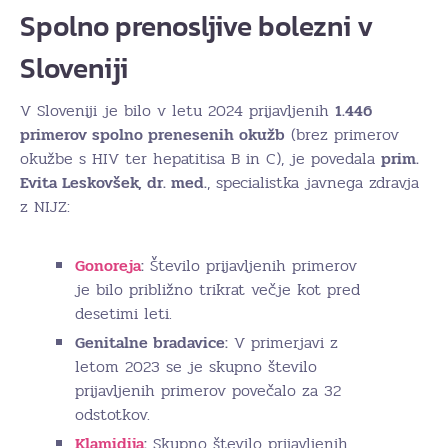
Spolno prenosljive bolezni v
Sloveniji
V Sloveniji je bilo v letu 2024 prijavljenih
1.446
primerov spolno prenesenih okužb
(brez primerov
okužbe s HIV ter hepatitisa B in C), je povedala
prim.
Evita Leskovšek, dr. med.
, specialistka javnega zdravja
z NIJZ:
Gonoreja
:
Število prijavljenih primerov
je bilo približno trikrat večje kot pred
desetimi leti.
Genitalne bradavice:
V primerjavi z
letom 2023 se je skupno število
prijavljenih primerov povečalo za 32
odstotkov.
Klamidija
:
Skupno število prijavljenih