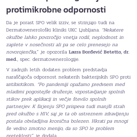
protimikrobne odpornosti
Da je porast SPO velik izziv, se strinjajo tudi na
Dermatovenerološki kliniki UKC Ljubljana.
“Nekatere
okužbe lahko povzročijo vnetja rodil, neplodnost in
zaplete v nosečnosti ali pa se celo prenesejo na
novorojenčka,
” je opozorila
Laura Đorđević Betetto, dr.
med.
, spec. dermatovenerologije.
V zadnjih letih dodaten problem predstavlja
naraščajoča odpornost nekaterih bakterijskih SPO proti
antibiotikom.
“Po pandemiji opažamo predvsem med
mladimi pogostejše druženje, vzpostavljanje spolnih
stikov prek aplikacij in večje število spolnih
partnerjev. K širjenju SPO prispeva tudi manjši strah
pred okužbo s HIV, saj je ta ob ustreznem zdravljenju
postala obvladljiva kronična bolezen. Hkrati pa mnogi
še vedno zmotno menijo, da so SPO le problem
preteklosti,
” je dodala.