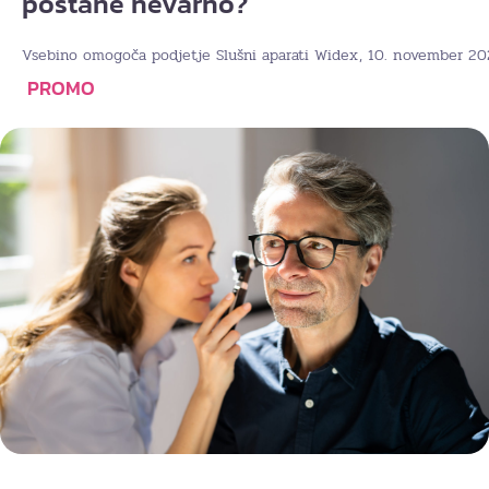
postane nevarno?
, 10. november 20
Vsebino omogoča podjetje Slušni aparati Widex
PROMO