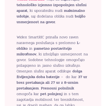
tehnološko izjemno izpopolnjen slušni
aparat
, ki uporabniku nudi
maksimalno
udobje
, saj dodelana oblika nudi
boljšo
usmerjenost na govor.
Widex SmartRIC prinaša novo raven
naravnega poslušanja s prelomno
L-
obliko
in
pametno postavitvijo
mikrofonov
, ki izboljšajo usmerjenost na
govor. Sodobne tehnologije omogočajo
prilagojeno in jasno slušno izkušnjo.
Omenjen slušni aparat odlikuje
dolga
življenjska doba baterije
– do kar
37 ur
brez pretakanja ali 27 ur z 8-urnim
pretakanjem
.
Prenosni polnilnik
omogoča kar
pet polnjenj
in s tem
zagotavlja mobilnost ter brezskrbnost,
saj je dovolj majhen, da ga lahko