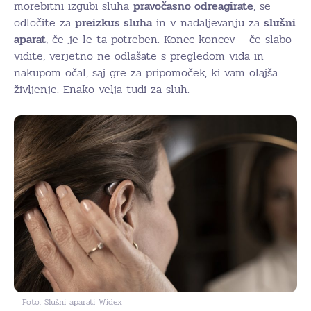
morebitni izgubi sluha
pravočasno odreagirate
, se
odločite za
preizkus sluha
in v nadaljevanju za
slušni
aparat
, če je le-ta potreben. Konec koncev – če slabo
vidite, verjetno ne odlašate s pregledom vida in
nakupom očal, saj gre za pripomoček, ki vam olajša
življenje. Enako velja tudi za sluh.
Foto: Slušni aparati Widex