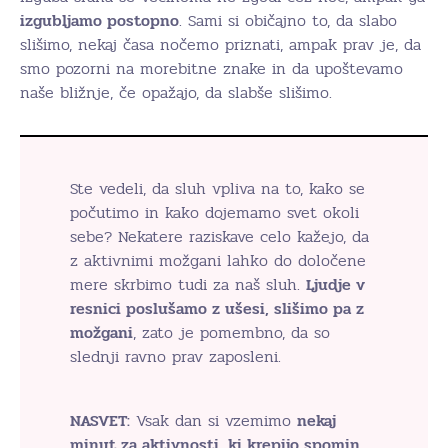
izgubljamo postopno
. Sami si običajno to, da slabo
slišimo, nekaj časa nočemo priznati, ampak prav je, da
smo pozorni na morebitne znake in da upoštevamo
naše bližnje, če opažajo, da slabše slišimo.
Ste vedeli, da sluh vpliva na to, kako se
počutimo in kako dojemamo svet okoli
sebe? Nekatere raziskave celo kažejo, da
z aktivnimi možgani lahko do določene
mere skrbimo tudi za naš sluh.
Ljudje v
resnici poslušamo z ušesi, slišimo pa z
možgani
, zato je pomembno, da so
slednji ravno prav zaposleni.
NASVET:
Vsak dan si vzemimo
nekaj
minut za aktivnosti, ki krepijo spomin