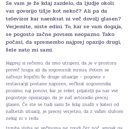
Se vam je že kdaj zazdelo, da ljudje okoli
vas govorijo tišje kot nekoč? Ali pa da
televizor kar naenkrat ni več dovolj glasen?
Verjemite, niste edini. To, kar se vam dogaja,
se pogosto začne povsem neopazno. Tako
počasi, da spremembo najprej opazijo drugi,
šele nato mi sami.
Najprej si rečemo, da smo utrujeni, da je v prostoru
preveč hrupa ali da sogovornik mrmra. Potem se
začnejo kopičiti še druge situacije – pogovor v
restavraciji postane naporen, večkrat sogovornika
prosimo, naj ponovi, kar je rekel, prijatelji pa nas vse
pogosteje opozarjajo, da je naš avtoradio precej
glasen. Če ste se tudi sami že kdaj znašli v kateri od
naštetih situacij, je precej verjetno, da z vašim sluhom
nekaj ni v redu.
Izguba sluha se večinoma ne zgodi čez noč, ampak ga