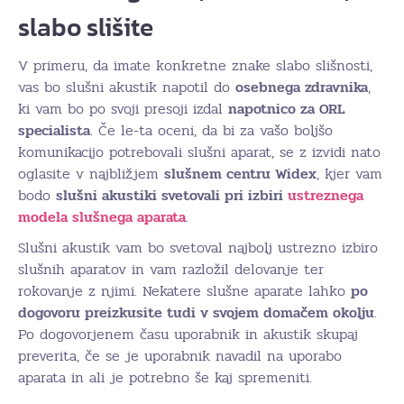
slabo slišite
V primeru, da imate konkretne znake slabo slišnosti,
vas bo slušni akustik napotil do
osebnega zdravnika
,
ki vam bo po svoji presoji izdal
napotnico za ORL
specialista
. Če le-ta oceni, da bi za vašo boljšo
komunikacijo potrebovali slušni aparat, se z izvidi nato
oglasite v najbližjem
slušnem centru Widex
, kjer vam
bodo
slušni akustiki svetovali pri izbiri
ustreznega
modela slušnega aparata
.
Slušni akustik vam bo svetoval najbolj ustrezno izbiro
slušnih aparatov in vam razložil delovanje ter
rokovanje z njimi. Nekatere slušne aparate lahko
po
dogovoru preizkusite tudi v svojem domačem okolju
.
Po dogovorjenem času uporabnik in akustik skupaj
preverita, če se je uporabnik navadil na uporabo
aparata in ali je potrebno še kaj spremeniti.