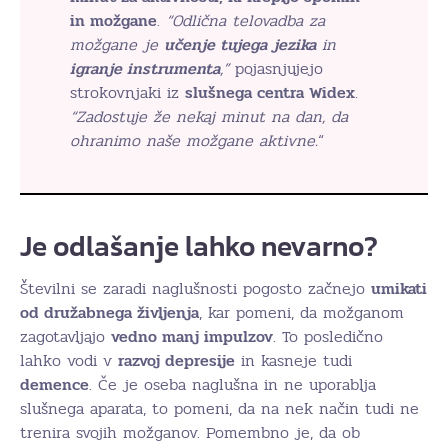
in možgane
.
“Odlična telovadba za
možgane je
učenje tujega jezika
in
igranje instrumenta
,”
pojasnjujejo
strokovnjaki iz
slušnega centra Widex
.
“Zadostuje že nekaj minut na dan, da
ohranimo naše možgane aktivne.
“
Je odlašanje lahko nevarno?
Številni se zaradi naglušnosti pogosto začnejo
umikati
od družabnega življenja
, kar pomeni, da možganom
zagotavljajo
vedno manj impulzov
. To posledično
lahko vodi v
razvoj depresije
in kasneje tudi
demence
. Če je oseba naglušna in ne uporablja
slušnega aparata, to pomeni, da na nek način tudi ne
trenira svojih možganov. Pomembno je, da ob