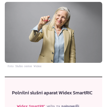
Foto: Slušni center Widex
Polnilni slušni aparat Widex SmartRIC
Widex SmartRIC
velja za
najnovejši,