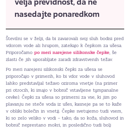
velja previdnost, da ne
nasedajte ponaredkom
Številni se v želji, da bi zavarovali svoj sluh bodisi pred
vdorom vode ali hrupom, zatekajo k čepkom za ušesa.
Priporočamo
po meri narejene silikonske čepke
, še
zlasti če jih uporabljate zaradi zdravstvenih težav.
Po meri narejeni silikonski čepki za ušesa se
priporočajo v primerih, ko bi vdor vode v sluhovod
lahko predstavljal težavo oziroma vnetje (na primer
pri otrocih, ki imajo v bobnič vstavljene tympanalne
cevke). Čepki za ušesa so primerni za vse, ki jim po
plavanju ne steče voda iz ušes, kasneje pa se to kaže
v obliki bolečin in vnetij. Čepke svetujemo tudi vsem,
ki so zelo veliko v vodi – tako, da so koža, sluhovod in
bobnič neprestano mokri, in posledično tudi bolj