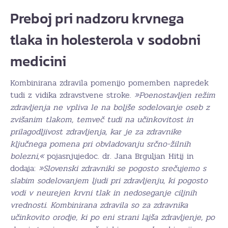
Preboj pri nadzoru krvnega
tlaka in holesterola v sodobni
medicini
Kombinirana zdravila pomenijo pomemben napredek
tudi z vidika zdravstvene stroke.
»Poenostavljen režim
zdravljenja ne vpliva le na boljše sodelovanje oseb z
zvišanim tlakom, temveč tudi na učinkovitost in
prilagodljivost zdravljenja, kar je za zdravnike
ključnega pomena pri obvladovanju srčno-žilnih
bolezni,«
pojasnjujedoc. dr. Jana Brguljan Hitij in
dodaja:
»Slovenski zdravniki se pogosto srečujemo s
slabim sodelovanjem ljudi pri zdravljenju, ki pogosto
vodi v neurejen krvni tlak in nedoseganje ciljnih
vrednosti. Kombinirana zdravila so za zdravnika
učinkovito orodje, ki po eni strani lajša zdravljenje, po