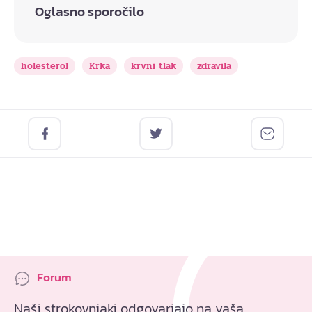
Oglasno sporočilo
holesterol
Krka
krvni tlak
zdravila
Forum
Naši strokovnjaki odgovarjajo na vaša