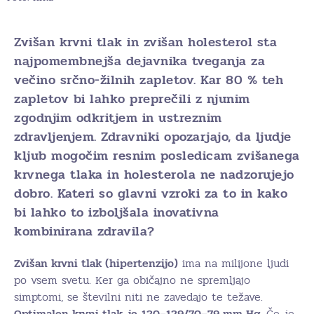
Zvišan krvni tlak in zvišan holesterol sta
najpomembnejša dejavnika tveganja za
večino srčno-žilnih zapletov. Kar 80 % teh
zapletov bi lahko preprečili z njunim
zgodnjim odkritjem in ustreznim
zdravljenjem. Zdravniki opozarjajo, da ljudje
kljub mogočim resnim posledicam zvišanega
krvnega tlaka in holesterola ne nadzorujejo
dobro. Kateri so glavni vzroki za to in kako
bi lahko to izboljšala inovativna
kombinirana zdravila?
Zvišan krvni tlak (hipertenzijo)
ima na milijone ljudi
po vsem svetu. Ker ga običajno ne spremljajo
simptomi, se številni niti ne zavedajo te težave.
Optimalen krvni tlak
je
120–129/70–79 mm Hg.
Če je