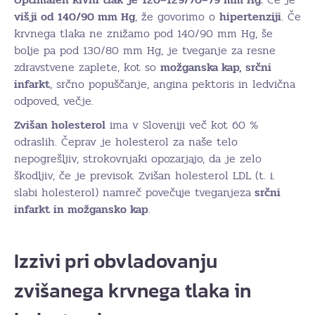
višji od 140/90 mm Hg
, že govorimo o
hipertenziji
. Če
krvnega tlaka ne znižamo pod 140/90 mm Hg, še
bolje pa pod 130/80 mm Hg, je tveganje za resne
zdravstvene zaplete, kot so
možganska kap, srčni
infarkt
, srčno popuščanje, angina pektoris in ledvična
odpoved, večje.
Zvišan holesterol
ima v Sloveniji več kot 60 %
odraslih. Čeprav je holesterol za naše telo
nepogrešljiv, strokovnjaki opozarjajo, da je zelo
škodljiv, če je previsok. Zvišan holesterol LDL (t. i.
slabi holesterol) namreč povečuje tveganjeza
srčni
infarkt in možgansko kap
.
Izzivi pri obvladovanju
zvišanega krvnega tlaka in