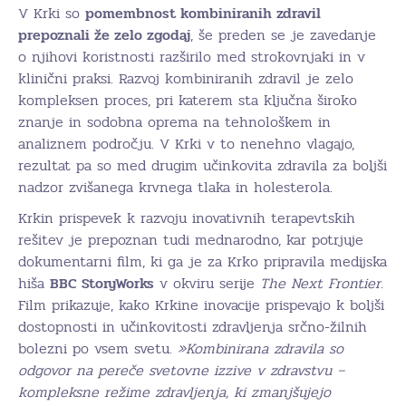
V Krki so
pomembnost kombiniranih zdravil
prepoznali že zelo zgodaj
, še preden se je zavedanje
o njihovi koristnosti razširilo med strokovnjaki in v
klinični praksi. Razvoj kombiniranih zdravil je zelo
kompleksen proces, pri katerem sta ključna široko
znanje in sodobna oprema na tehnološkem in
analiznem področju. V Krki v to nenehno vlagajo,
rezultat pa so med drugim učinkovita zdravila za boljši
nadzor zvišanega krvnega tlaka in holesterola.
Krkin prispevek k razvoju inovativnih terapevtskih
rešitev je prepoznan tudi mednarodno, kar potrjuje
dokumentarni film, ki ga je za Krko pripravila medijska
hiša
BBC StoryWorks
v okviru serije
The Next Frontier
.
Film prikazuje, kako Krkine inovacije prispevajo k boljši
dostopnosti in učinkovitosti zdravljenja srčno-žilnih
bolezni po vsem svetu.
»Kombinirana zdravila so
odgovor na pereče svetovne izzive v zdravstvu –
kompleksne režime zdravljenja, ki zmanjšujejo