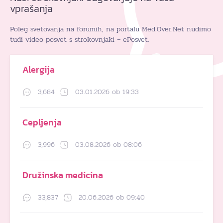
vprašanja
Poleg svetovanja na forumih, na portalu Med.Over.Net nudimo
tudi video posvet s strokovnjaki – ePosvet.
Alergija
3,684
03.01.2026 ob 19:33
Cepljenja
3,996
03.08.2026 ob 08:06
Družinska medicina
33,837
20.06.2026 ob 09:40