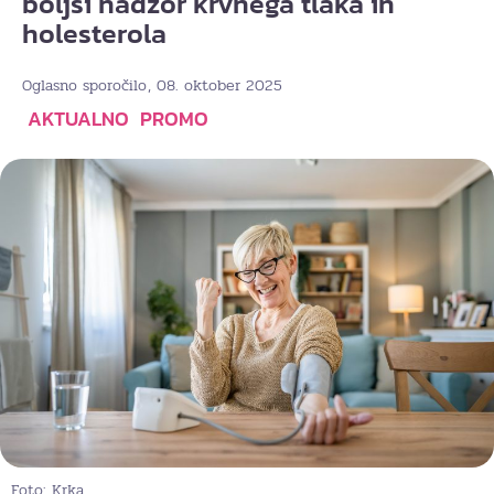
boljši nadzor krvnega tlaka in
holesterola
, 08. oktober 2025
Oglasno sporočilo
AKTUALNO
PROMO
Foto: Krka