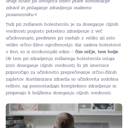
drugi strani pa omogoča izbiro prave kombinacije
zdravil in prilaganje zdravljenja vsakemu
posamezniku.«
Tudi pri zvišanem holesterolu je za doseganje ciljnih
vrednosti pogosto potrebno zdravljenje z več
učinkovinami, predvsem pri osebah z veliko ali zelo
veliko srčno-žilno ogroženostjo. Kar zadeva holesterol
v krvi, so si strokovnjaki edini –
čim nižje, tem bolje
.
Ob tem pri zdravljenju zvišanega holesterola ostaja
izziv doseganje ciljnih vrednosti, ki jih smernice
priporočajo za učinkovito preprečevanje srčno-žilnih
zapletov. Kombinirana zdravila so učinkovita sodobna
rešitev, saj poenostavljajo kompleksno zdravljenje in
prispevajo k boljšemu doseganju ciljnih vrednosti.