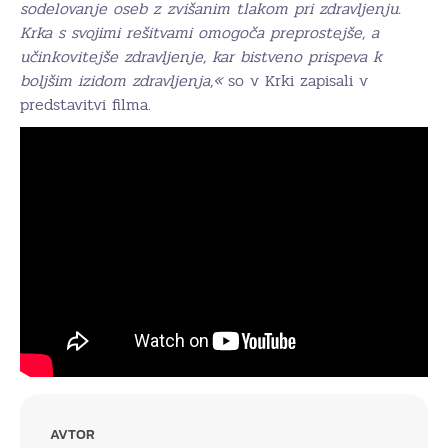
sodelovanje oseb z zvišanim tlakom pri zdravljenju.
Krka s svojimi rešitvami omogoča preprostejše, a
učinkovitejše zdravljenje, kar bistveno prispeva k
boljšim izidom zdravljenja,«
so v Krki zapisali v
predstavitvi filma.
AVTOR