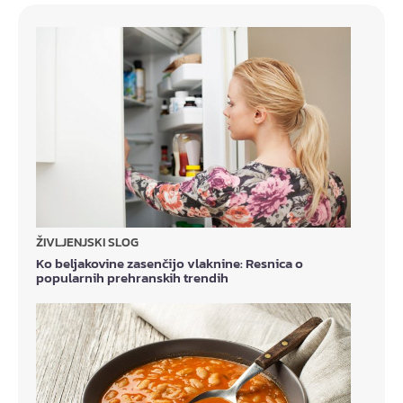
ŽIVLJENJSKI SLOG
Ko beljakovine zasenčijo vlaknine: Resnica o
popularnih prehranskih trendih