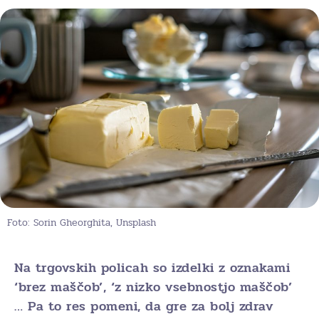
Foto: Sorin Gheorghita, Unsplash
Na trgovskih policah so izdelki z oznakami
‘brez maščob’, ‘z nizko vsebnostjo maščob’
… Pa to res pomeni, da gre za bolj zdrav