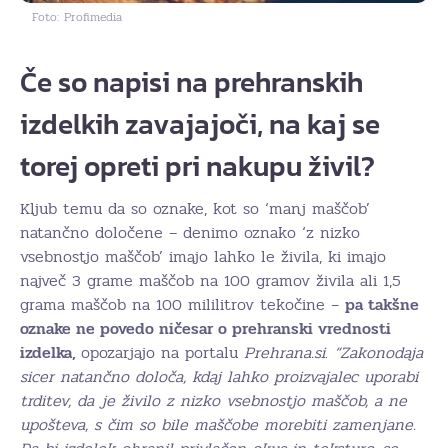
Foto: Profimedia
Če so napisi na prehranskih
izdelkih zavajajoči, na kaj se
torej opreti pri nakupu živil?
Kljub temu da so oznake, kot so ‘manj maščob’
natančno določene – denimo oznako ‘z nizko
vsebnostjo maščob’ imajo lahko le živila, ki imajo
največ 3 grame maščob na 100 gramov živila ali 1,5
grama maščob na 100 mililitrov tekočine –
pa takšne
oznake ne povedo ničesar o prehranski vrednosti
izdelka,
opozarjajo na portalu
Prehrana.si
.
“Zakonodaja
sicer natančno določa, kdaj lahko proizvajalec uporabi
trditev, da je živilo z nizko vsebnostjo maščob, a ne
upošteva, s čim so bile maščobe morebiti zamenjane.