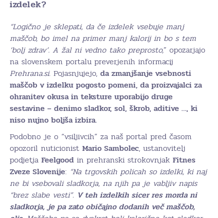
izdelek?
“Logično je sklepati, da če izdelek vsebuje manj
maščob, bo imel na primer manj kalorij in bo s tem
‘bolj zdrav’. A žal ni vedno tako preprosto,
” opozarjajo
na slovenskem portalu preverjenih informacij
Prehrana.si
. Pojasnjujejo,
da zmanjšanje vsebnosti
maščob v izdelku pogosto pomeni, da proizvajalci za
ohranitev okusa in teksture uporabijo druge
sestavine – denimo sladkor, sol, škrob, aditive …, ki
niso nujno boljša izbira.
Podobno je o “vsiljivcih” za naš portal pred časom
opozoril nuticionist
Mario Sambolec
, ustanovitelj
podjetja
Feelgood
in prehranski strokovnjak
Fitnes
Zveze Slovenije
:
“Na trgovskih policah so izdelki, ki naj
ne bi vsebovali sladkorja, na njih pa je vabljiv napis
“brez slabe vesti”.
V teh izdelkih sicer res morda ni
sladkorja, je pa zato običajno dodanih več maščob,