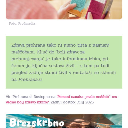
Foto: Profimedia
Zdrava prehrana tako ni nujno tista z najmanj
maščobami. Ključ do ‘bolj zdravega
prehranjevanja’ je tako informirana izbira, pri
čemer je ključna sestava živil – s tem pa tudi
pregled zadnje strani živil v embalaži, so sklenili
na
Prehrana.si.
Vir: Prehrana.si. Dostopno na:
Pomeni oznaka „malo maščob“ res
vedno bolj zdravo izbiro?
. Zadnji dostop: Julij 2025