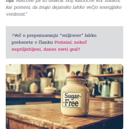
olja.
Maščobe pa so dvakrat bolj kalorične kot sladkor,
kar pomeni, da imajo dejansko lahko večjo energijsko
vrednost.
”
?
Več o prepoznavanju “vsiljivcev” lahko
preberete v članku
Proteini: nekoč
nepriljubljeni, danes sveti gral?