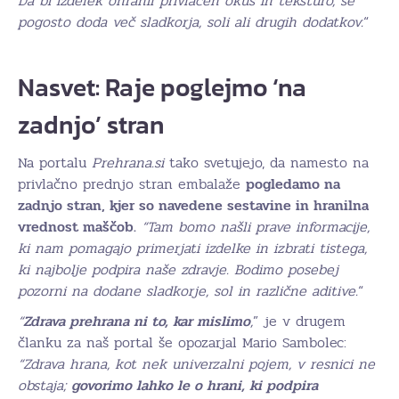
Da bi izdelek ohranil privlačen okus in teksturo, se
pogosto doda več sladkorja, soli ali drugih dodatkov.
“
Nasvet: Raje poglejmo ‘na
zadnjo’ stran
Na portalu
Prehrana.si
tako svetujejo, da namesto na
privlačno prednjo stran embalaže
pogledamo na
zadnjo stran, kjer so navedene sestavine in hranilna
vrednost maščob.
“Tam bomo našli prave informacije,
ki nam pomagajo primerjati izdelke in izbrati tistega,
ki najbolje podpira naše zdravje. Bodimo posebej
pozorni na dodane sladkorje, sol in različne aditive.
“
“
Zdrava prehrana ni to, kar mislimo
,
” je v drugem
članku za naš portal še opozarjal Mario Sambolec:
“Zdrava hrana, kot nek univerzalni pojem, v resnici ne
obstaja;
govorimo lahko le o hrani, ki podpira