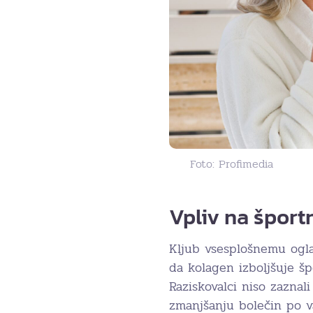
Foto: Profimedia
Vpliv na šport
Kljub vsesplošnemu ogla
da kolagen izboljšuje šp
Raziskovalci niso zaznali
zmanjšanju bolečin po vad