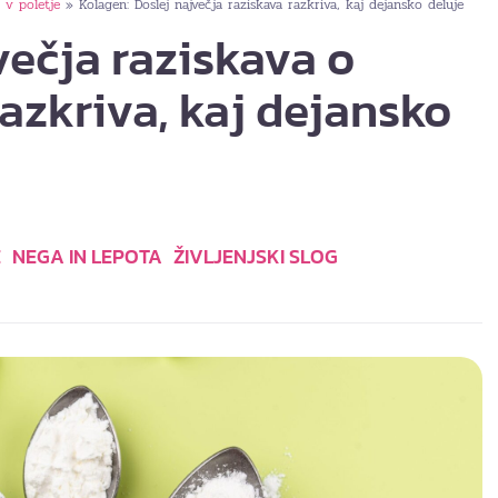
 v poletje
Kolagen: Doslej največja raziskava razkriva, kaj dejansko deluje
»
večja raziskava o
azkriva, kaj dejansko
E
NEGA IN LEPOTA
ŽIVLJENJSKI SLOG