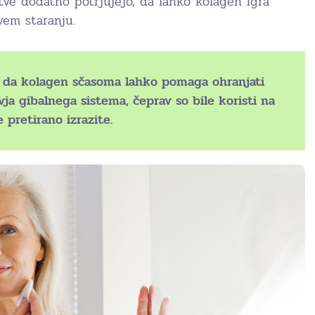
tve dodatno potrjujejo, da lahko kolagen igra
vem staranju.
, da kolagen sčasoma lahko pomaga ohranjati
ja gibalnega sistema, čeprav so bile koristi na
 pretirano izrazite.