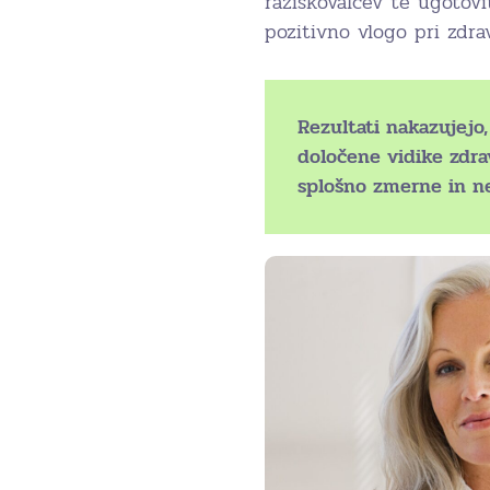
raziskovalcev te ugotovi
pozitivno vlogo pri zdra
Rezultati nakazujejo
določene vidike zdrav
splošno zmerne in ne