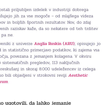
stali priljubljen izdelek v industriji dobrega
lašujejo jih za vse mogoče – od mlajšega videza
v in boljših športnih rezultatov. Nov, do zdaj
enih raziskav kaže, da so nekatere od teh trditev
 pa ne.
tveniki z univerze
Anglia Ruskin (ARU)
; opisujejo jo
d in statistično primerjavo podatkov, ki zajema vsa
očja, povezana z jemanjem kolagena. V okviru
16 sistematičnih pregledov, 113 naključnih
preskušanj in skoraj 8.000 udeležencev iz celega
so bili objavljeni v strokovni reviji
Aesthetic
orum
.
so ugotovili, da lahko jemanje