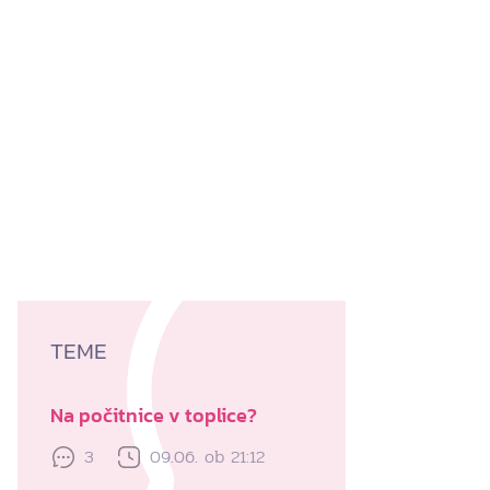
TEME
Na počitnice v toplice?
3
09.06. ob 21:12