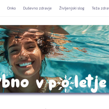
Onko
Duševno zdravje
Življenjski slog
Teža zdra