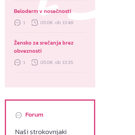
Beloderm v nosečnosti
1
05.08. ob 13:48
Žensko za srečanja brez
obveznosti
1
05.08. ob 13:35
Forum
Naši strokovnjaki