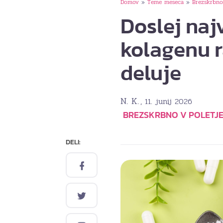
Domov
Teme meseca
Brezskrbno
»
»
Doslej naj
kolagenu r
deluje
N. K.
, 11. junij 2026
BREZSKRBNO V POLETJ
DELI: