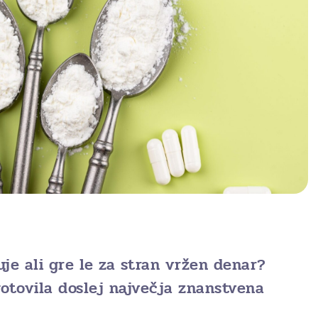
uje ali gre le za stran vržen denar?
gotovila doslej največja znanstvena