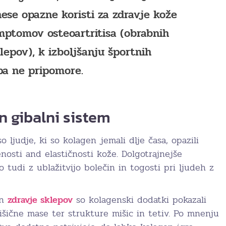
ese opazne koristi za zdravje kože
imptomov osteoartritisa (obrabnih
epov), k izboljšanju športnih
pa ne pripomore.
n gibalni sistem
o ljudje, ki so kolagen jemali dlje časa, opazili
enosti and elastičnosti kože. Dolgotrajnejše
 tudi z ublažitvijo bolečin in togosti pri ljudeh z
in
zdravje sklepov
so kolagenski dodatki pokazali
išične mase ter strukture mišic in tetiv. Po mnenju