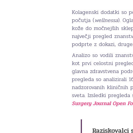
Kolagenski dodatki so po
počutja (
wellnessa
). Og
kože do močnejših sklepo
največji pregled znanstv
podprte z dokazi, druge
Analizo so vodili znans
kot prvi celostni pregle
glavna zdravstvena podr
pregleda so analizirali 
nadzorovanih kliničnih 
sveta. Izsledki pregleda 
Surgery Journal Open F
Raziskovalci 