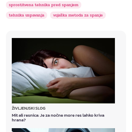
sprostitvena tehnika pred spanjem
tehnika uspavanja
vojaška metoda za spanje
ŽIVLJENJSKI SLOG
Mit ali resnica: Je za nočne more res lahko kriva
hrana?