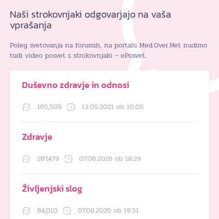
Naši strokovnjaki odgovarjajo na vaša
vprašanja
Poleg svetovanja na forumih, na portalu Med.Over.Net nudimo
tudi video posvet s strokovnjaki – ePosvet.
Duševno zdravje in odnosi
165,509
13.05.2021 ob 10:05
Zdravje
287,479
07.08.2026 ob 18:29
Življenjski slog
84,010
07.08.2026 ob 19:51