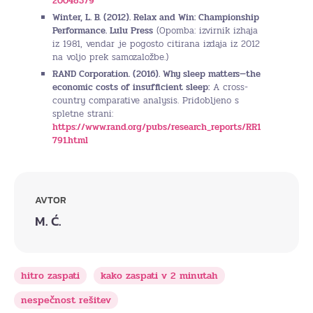
20048379
Winter, L. B. (2012). Relax and Win: Championship
Performance. Lulu Press
(Opomba: izvirnik izhaja
iz 1981, vendar je pogosto citirana izdaja iz 2012
na voljo prek samozaložbe.)
RAND Corporation. (2016). Why sleep matters—the
economic costs of insufficient sleep:
A cross-
country comparative analysis. Pridobljeno s
spletne strani:
https://www.rand.org/pubs/research_reports/RR1
791.html
AVTOR
M. Ć.
hitro zaspati
kako zaspati v 2 minutah
nespečnost rešitev