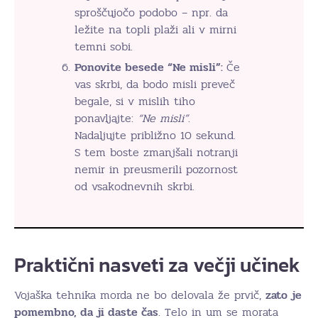
sproščujočo podobo – npr. da
ležite na topli plaži ali v mirni
temni sobi.
Ponovite besede “Ne misli”:
Če
vas skrbi, da bodo misli preveč
begale, si v mislih tiho
ponavljajte:
“Ne misli”
.
Nadaljujte približno 10 sekund.
S tem boste zmanjšali notranji
nemir in preusmerili pozornost
od vsakodnevnih skrbi.
Praktični nasveti za večji učinek
Vojaška tehnika morda ne bo delovala že prvič,
zato je
pomembno, da ji daste čas
. Telo in um se morata