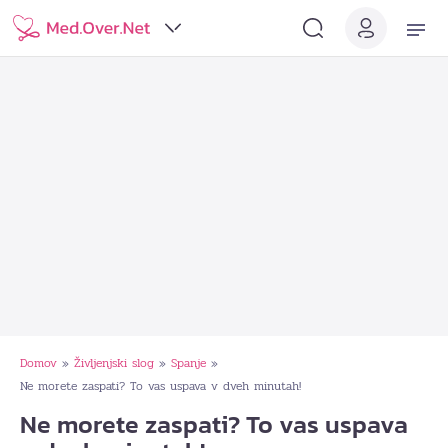
Domov
Življenjski slog
Spanje
»
»
»
Ne morete zaspati? To vas uspava v dveh minutah!
Ne morete zaspati? To vas uspava