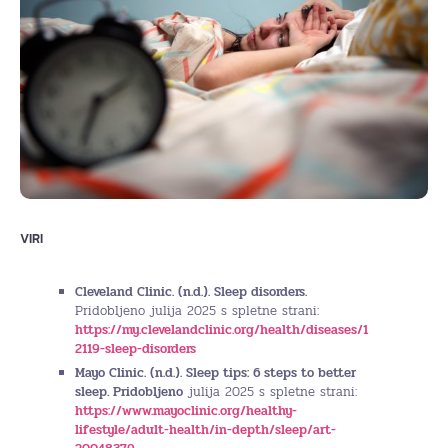
VIRI
Cleveland Clinic. (n.d.). Sleep disorders.
Pridobljeno julija 2025 s spletne strani:
https://my.clevelandclinic.org/health/diseases/1
2119-sleep-disorders
Mayo Clinic. (n.d.). Sleep tips: 6 steps to better
sleep. Pridobljeno
julija 2025 s spletne strani:
https://www.mayoclinic.org/healthy-
lifestyle/adult-health/in-depth/sleep/art-