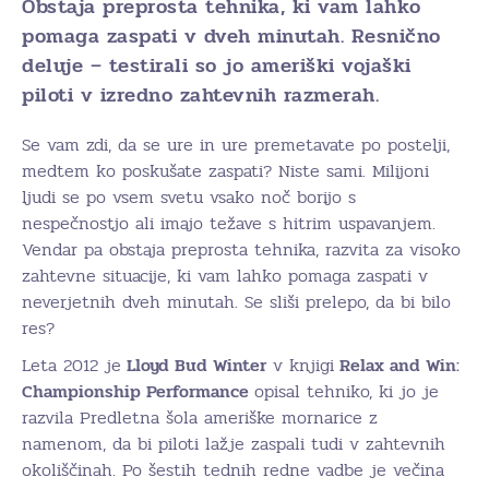
Obstaja preprosta tehnika, ki vam lahko
pomaga zaspati v dveh minutah. Resnično
deluje – testirali so jo ameriški vojaški
piloti v izredno zahtevnih razmerah.
Se vam zdi, da se ure in ure premetavate po postelji,
medtem ko poskušate zaspati? Niste sami. Milijoni
ljudi se po vsem svetu vsako noč borijo s
nespečnostjo ali imajo težave s hitrim uspavanjem.
Vendar pa obstaja preprosta tehnika, razvita za visoko
zahtevne situacije, ki vam lahko pomaga zaspati v
neverjetnih dveh minutah. Se sliši prelepo, da bi bilo
res?
Leta 2012 je
Lloyd Bud Winter
v knjigi
Relax and Win:
Championship Performance
opisal tehniko, ki jo je
razvila Predletna šola ameriške mornarice z
namenom, da bi piloti lažje zaspali tudi v zahtevnih
okoliščinah. Po šestih tednih redne vadbe je večina