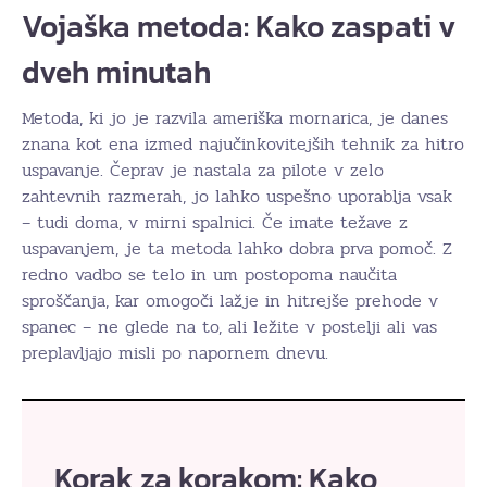
Vojaška metoda: Kako zaspati v
dveh minutah
Metoda, ki jo je razvila ameriška mornarica, je danes
znana kot ena izmed najučinkovitejših tehnik za hitro
uspavanje. Čeprav je nastala za pilote v zelo
zahtevnih razmerah, jo lahko uspešno uporablja vsak
– tudi doma, v mirni spalnici. Če imate težave z
uspavanjem, je ta metoda lahko dobra prva pomoč. Z
redno vadbo se telo in um postopoma naučita
sproščanja, kar omogoči lažje in hitrejše prehode v
spanec – ne glede na to, ali ležite v postelji ali vas
preplavljajo misli po napornem dnevu.
Korak za korakom: Kako