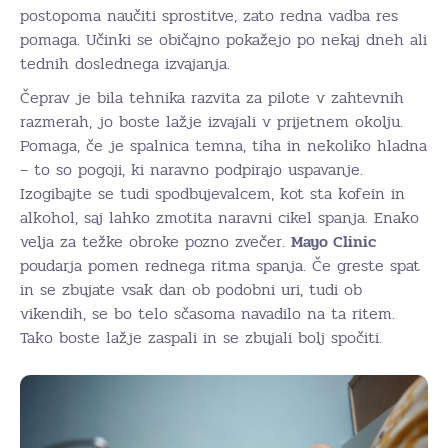
postopoma naučiti sprostitve, zato redna vadba res
pomaga. Učinki se običajno pokažejo po nekaj dneh ali
tednih doslednega izvajanja.
Čeprav je bila tehnika razvita za pilote v zahtevnih
razmerah, jo boste lažje izvajali v prijetnem okolju.
Pomaga, če je spalnica temna, tiha in nekoliko hladna
– to so pogoji, ki naravno podpirajo uspavanje.
Izogibajte se tudi spodbujevalcem, kot sta kofein in
alkohol, saj lahko zmotita naravni cikel spanja. Enako
velja za težke obroke pozno zvečer.
Mayo Clinic
poudarja pomen rednega ritma spanja. Če greste spat
in se zbujate vsak dan ob podobni uri, tudi ob
vikendih, se bo telo sčasoma navadilo na ta ritem.
Tako boste lažje zaspali in se zbujali bolj spočiti.