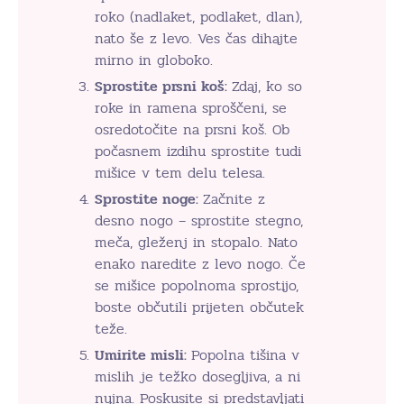
roko (nadlaket, podlaket, dlan),
nato še z levo. Ves čas dihajte
mirno in globoko.
Sprostite prsni koš:
Zdaj, ko so
roke in ramena sproščeni, se
osredotočite na prsni koš. Ob
počasnem izdihu sprostite tudi
mišice v tem delu telesa.
Sprostite noge:
Začnite z
desno nogo – sprostite stegno,
meča, gleženj in stopalo. Nato
enako naredite z levo nogo. Če
se mišice popolnoma sprostijo,
boste občutili prijeten občutek
teže.
Umirite misli:
Popolna tišina v
mislih je težko dosegljiva, a ni
nujna. Poskusite si predstavljati