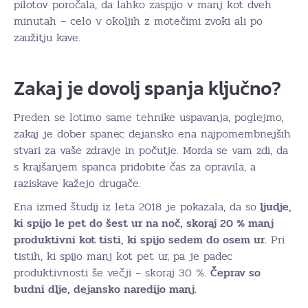
pilotov poročala, da lahko zaspijo v manj kot dveh
minutah – celo v okoljih z motečimi zvoki ali po
zaužitju kave.
Zakaj je dovolj spanja ključno?
Preden se lotimo same tehnike uspavanja, poglejmo,
zakaj je dober spanec dejansko ena najpomembnejših
stvari za vaše zdravje in počutje. Morda se vam zdi, da
s krajšanjem spanca pridobite čas za opravila, a
raziskave kažejo drugače.
Ena izmed študij iz leta 2018 je pokazala, da so
ljudje,
ki spijo le pet do šest ur na noč, skoraj 20 % manj
produktivni kot tisti, ki spijo sedem do osem ur.
Pri
tistih, ki spijo manj kot pet ur, pa je padec
produktivnosti še večji – skoraj 30 %.
Čeprav so
budni dlje, dejansko naredijo manj.