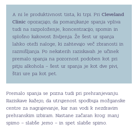
A ni le produktivnost tista, ki trpi. Pri
Cleveland
Clinic
opozarjajo, da pomanjkanje spanja vpliva
tudi na razpoloženje, koncentracijo, spomin in
splošno kakovost življenja. Že šest ur spanja
lahko oteži naloge, ki zahtevajo več zbranosti in
razmišljanja. Po nekaterih raziskavah je učinek
premalo spanja na pozornost podoben kot pri
pitju alkohola – šest ur spanja je kot dve pivi,
štiri ure pa kot pet.
Premalo spanja se pozna tudi pri prehranjevanju.
Raziskave kažejo, da utrujenost spodbuja možganske
centre za nagrajevanje, kar nas vodi k nezdravim
prehranskim izbiram. Nastane začaran krog: manj
spimo – slabše jemo – in spet slabše spimo.