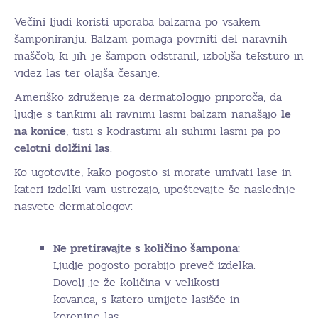
Večini ljudi koristi uporaba balzama po vsakem
šamponiranju. Balzam pomaga povrniti del naravnih
maščob, ki jih je šampon odstranil, izboljša teksturo in
videz las ter olajša česanje.
Ameriško združenje za dermatologijo priporoča, da
ljudje s tankimi ali ravnimi lasmi balzam nanašajo
le
na konice
, tisti s kodrastimi ali suhimi lasmi pa po
celotni dolžini las
.
Ko ugotovite, kako pogosto si morate umivati lase in
kateri izdelki vam ustrezajo, upoštevajte še naslednje
nasvete dermatologov:
Ne pretiravajte s količino šampona:
Ljudje pogosto porabijo preveč izdelka.
Dovolj je že količina v velikosti
kovanca, s katero umijete lasišče in
korenine las.