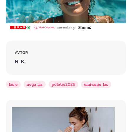
AVTOR
N. K.
lasje
nega las
poletje2026
umivanje las