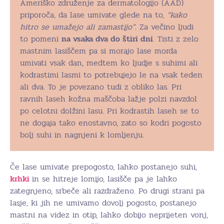
Ameriško združenje za dermatologijo (AAD)
priporoča, da lase umivate glede na to,
“kako
hitro se umažejo ali zamastijo”.
Za večino ljudi
to pomeni
na vsaka dva do štiri dni
. Tisti z zelo
mastnim lasiščem pa si morajo lase morda
umivati vsak dan, medtem ko ljudje s suhimi ali
kodrastimi lasmi to potrebujejo le na vsak teden
ali dva. To je povezano tudi z obliko las. Pri
ravnih laseh kožna maščoba lažje polzi navzdol
po celotni dolžini lasu. Pri kodrastih laseh se to
ne dogaja tako enostavno, zato so kodri pogosto
bolj suhi in nagnjeni k lomljenju.
Če lase umivate prepogosto, lahko postanejo suhi,
krhki
in se hitreje lomijo, lasišče pa je lahko
zategnjeno, srbeče ali razdraženo. Po drugi strani pa
lasje, ki jih ne umivamo dovolj pogosto, postanejo
mastni na videz in otip, lahko dobijo neprijeten vonj,