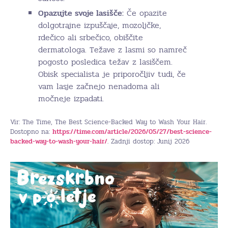
Opazujte svoje lasišče:
Če opazite
dolgotrajne izpuščaje, mozoljčke,
rdečico ali srbečico, obiščite
dermatologa. Težave z lasmi so namreč
pogosto posledica težav z lasiščem.
Obisk specialista je priporočljiv tudi, če
vam lasje začnejo nenadoma ali
močneje izpadati.
Vir: The Time, The Best Science-Backed Way to Wash Your Hair.
Dostopno na:
https://time.com/article/2026/05/27/best-science-
backed-way-to-wash-your-hair/
. Zadnji dostop: Junij 2026