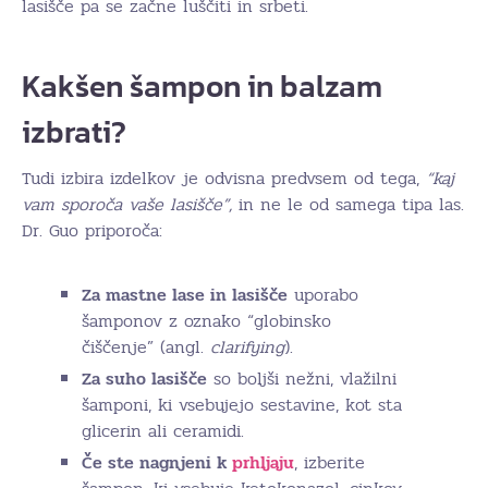
lasišče pa se začne luščiti in srbeti.
Kakšen šampon in balzam
izbrati?
Tudi izbira izdelkov je odvisna predvsem od tega,
“kaj
vam sporoča vaše lasišče”,
in ne le od samega tipa las.
Dr. Guo priporoča:
Za mastne lase in lasišče
uporabo
šamponov z oznako “globinsko
čiščenje” (angl.
clarifying
).
Za suho lasišče
so boljši nežni, vlažilni
šamponi, ki vsebujejo sestavine, kot sta
glicerin ali ceramidi.
Če ste nagnjeni k
prhljaju
, izberite