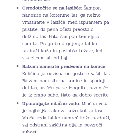
Osredotočite se na lasišče:
Šampon
nanesite na korenine las, ga nežno
vmasirajte v lasišče, med izpiranjem pa
pustite, da pena očisti preostalo
dolžino las. Nato šampon temeljito
sperite. Pregrobo drgnjenje lahko
razdraži kožo in poslabša težave, kot
sta ekcem ali prhljaj.
Balzam nanesite predvsem na konice:
Količina je odvisna od gostote vaših las.
Balzam nanesite na konice in spodnji
del las, lasišču pa se izognite, razen če
je izjemno suho. Nato ga dobro sperite.
Uporabljajte mlačno vodo:
Mlačna voda
je najboljša tako za kožo kot za lase.
Vroča voda lahko namreč kožo razdraži,
saj odstrani zaščitna olja in povzroči
suhost.