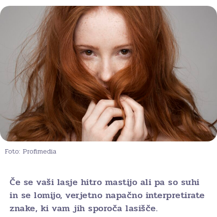
Foto: Profimedia
Če se vaši lasje hitro mastijo ali pa so suhi
in se lomijo, verjetno napačno interpretirate
znake, ki vam jih sporoča lasišče.