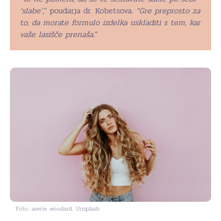
‘slabe’
,” poudarja dr. Kobetsova
. “Gre preprosto za
to, da morate formulo izdelka uskladiti s tem, kar
vaše lasišče prenaša.
“
Foto: averie woodard, Unsplash