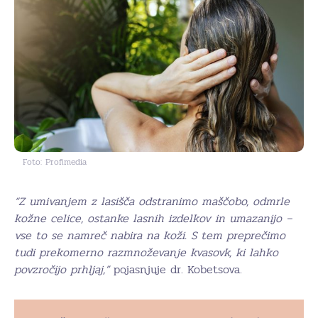
Foto: Profimedia
“Z umivanjem z lasišča odstranimo maščobo, odmrle
kožne celice, ostanke lasnih izdelkov in umazanijo –
vse to se namreč nabira na koži. S tem preprečimo
tudi prekomerno razmnoževanje kvasovk, ki lahko
povzročijo prhljaj,”
pojasnjuje dr. Kobetsova.