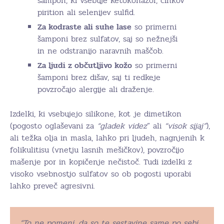
šampon, ki vsebuje ketokonazol, cinkov
pirition ali selenijev sulfid.
Za kodraste ali suhe lase
so primerni
šamponi brez sulfatov, saj so nežnejši
in ne odstranijo naravnih maščob.
Za ljudi z občutljivo kožo
so primerni
šamponi brez dišav, saj ti redkeje
povzročajo alergije ali draženje.
Izdelki, ki vsebujejo silikone, kot je dimetikon
(pogosto oglaševani za
“gladek videz
” ali
“visok sijaj”
),
ali težka olja in masla, lahko pri ljudeh, nagnjenih k
folikulitisu (vnetju lasnih mešičkov), povzročijo
mašenje por in kopičenje nečistoč. Tudi izdelki z
visoko vsebnostjo sulfatov so ob pogosti uporabi
lahko preveč agresivni.
“To ne pomeni, da so te sestavine same po sebi