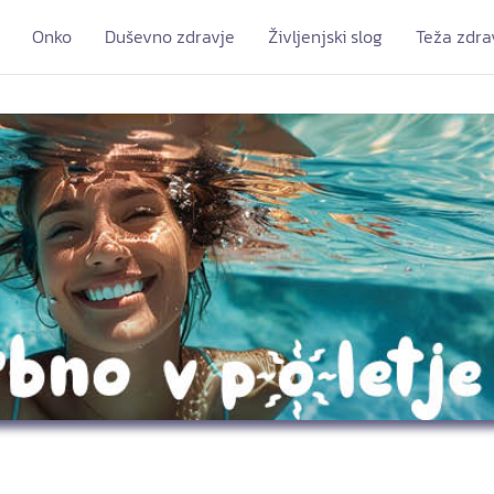
Onko
Duševno zdravje
Življenjski slog
Teža zdra