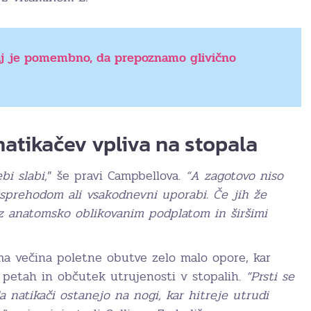
j je pomembno, da prepoznamo glivično
atikačev vpliva na stopala
bi slabi,
” še pravi Campbellova.
“A zagotovo niso
sprehodom ali vsakodnevni uporabi. Če jih že
 z anatomsko oblikovanim podplatom in širšimi
ima večina poletne obutve zelo malo opore, kar
 petah in občutek utrujenosti v stopalih.
“Prsti se
a natikači ostanejo na nogi, kar hitreje utrudi