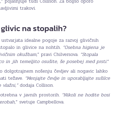
,
” pojasnjuje tudi Collison. Za boljšo oporo
vljivimi trakovi.
glivic na stopalih?
 ustvarjata idealne pogoje za razvoj glivičnih
stopalo in glivice na nohtih.
“Osebna higiena je
livičnim okužbam,
” pravi Chilversova.
“Stopala
o in jih temeljito osušite, še posebej med prsti.
“
o dolgotrajnem nošenju čevljev ali nogavic lahko
ati težave.
“Menjajte čevlje in uporabljajte sušilce
 vlažni,”
dodaja Collison.
otrebna v javnih prostorih.
“Nikoli ne hodite bosi
erobah,
” svetuje Campbellova.