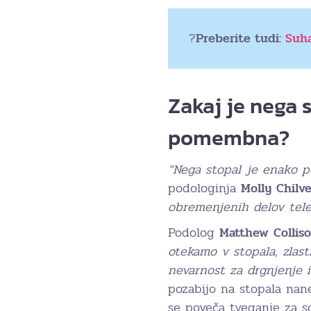
?
Preberite tudi:
Suha
Zakaj je nega 
pomembna?
“Nega stopal je enako p
podologinja
Molly
Chilve
obremenjenih delov tele
Podolog
Matthew
Collis
otekamo v stopala, zlas
nevarnost za drgnjenje 
pozabijo na stopala nane
se poveča tveganje za s