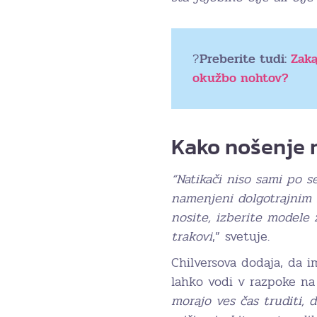
?
Preberite tudi:
Zaka
okužbo nohtov?
Kako nošenje n
“Natikači niso sami po se
namenjeni dolgotrajnim 
nosite, izberite modele
trakovi
,” svetuje.
Chilversova dodaja, da 
lahko vodi v razpoke na
morajo ves čas truditi, d