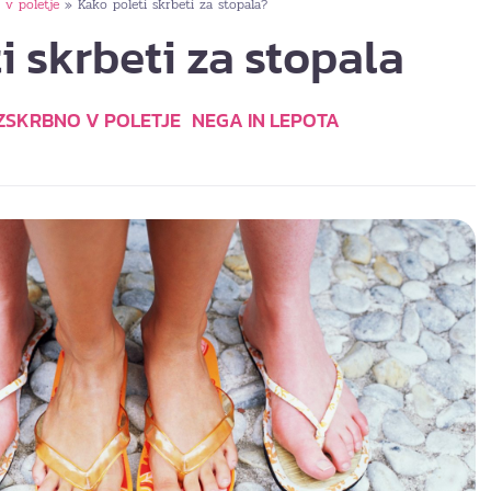
 v poletje
Kako poleti skrbeti za stopala?
»
i skrbeti za stopala
ZSKRBNO V POLETJE
NEGA IN LEPOTA