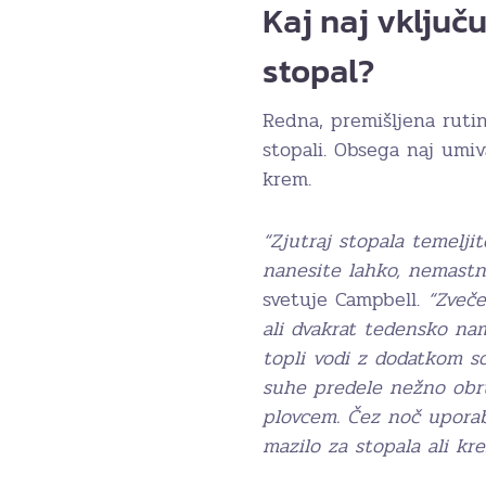
Kaj naj vključ
stopal?
Redna, premišljena ruti
stopali. Obsega naj umiva
krem.
“Zjutraj stopala temeljit
nanesite lahko, nemast
svetuje Campbell.
“Zveče
ali dvakrat tedensko na
topli vodi z dodatkom so
suhe predele nežno obr
plovcem. Čez noč upora
mazilo za stopala ali kr