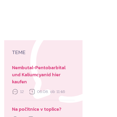
TEME
Nembutal-Pentobarbital
und Kaliumcyanid hier
kaufen
12
06.08. ob 11:46
Na počitnice v toplice?