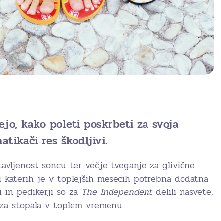
ejo, kako poleti poskrbeti za svoja
natikači res škodljivi.
tavljenost soncu ter večje tveganje za glivične
di katerih je v toplejših mesecih potrebna dodatna
i in pedikerji so za
The Independent
delili nasvete,
 za stopala v toplem vremenu.