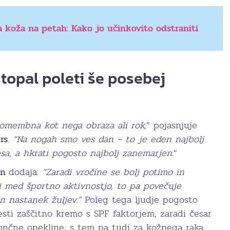
 koža na petah: Kako jo učinkovito odstraniti
stopal poleti še posebej
omembna kot nega obraza ali rok,
” pojasnjuje
rs
.
“Na nogah smo ves dan – to je eden najbolj
sa, a hkrati pogosto najbolj zanemarjen.
“
on
dodaja:
“Zaradi vročine se bolj potimo in
ti med športno aktivnostjo, to pa povečuje
in nastanek žuljev.”
Poleg tega ljudje pogosto
sti zaščitno kremo s SPF faktorjem, zaradi česar
ončne opekline, s tem pa tudi za kožnega raka.