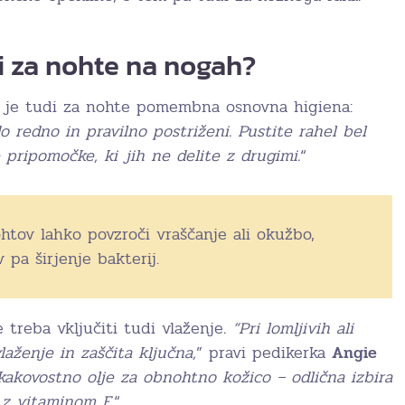
i za nohte na nogah?
a je tudi za nohte pomembna osnovna higiena:
 redno in pravilno postriženi. Pustite rahel bel
e pripomočke, ki jih ne delite z drugimi.
“
htov lahko povzroči vraščanje ali okužbo,
pa širjenje bakterij.
treba vključiti tudi vlaženje
. “Pri lomljivih ali
laženje in zaščita ključna,
” pravi pedikerka
Angie
kakovostno olje za obnohtno kožico – odlična izbira
e z vitaminom E.
“