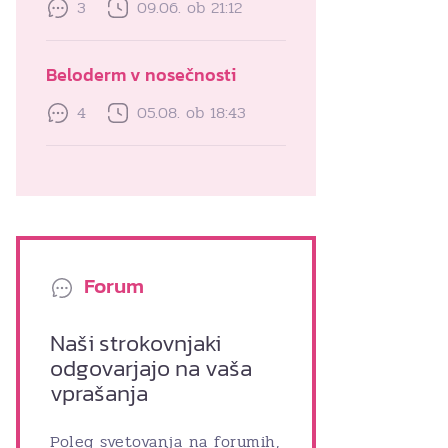
3
09.06. ob 21:12
Beloderm v nosečnosti
4
05.08. ob 18:43
Forum
Naši strokovnjaki
odgovarjajo na vaša
vprašanja
Poleg svetovanja na forumih,