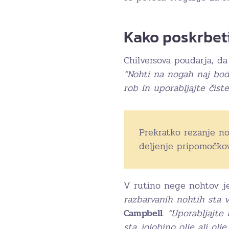
Kako poskrbet
Chilversova poudarja, d
“Nohti na nogah naj bodo
rob in uporabljajte čist
Prekratko rezanje no
deljenje pripomočkov 
V rutino nege nohtov je 
razbarvanih nohtih sta v
Campbell
.
“Uporabljajte 
sta jojobino olje ali olj