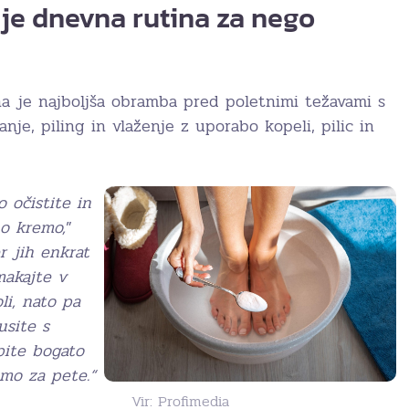
uje dnevna rutina za nego
na je najboljša obramba pred poletnimi težavami s
nje, piling in vlaženje z uporabo kopeli, pilic in
o očistite in
no kremo,
”
r jih enkrat
makajte v
li, nato pa
usite s
bite bogato
emo za pete.“
Vir: Profimedia