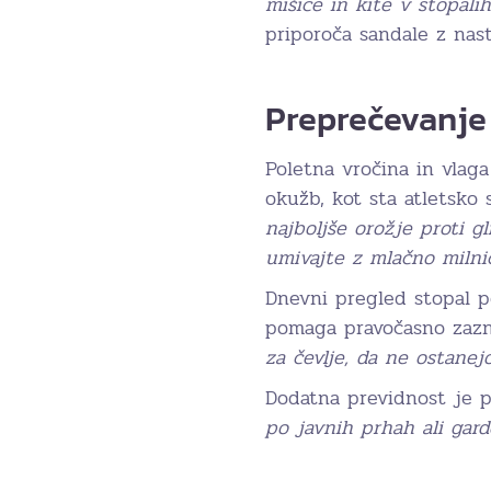
mišice in kite v stopalih
priporoča sandale z nasta
Preprečevanje 
Poletna vročina in vlaga
okužb, kot sta atletsko 
najboljše orožje proti g
umivajte z mlačno milnic
Dnevni pregled stopal p
pomaga pravočasno zazn
za čevlje, da ne ostanejo
Dodatna previdnost je p
po javnih prhah ali gard