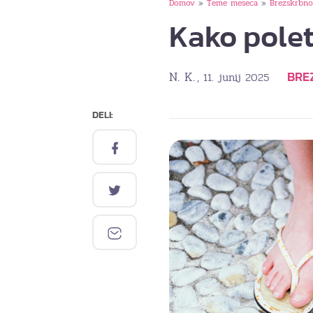
Domov
Teme meseca
Brezskrbno
»
»
Kako polet
N. K.
BRE
, 11. junij 2025
DELI: