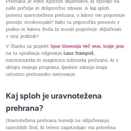
Prehrana je eden ključnih dejavnikov, ki vplivajo na
naše počutje in dolgoročno zdravje. A kaj sploh
pomeni uravnotežena prehrana, o kateri vse pogosteje
govorijo strokovnjaki? Kako ta priporočila prenesti v
prakso in katera živila bi morali pogosteje vključevati
v svoj jedilnik?
V članku za projekt
Spar Slovenija
Več vem, bolje jem
na ta vprašanja odgovarja
Lana Trampuš
,
nutricionistka in magistrica inženirka prehrane, ki v
sklopu svojega programa
Spekter zdravja
izvaja
celostno prehransko svetovanje.
Kaj sploh je uravnotežena
prehrana?
Uravnotežena prehrana temelji na vključevanju
raznolikih živil, ki telesu zagotavljajo vsa potrebna