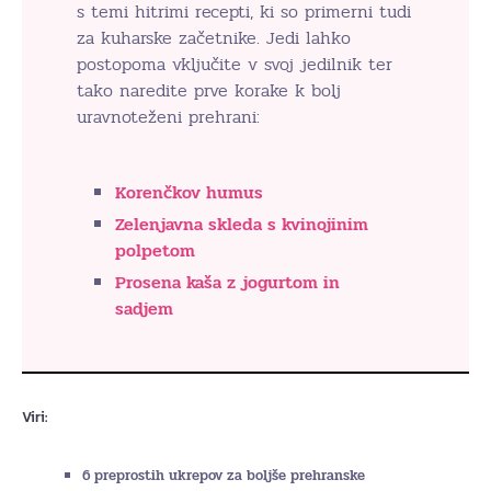
s temi hitrimi recepti, ki so primerni tudi
za kuharske začetnike. Jedi lahko
postopoma vključite v svoj jedilnik ter
tako naredite prve korake k bolj
uravnoteženi prehrani:
Korenčkov humus
Zelenjavna skleda s kvinojinim
polpetom
Prosena kaša z jogurtom in
sadjem
Viri:
6 preprostih ukrepov za boljše prehranske