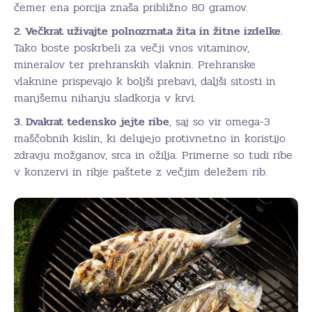
čemer ena porcija znaša približno 80 gramov.
2. Večkrat uživajte polnozrnata žita in žitne izdelke.
Tako boste poskrbeli za večji vnos vitaminov,
mineralov ter prehranskih vlaknin. Prehranske
vlaknine prispevajo k boljši prebavi, daljši sitosti in
manjšemu nihanju sladkorja v krvi.
3. Dvakrat tedensko jejte ribe
, saj so vir omega-3
maščobnih kislin, ki delujejo protivnetno in koristijo
zdravju možganov, srca in ožilja. Primerne so tudi ribe
v konzervi in ribje paštete z večjim deležem rib.