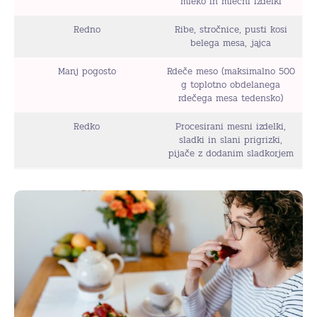
mleko in mlečni izdelki
Redno
Ribe, stročnice, pusti kosi
belega mesa, jajca
Manj pogosto
Rdeče meso (maksimalno 500
g toplotno obdelanega
rdečega mesa tedensko)
Redko
Procesirani mesni izdelki,
sladki in slani prigrizki,
pijače z dodanim sladkorjem