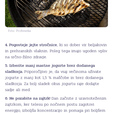
Foto: Profimedia
4. Pogosteje jejte stročnice
, ki so dober vir beljakovin
in prehranskih vlaknin. Poleg tega imajo ugoden vpliv
na srčno-žilno zdravje.
5.
Izberite manj mastne jogurte brez dodanega
sladkorja.
Priporočljivo je, da vsaj večinoma uživate
jogurte z manj kot 1,5 % maščobe in brez dodanega
sladkorja. Za bolj sladek okus jogurtu raje dodajte
sadje ali med.
6. Ne pozabite na zajtrk!
Dan začnite z uravnoteženim
zajtrkom, ker telesu po nočnem postu zagotovi
energijo, izboljša koncentracijo in pomaga pri boljšem