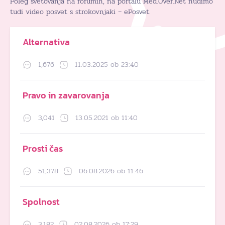
Poleg svetovanja na forumih, na portalu Med.Over.Net nudimo
tudi video posvet s strokovnjaki – ePosvet.
Alternativa
1,676
11.03.2025 ob 23:40
Pravo in zavarovanja
3,041
13.05.2021 ob 11:40
Prosti čas
51,378
06.08.2026 ob 11:46
Spolnost
3,182
02.08.2026 ob 17:29