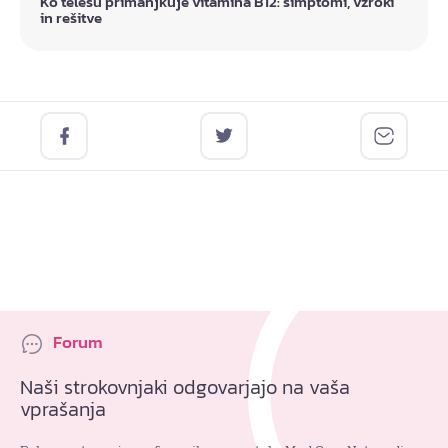
Ko telesu primanjkuje vitamina B12: simptomi, vzroki
in rešitve
Forum
Naši strokovnjaki odgovarjajo na vaša
vprašanja