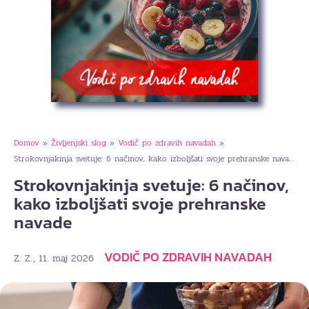
Domov
Življenjski slog
Vodič po zdravih navadah
»
»
»
Strokovnjakinja svetuje: 6 načinov, kako izboljšati svoje prehranske navade
Strokovnjakinja svetuje: 6 načinov,
kako izboljšati svoje prehranske
navade
VODIČ PO ZDRAVIH NAVADAH
, 11. maj 2026
Z. Z.