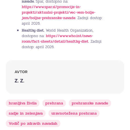
navade.
Spar, dostopno na:
https://www.spar.si/promocije-in-
projekti/aktualni-projekti/vec-vem-bolje-
jem/boljse-prehranske-navade
. Zadnji dostop:
april 2026.
Healthy diet.
World Health Organization,
dostopno na:
https://www.who.int/news-
room/fact-sheets/detail/healthy-diet
. Zadnji
dostop: april 2026.
AVTOR
Z. Z.
hranljiva živila
prehrana
prehranske navade
sadje in zelenjava
uravnotežena prehrana
Vodič po zdravih navadah