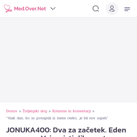
Domov
Življenjski slog
Kolumne in komentarji
»
»
»
“Vsak dan, ko so potegnili iz mene cevko, je bil nov uspeh”
JONUKA400: Dva za začetek. Eden