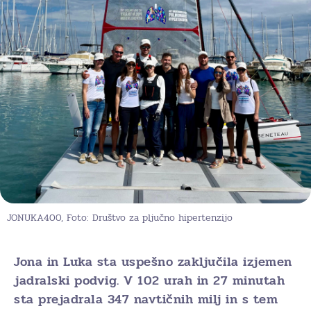
JONUKA400, Foto: Društvo za pljučno hipertenzijo
Jona in Luka sta uspešno zaključila izjemen
jadralski podvig. V 102 urah in 27 minutah
sta prejadrala 347 navtičnih milj in s tem