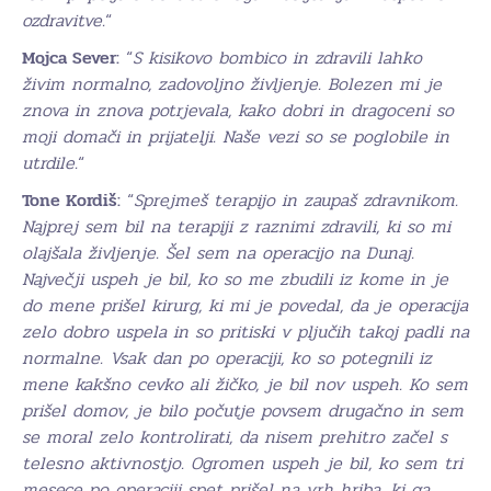
ozdravitve.
“
Mojca Sever:
“
S kisikovo bombico in zdravili lahko
živim normalno, zadovoljno življenje. Bolezen mi je
znova in znova potrjevala, kako dobri in dragoceni so
moji domači in prijatelji. Naše vezi so se poglobile in
utrdile.
“
Tone Kordiš:
“
Sprejmeš terapijo in zaupaš zdravnikom.
Najprej sem bil na terapiji z raznimi zdravili, ki so mi
olajšala življenje. Šel sem na operacijo na Dunaj.
Največji uspeh je bil, ko so me zbudili iz kome in je
do mene prišel kirurg, ki mi je povedal, da je operacija
zelo dobro uspela in so pritiski v pljučih takoj padli na
normalne. Vsak dan po operaciji, ko so potegnili iz
mene kakšno cevko ali žičko, je bil nov uspeh. Ko sem
prišel domov, je bilo počutje povsem drugačno in sem
se moral zelo kontrolirati, da nisem prehitro začel s
telesno aktivnostjo. Ogromen uspeh je bil, ko sem tri
mesece po operaciji spet prišel na vrh hriba, ki ga