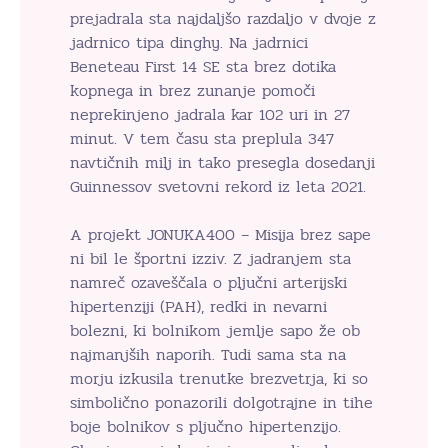
prejadrala sta najdaljšo razdaljo v dvoje z
jadrnico tipa dinghy. Na jadrnici
Beneteau First 14 SE sta brez dotika
kopnega in brez zunanje pomoči
neprekinjeno jadrala kar 102 uri in 27
minut. V tem času sta preplula 347
navtičnih milj in tako presegla dosedanji
Guinnessov svetovni rekord iz leta 2021.
A projekt JONUKA400 – Misija brez sape
ni bil le športni izziv. Z jadranjem sta
namreč ozaveščala o pljučni arterijski
hipertenziji (PAH), redki in nevarni
bolezni, ki bolnikom jemlje sapo že ob
najmanjših naporih. Tudi sama sta na
morju izkusila trenutke brezvetrja, ki so
simbolično ponazorili dolgotrajne in tihe
boje bolnikov s pljučno hipertenzijo.