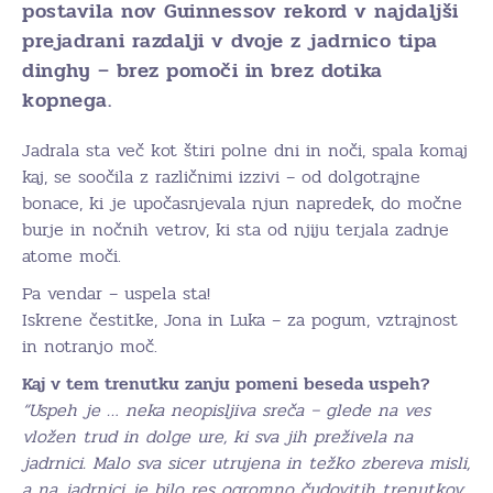
postavila nov Guinnessov rekord v najdaljši
prejadrani razdalji v dvoje z jadrnico tipa
dinghy – brez pomoči in brez dotika
kopnega.
Jadrala sta več kot štiri polne dni in noči, spala komaj
kaj, se soočila z različnimi izzivi – od dolgotrajne
bonace, ki je upočasnjevala njun napredek, do močne
burje in nočnih vetrov, ki sta od njiju terjala zadnje
atome moči.
Pa vendar – uspela sta!
Iskrene čestitke, Jona in Luka – za pogum, vztrajnost
in notranjo moč.
Kaj v tem trenutku zanju pomeni beseda uspeh?
“Uspeh je … neka neopisljiva sreča – glede na ves
vložen trud in dolge ure, ki sva jih preživela na
jadrnici. Malo sva sicer utrujena in težko zbereva misli,
a na jadrnici je bilo res ogromno čudovitih trenutkov.