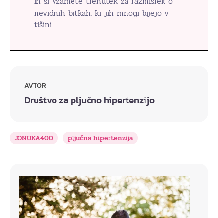
in si vzamete trenutek za razmislek o
nevidnih bitkah, ki jih mnogi bijejo v
tišini.
AVTOR
Društvo za pljučno hipertenzijo
JONUKA400
pljučna hipertenzija