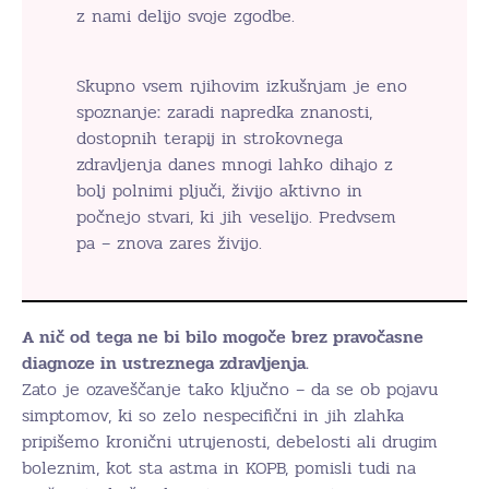
z nami delijo svoje zgodbe.
Skupno vsem njihovim izkušnjam je eno
spoznanje
:
zaradi napredka znanosti,
dostopnih terapij in strokovnega
zdravljenja danes mnogi lahko dihajo z
bolj polnimi pljuči, živijo aktivno in
počnejo stvari, ki jih veselijo. Predvsem
pa – znova zares živijo.
A nič od tega ne bi bilo mogoče brez pravočasne
diagnoze in ustreznega zdravljenja.
Zato je ozaveščanje tako ključno – da se ob pojavu
simptomov, ki so zelo nespecifični in jih zlahka
pripišemo kronični utrujenosti, debelosti ali drugim
boleznim, kot sta astma in KOPB, pomisli tudi na