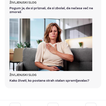
ŽIVLJENJSKI SLOG
Pogum je, da si priznaš, da si zbolel, da nečesa več ne
zmoreš
ŽIVLJENJSKI SLOG
Kako živeti, ko postane strah stalen spremljevalec?