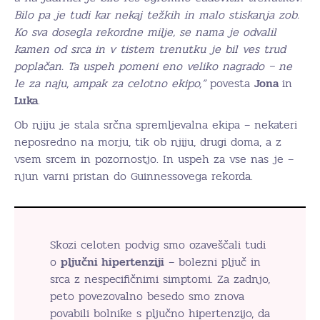
Bilo pa je tudi kar nekaj težkih in malo stiskanja zob.
Ko sva dosegla rekordne milje, se nama je odvalil
kamen od srca in v tistem trenutku je bil ves trud
poplačan. Ta uspeh pomeni eno veliko nagrado – ne
le za naju, ampak za celotno ekipo,”
povesta
Jona
in
Luka
.
Ob njiju je stala srčna spremljevalna ekipa – nekateri
neposredno na morju, tik ob njiju, drugi doma, a z
vsem srcem in pozornostjo. In uspeh za vse nas je –
njun varni pristan do Guinnessovega rekorda.
Skozi celoten podvig smo ozaveščali tudi
o
pljučni hipertenziji
– bolezni pljuč in
srca z nespecifičnimi simptomi. Za zadnjo,
peto povezovalno besedo smo znova
povabili bolnike s pljučno hipertenzijo, da