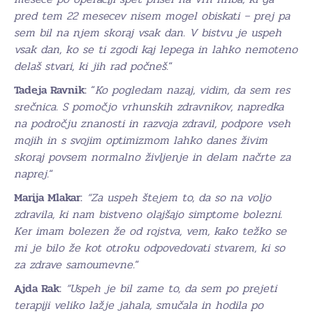
pred tem 22 mesecev nisem mogel obiskati – prej pa
sem bil na njem skoraj vsak dan. V bistvu je uspeh
vsak dan, ko se ti zgodi kaj lepega in lahko nemoteno
delaš stvari, ki jih rad počneš.
“
Tadeja Ravnik:
“
Ko pogledam nazaj, vidim, da sem res
srečnica. S pomočjo vrhunskih zdravnikov, napredka
na področju znanosti in razvoja zdravil, podpore vseh
mojih in s svojim optimizmom lahko danes živim
skoraj povsem normalno življenje in delam načrte za
naprej.
“
Marija Mlakar:
“Za uspeh štejem to, da so na voljo
zdravila, ki nam bistveno olajšajo simptome bolezni.
Ker imam bolezen že od rojstva, vem, kako težko se
mi je bilo že kot otroku odpovedovati stvarem, ki so
za zdrave samoumevne.
“
Ajda Rak:
“Uspeh je bil zame to, da sem po prejeti
terapiji veliko lažje jahala, smučala in hodila po