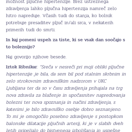
možnost pljučne hipertenzije. Brez ustreznega
zdravljenja lahko pljučna hipertenzija namreč zelo
hitro napreduje. Včasih tudi do stanja, ko bolnik
potrebuje presaditev pljuč in/ali srca, v nekaterih
primerih tudi do smrti.
In kaj pomeni uspeh za tiste, ki se vsak dan soočajo s
to boleznijo?
Naj govorijo njihove besede.
Iztok Ribnikar
:
“Sreča v nesreči pri moji obliki pljučne
hipertenzije je bila, da sem bil pod stalnim skrbnim in
zelo strokovnim zdravniškim nadzorom v UKC
Ljubljana ter da so v času zdravljenja prihajala na trg
nova zdravila za blaženje in upočasnitev napredovanja
bolezni ter nova spoznanja in načini zdravljenja, s
katerimi je bilo zdravniško osebje dobro seznanjeno.
To mi je omogočilo posebno zdravljenje s postopkom
balonske dilatacije pljučnih arterij, ki je v slabih dveh
letih pripeljalo do bistvenega izboljšanja in uspešne