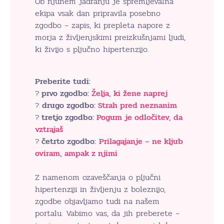
Ob njunem jadranju je spremljevalna
ekipa vsak dan pripravila posebno
zgodbo – zapis, ki prepleta napore z
morja z življenjskimi preizkušnjami ljudi,
ki živijo s pljučno hipertenzijo.
Preberite tudi:
?
prvo zgodbo:
Želja, ki žene naprej
?
drugo zgodbo:
Strah pred neznanim
?
tretjo zgodbo:
Pogum je odločitev, da
vztrajaš
?
četrto zgodbo:
Prilagajanje – ne kljub
oviram, ampak z njimi
Z namenom ozaveščanja o pljučni
hipertenziji in življenju z boleznijo,
zgodbe objavljamo tudi na našem
portalu. Vabimo vas, da jih preberete –