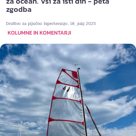
za ocean. Vsi za isti dih - peta
zgodba
, 18. julij 2025
Društvo za pljučno hipertenzijo
KOLUMNE IN KOMENTARJI