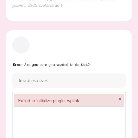
posvet:
eSOS svetovanje
I
Error
: Are you sure you wanted to do that?
×
Failed to initialize plugin: wplink
Failed to initialize plugin: wplink