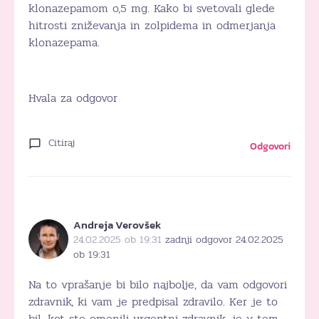
klonazepamom o,5 mg. Kako bi svetovali glede
hitrosti zniževanja in zolpidema in odmerjanja
klonazepama.
Hvala za odgovor
Citiraj
Odgovori
Andreja Verovšek
24.02.2025 ob 19:31
zadnji odgovor 24.02.2025
ob 19:31
Na to vprašanje bi bilo najbolje, da vam odgovori
zdravnik, ki vam je predpisal zdravilo. Ker je to
bil, kot ste omenili urgentni zdravnik, je v tem