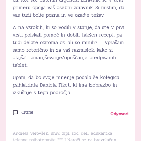
primeru opcija vaš osebni zdravnik. Si mislim, da
vas tudi bolje pozna in ve ozadje težav.
A na vzrokih, ki so vodili v stanje, da ste v prvi
vrsti poiskali pomoč in dobili takšen recept, pa
tudi delate oziroma oz. ali so minili? … Vprašam
samo retorično in za vaš razmislek, kako si
olajšati zmanjševanje/opuščanje predpisanih
tablet.
Upam, da bo svoje mnenje podala še kolegica
psihiatrinja Daniela Fiket, ki ima izobrazbo in
izkušnje s tega področja.
Citiraj
Odgovori
Andreja Verovšek, univ. dipl. soc. del., edukantka
telesne psihoterapije *** I Naroči se na brezplačen