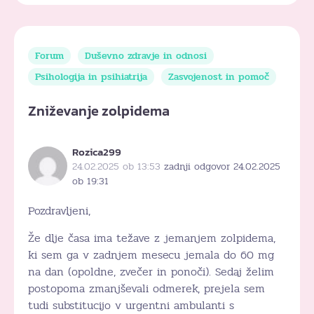
Forum
Duševno zdravje in odnosi
Psihologija in psihiatrija
Zasvojenost in pomoč
Zniževanje zolpidema
Rozica299
24.02.2025 ob 13:53
zadnji odgovor 24.02.2025
ob 19:31
Pozdravljeni,
Že dlje časa ima težave z jemanjem zolpidema,
ki sem ga v zadnjem mesecu jemala do 60 mg
na dan (opoldne, zvečer in ponoči). Sedaj želim
postopoma zmanjševali odmerek, prejela sem
tudi substitucijo v urgentni ambulanti s