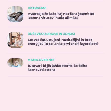
AKTUALNO
Avstralija že kaže, kaj nas čaka jeseni: Bo
‘sezona virusov’ huda ali mila?
DUŠEVNO ZDRAVJE IN ODNOSI
Ste ves čas utrujeni, razdražljivi in brez
energije? To so lahko prvi znaki izgorelosti
MAMA.OVER.NET
10 stvari, ki jih lahko storite, ko želite
kaznovati otroka