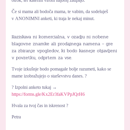
otrok, ter
katerim virom najbolj zaupajo.
Če si mama ali bodoča mama, te vabim, da sodeluješ
v
ANONIMNI anketi, ki traja le nekaj minut.
Raziskava ni komercialna, v ozadju ni nobene
blagovne znamke ali prodajnega namena – gre
za zbiranje vpogledov, ki bodo kasneje objavljeni
v povzetku, odprtem za vse.
Tvoje izkušnje bodo pomagale bolje razumeti,
kako se
mame izobražujejo o starševstvu danes. ?
? Izpolni anketo tukaj →
https://forms.gle/Kx2Er3faKVPpJQrH6
Hvala za tvoj čas in iskrenost ?
Petra