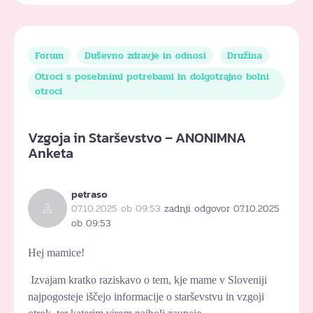
Forum
Duševno zdravje in odnosi
Družina
Otroci s posebnimi potrebami in dolgotrajno bolni
otroci
Vzgoja in Starševstvo – ANONIMNA
Anketa
petraso
07.10.2025 ob 09:53
zadnji odgovor 07.10.2025
ob 09:53
Hej mamice!
Izvajam kratko raziskavo o tem,
kje mame v Sloveniji
najpogosteje iščejo informacije o starševstvu in vzgoji