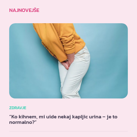
NAJNOVEJŠE
ZDRAVJE
“Ko kihnem, mi uide nekaj kapljic urina – je to
normalno?”