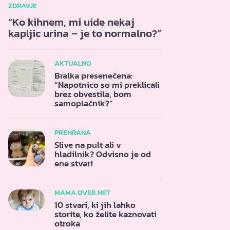
ZDRAVJE
“Ko kihnem, mi uide nekaj
kapljic urina – je to normalno?”
AKTUALNO
Bralka presenečena:
“Napotnico so mi preklicali
brez obvestila, bom
samoplačnik?”
PREHRANA
Slive na pult ali v
hladilnik? Odvisno je od
ene stvari
MAMA.OVER.NET
10 stvari, ki jih lahko
storite, ko želite kaznovati
otroka