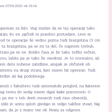
vor 07.09.2010 ob 16:14
eriran za kilo. Vsaj mislim da se tej operaciji tako
acijo, ko en jajčnik ni pravilno postavljen. Levo in
 od te operacije še vedno pozna tudi brazgotina (3 cm
je ta brazgotina, pa se mi ta del, če napnem trebuh,
trani pa se ne. Koliko časa je že tako, težko rečem,
no, lahko pa je tako že vseskozi. Je to normalno, ali
tem delu nobene zatrdline, ampak je občutek ob
stemu na drugi strani, kjer nisem bil operiran. Tudi
dlin ali kaj podobnega.
li s fakulteto tudi sistematski pregled, na katerem
saj temu do sedaj nisem dajal kake pozornosti. O
h pa me v teh dveh mesecih tudi niso obvestili,
sliki in urinu sploh gledajo in vidijo takšne stvari. Naj
pam, da je z mano vse ok. Hvala za odgovor.