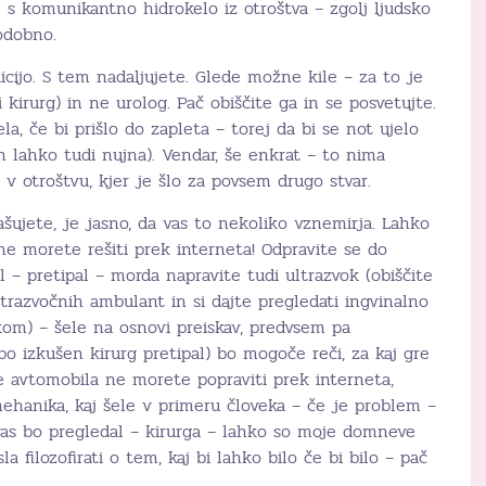
 s komunikantno hidrokelo iz otroštva – zgolj ljudsko
odobno.
icijo. S tem nadaljujete. Glede možne kile – za to je
 kirurg) in ne urolog. Pač obiščite ga in se posvetujte.
ela, če bi prišlo do zapleta – torej da bi se not ujelo
n lahko tudi nujna). Vendar, še enkrat – to nima
v otroštvu, kjer je šlo za povsem drugo stvar.
ašujete, je jasno, da vas to nekoliko vznemirja. Lahko
 ne morete rešiti prek interneta! Odpravite se do
l – pretipal – morda napravite tudi ultrazvok (obiščite
ltrazvočnih ambulant in si dajte pregledati ingvinalno
kom) – šele na osnovi preiskav, predvsem pa
bo izkušen kirurg pretipal) bo mogoče reči, za kaj gre
e avtomobila ne morete popraviti prek interneta,
anika, kaj šele v primeru človeka – če je problem –
vas bo pregledal – kirurga – lahko so moje domneve
filozofirati o tem, kaj bi lahko bilo če bi bilo – pač