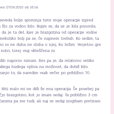
vor 07.09.2010 ob 16:14
 seveda bolje spominja tiste moje operacije izpred
i šlo za vodno kilo. Bojim se, da se je kila ponovila.
, da je ta del, kjer je brazgotina od operacije vodne
 nekoliko bolj pa se, če napnem trebuh. Ko sedim, ta
ko ni ne duha ne sluha o njej, ko ležim. Verjetno gre
notri, torej vsaj vkleščena ni.
dih naporov nimam. Res pa je, da relativno veliko
akega hudega vpliva na možnost, da dobiš kilo.
zanjo to, da naredim vsak večer po približno 70
? Niti malo mi ne diši še ena operacija. Še posebej pa
ečjo brazgotino, kot jo imam sedaj. Ta približno 3 cm
Zanima pa me tudi, ali naj se sedaj izogibam pretirani