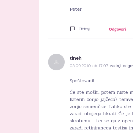
Peter
Citiraj
Odgovori
tineh
03.09.2010 ob 17:07
zadnji odgo
Spoštovani!
Če ste moški, potem niste mog
katerih zorijo jajčeca), temv
zorijo semenčice. Lahko ste bi
zaradi obojega hkrati. Če je 
skrotumu – ter so ga z operac
zaradi retiniranega testisa i