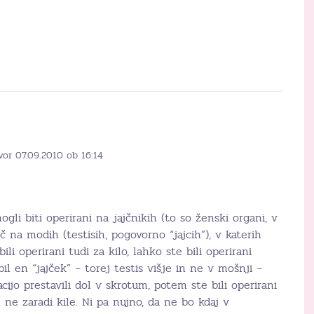
vor 07.09.2010 ob 16:14
li biti operirani na jajčnikih (to so ženski organi, v
eč na modih (testisih, pogovorno “jajcih”), v katerih
li operirani tudi za kilo, lahko ste bili operirani
bil en “jajček” – torej testis višje in ne v mošnji –
ijo prestavili dol v skrotum, potem ste bili operirani
n ne zaradi kile. Ni pa nujno, da ne bo kdaj v