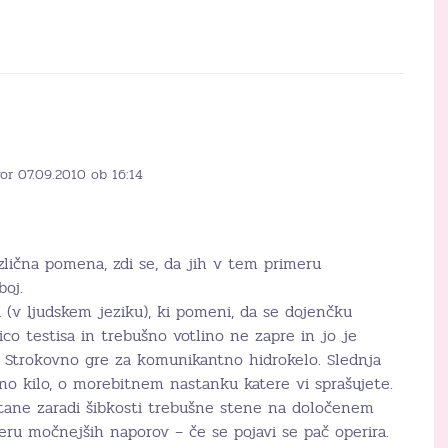
or 07.09.2010 ob 16:14
azlična pomena, zdi se, da jih v tem primeru
oj.
a (v ljudskem jeziku), ki pomeni, da se dojenčku
o testisa in trebušno votlino ne zapre in jo je
o. Strokovno gre za komunikantno hidrokelo. Slednja
o kilo, o morebitnem nastanku katere vi sprašujete.
tane zaradi šibkosti trebušne stene na določenem
eru močnejših naporov – če se pojavi se pač operira.