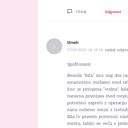
Citiraj
Odgovori
tineh
07.09.2010 ob 16:14
zadnji odgov
Spoštovani!
Beseda “kila” ima vsaj dva r
neustrezno mešamo med seb
Eno je prirojena “vodna” kil
naravna povezava med ovojnic
potrebno zapreti z operacij
nima nobene zveze s trebušn
Kila (v pravem pomenu), nas
mestu, lahko se veča v prim