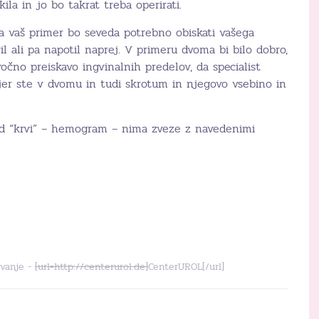
ila in jo bo takrat treba operirati.
a vaš primer bo seveda potrebno obiskati vašega
ril ali pa napotil naprej. V primeru dvoma bi bilo dobro,
očno preiskavo ingvinalnih predelov, da specialist
 kjer ste v dvomu in tudi skrotum in njegovo vsebino in
led “krvi” – hemogram – nima zveze z navedenimi
ovanje -
[url=http://centerurol.de]
CenterUROL[/url]