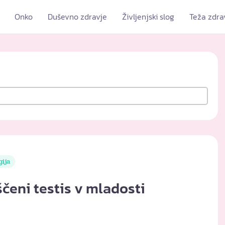
Onko
Duševno zdravje
Življenjski slog
Teža zdra
gija
ščeni testis v mladosti