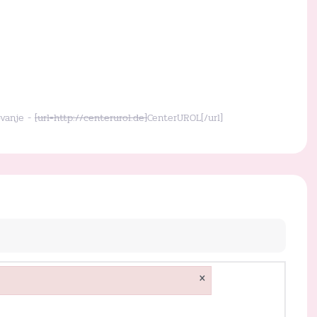
ovanje -
[url=http://centerurol.de]
CenterUROL[/url]
×