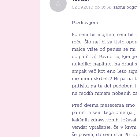
02.09.2010 ob 16:58
zadnji odgo
Pozdravljeni.
Ko sem bil majhen, sem bil op
reče. Šlo naj bi za tisto oper
malce višje od penisa se mi
dolga črta). Ravno tu, kjer 
nekoliko napihne, na drugi s
ampak več kot eno leto sigur
me mora skrbeti? Ni pa na 
pritisku na ta del podoben ti
na modih nimam nobenih zatr
Pred dvema mesecema smo ime
pa niti nisem tega omenjal, 
kakšnih zdravstvenih težava
vendar vprašanje, če v krvni 
še povem, da sem star 26. U