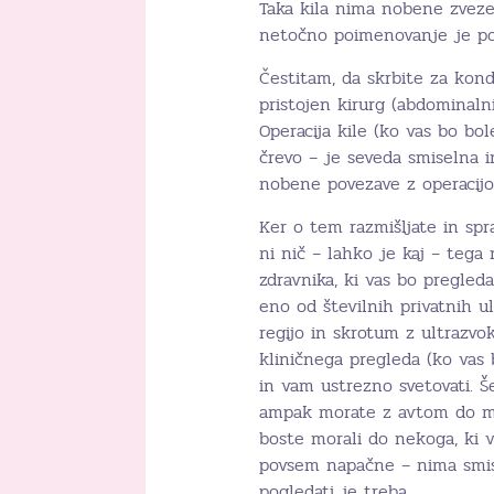
Taka kila nima nobene zveze
netočno poimenovanje je p
Čestitam, da skrbite za kond
pristojen kirurg (abdominalni
Operacija kile (ko vas bo bol
črevo – je seveda smiselna i
nobene povezave z operacijo 
Ker o tem razmišljate in spr
ni nič – lahko je kaj – tega
zdravnika, ki vas bo pregleda
eno od številnih privatnih u
regijo in skrotum z ultrazvo
kliničnega pregleda (ko vas 
in vam ustrezno svetovati. Š
ampak morate z avtom do meh
boste morali do nekoga, ki 
povsem napačne – nima smisla 
pogledati je treba.