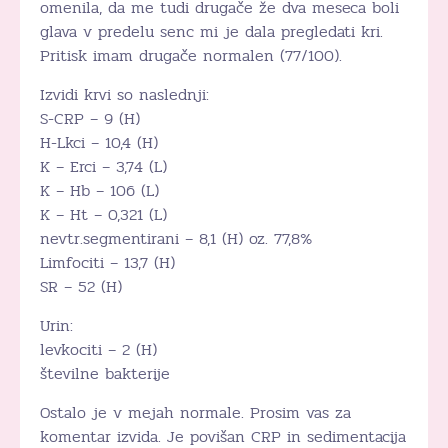
omenila, da me tudi drugače že dva meseca boli
glava v predelu senc mi je dala pregledati kri.
Pritisk imam drugače normalen (77/100).
Izvidi krvi so naslednji:
S-CRP – 9 (H)
H-Lkci – 10,4 (H)
K – Erci – 3,74 (L)
K – Hb – 106 (L)
K – Ht – 0,321 (L)
nevtr.segmentirani – 8,1 (H) oz. 77,8%
Limfociti – 13,7 (H)
SR – 52 (H)
Urin:
levkociti – 2 (H)
številne bakterije
Ostalo je v mejah normale. Prosim vas za
komentar izvida. Je povišan CRP in sedimentacija