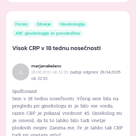
Forum
Zdravje
Ginekologija
ABC ginekologije in porodništva
Visok CRP v 18 tednu nosečnosti
marjanakelenc
16.06.2011 ob 11:35
zadnji odgovor 28.04.2026
ob 22:35
Spoštovani!
Sem v 18 tednu nosečnosti. Včeraj sem bila na
pregledu pri ginekologu in je bilo vse vredu,
razen CRP je pokazal vrednost 45. Ginekolog mi
je omenil, da bi to lahko bilo tudi vnetje
plodovih ovojev. Zanima me, če je lahko tak CRP
tudi pri vnetem grlu?