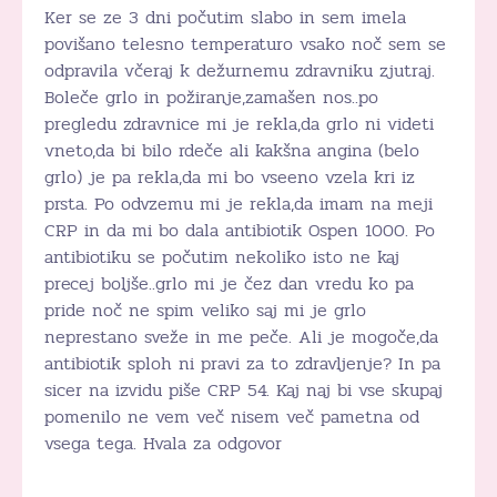
Ker se ze 3 dni počutim slabo in sem imela
povišano telesno temperaturo vsako noč sem se
odpravila včeraj k dežurnemu zdravniku zjutraj.
Boleče grlo in požiranje,zamašen nos..po
pregledu zdravnice mi je rekla,da grlo ni videti
vneto,da bi bilo rdeče ali kakšna angina (belo
grlo) je pa rekla,da mi bo vseeno vzela kri iz
prsta. Po odvzemu mi je rekla,da imam na meji
CRP in da mi bo dala antibiotik Ospen 1000. Po
antibiotiku se počutim nekoliko isto ne kaj
precej boljše..grlo mi je čez dan vredu ko pa
pride noč ne spim veliko saj mi je grlo
neprestano sveže in me peče. Ali je mogoče,da
antibiotik sploh ni pravi za to zdravljenje? In pa
sicer na izvidu piše CRP 54. Kaj naj bi vse skupaj
pomenilo ne vem več nisem več pametna od
vsega tega. Hvala za odgovor