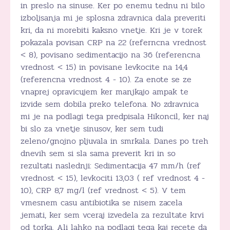
in preslo na sinuse. Ker po enemu tednu ni bilo
izboljsanja mi je splosna zdravnica dala preveriti
kri, da ni morebiti kaksno vnetje. Kri je v torek
pokazala povisan CRP na 22 (referncna vrednost
< 8), povisano sedimentacijo na 36 (referencna
vrednost < 15) in povisane levkocite na 14,4
(referencna vrednost 4 - 10). Za enote se ze
vnaprej opravicujem ker manjkajo ampak te
izvide sem dobila preko telefona. No zdravnica
mi je na podlagi tega predpisala Hikoncil, ker naj
bi slo za vnetje sinusov, ker sem tudi
zeleno/gnojno pljuvala in smrkala. Danes po treh
dnevih sem si sla sama preverit kri in so
rezultati naslednji: Sedimentacija 47 mm/h (ref
vrednost < 15), levkociti 13,03 ( ref vrednost 4 -
10), CRP 8,7 mg/l (ref vrednost < 5). V tem
vmesnem casu antibiotika se nisem zacela
jemati, ker sem vceraj izvedela za rezultate krvi
od torka. Ali lahko na podlagi tega kaj recete da