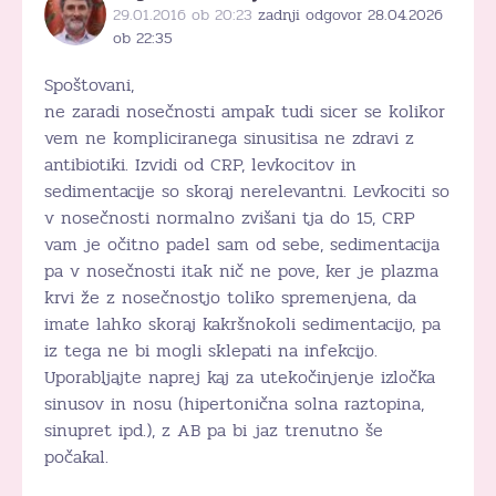
29.01.2016 ob 20:23
zadnji odgovor 28.04.2026
ob 22:35
Spoštovani,
ne zaradi nosečnosti ampak tudi sicer se kolikor
vem ne kompliciranega sinusitisa ne zdravi z
antibiotiki. Izvidi od CRP, levkocitov in
sedimentacije so skoraj nerelevantni. Levkociti so
v nosečnosti normalno zvišani tja do 15, CRP
vam je očitno padel sam od sebe, sedimentacija
pa v nosečnosti itak nič ne pove, ker je plazma
krvi že z nosečnostjo toliko spremenjena, da
imate lahko skoraj kakršnokoli sedimentacijo, pa
iz tega ne bi mogli sklepati na infekcijo.
Uporabljajte naprej kaj za utekočinjenje izločka
sinusov in nosu (hipertonična solna raztopina,
sinupret ipd.), z AB pa bi jaz trenutno še
počakal.