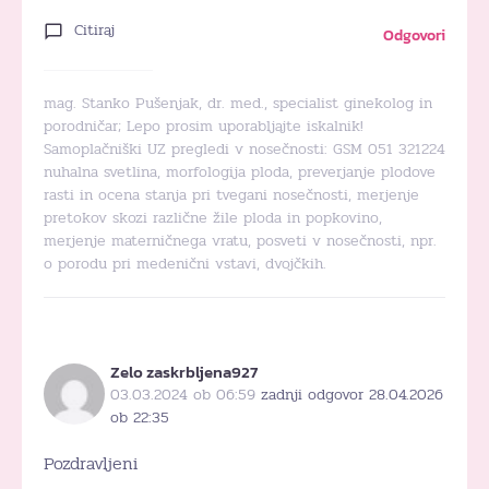
Citiraj
Odgovori
mag. Stanko Pušenjak, dr. med., specialist ginekolog in
porodničar; Lepo prosim uporabljajte iskalnik!
Samoplačniški UZ pregledi v nosečnosti: GSM 051 321224
nuhalna svetlina, morfologija ploda, preverjanje plodove
rasti in ocena stanja pri tvegani nosečnosti, merjenje
pretokov skozi različne žile ploda in popkovino,
merjenje materničnega vratu, posveti v nosečnosti, npr.
o porodu pri medenični vstavi, dvojčkih.
Zelo zaskrbljena927
03.03.2024 ob 06:59
zadnji odgovor 28.04.2026
ob 22:35
Pozdravljeni