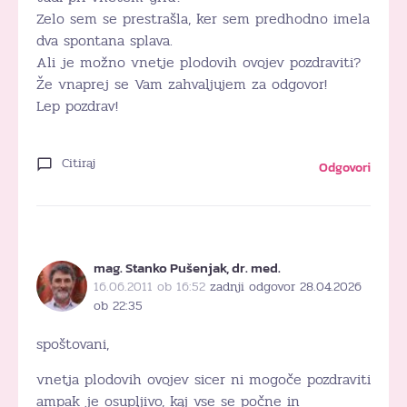
Zelo sem se prestrašla, ker sem predhodno imela
dva spontana splava.
Ali je možno vnetje plodovih ovojev pozdraviti?
Že vnaprej se Vam zahvaljujem za odgovor!
Lep pozdrav!
Citiraj
Odgovori
mag. Stanko Pušenjak, dr. med.
16.06.2011 ob 16:52
zadnji odgovor 28.04.2026
ob 22:35
spoštovani,
vnetja plodovih ovojev sicer ni mogoče pozdraviti
ampak je osupljivo, kaj vse se počne in