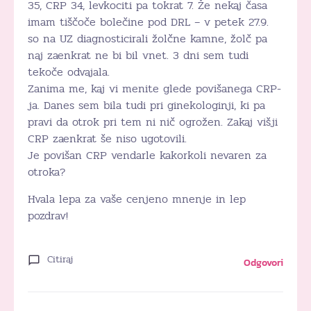
35, CRP 34, levkociti pa tokrat 7. Že nekaj časa
imam tiščoče bolečine pod DRL – v petek 27.9.
so na UZ diagnosticirali žolčne kamne, žolč pa
naj zaenkrat ne bi bil vnet. 3 dni sem tudi
tekoče odvajala.
Zanima me, kaj vi menite glede povišanega CRP-
ja. Danes sem bila tudi pri ginekologinji, ki pa
pravi da otrok pri tem ni nič ogrožen. Zakaj višji
CRP zaenkrat še niso ugotovili.
Je povišan CRP vendarle kakorkoli nevaren za
otroka?
Hvala lepa za vaše cenjeno mnenje in lep
pozdrav!
Citiraj
Odgovori