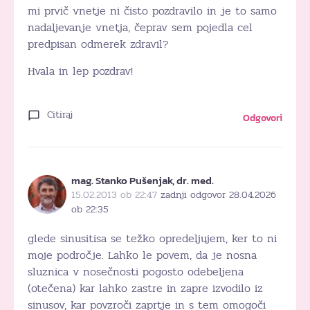
mi prvič vnetje ni čisto pozdravilo in je to samo
nadaljevanje vnetja, čeprav sem pojedla cel
predpisan odmerek zdravil?
Hvala in lep pozdrav!
Citiraj
Odgovori
mag. Stanko Pušenjak, dr. med.
15.02.2013 ob 22:47
zadnji odgovor 28.04.2026
ob 22:35
glede sinusitisa se težko opredeljujem, ker to ni
moje področje. Lahko le povem, da je nosna
sluznica v nosečnosti pogosto odebeljena
(otečena) kar lahko zastre in zapre izvodilo iz
sinusov, kar povzroči zaprtje in s tem omogoči