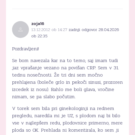
zoja16
13.12.2012 ob 14:27
zadnji odgovor 28.04.2026
ob 22:35
Pozdravljeni!
Se bom navezala kar na to temo, saj imam tudi
jaz vprašanje vezano na povišan CRP. Sem v 31.
tednu nosečnosti. Že tri dni sem močno
prehlajena (boleče grlo in pekoči sinusi, prozoren
izcedek iz nosu). Rahlo me boli glava, vročine
nimam, se pa slabo počutim.
V torek sem bila pri ginekologinji na rednem
pregledu, naredila mi je UZ, s plodom naj bi bilo
vse v najlepšem redu, plodovnice primerno, mere
ploda so OK. Prehlada ni komentirala, ko sem ji