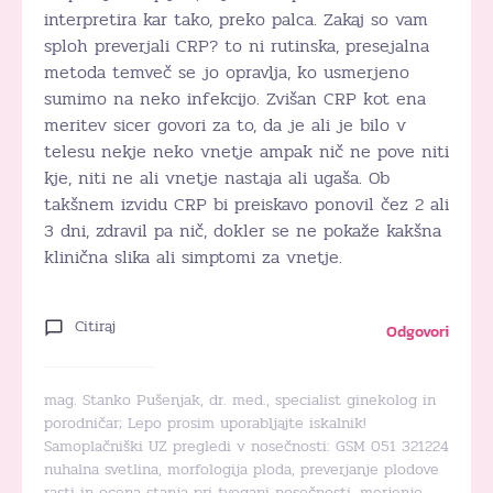
interpretira kar tako, preko palca. Zakaj so vam
sploh preverjali CRP? to ni rutinska, presejalna
metoda temveč se jo opravlja, ko usmerjeno
sumimo na neko infekcijo. Zvišan CRP kot ena
meritev sicer govori za to, da je ali je bilo v
telesu nekje neko vnetje ampak nič ne pove niti
kje, niti ne ali vnetje nastaja ali ugaša. Ob
takšnem izvidu CRP bi preiskavo ponovil čez 2 ali
3 dni, zdravil pa nič, dokler se ne pokaže kakšna
klinična slika ali simptomi za vnetje.
Citiraj
Odgovori
mag. Stanko Pušenjak, dr. med., specialist ginekolog in
porodničar; Lepo prosim uporabljajte iskalnik!
Samoplačniški UZ pregledi v nosečnosti: GSM 051 321224
nuhalna svetlina, morfologija ploda, preverjanje plodove
rasti in ocena stanja pri tvegani nosečnosti, merjenje