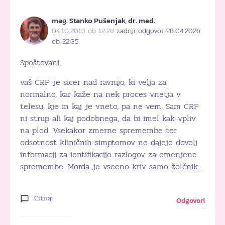
mag. Stanko Pušenjak, dr. med.
04.10.2013 ob 12:28
zadnji odgovor 28.04.2026
ob 22:35
Spoštovani,
vaš CRP je sicer nad ravnijo, ki velja za
normalno, kar kaže na nek proces vnetja v
telesu, kje in kaj je vneto, pa ne vem. Sam CRP
ni strup ali kaj podobnega, da bi imel kak vpliv
na plod. Vsekakor zmerne spremembe ter
odsotnost kliničnih simptomov ne dajejo dovolj
informacij za ientifikacijo razlogov za omenjene
spremembe. Morda je vseeno kriv samo žolčnik…
Citiraj
Odgovori