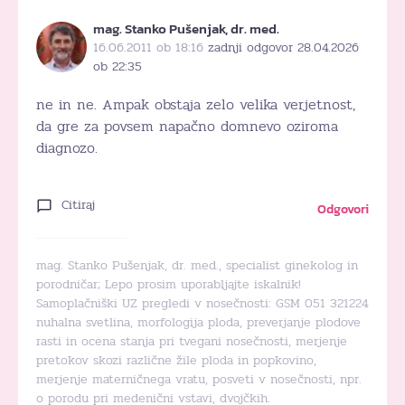
mag. Stanko Pušenjak, dr. med.
16.06.2011 ob 18:16
zadnji odgovor 28.04.2026
ob 22:35
ne in ne. Ampak obstaja zelo velika verjetnost,
da gre za povsem napačno domnevo oziroma
diagnozo.
Citiraj
Odgovori
mag. Stanko Pušenjak, dr. med., specialist ginekolog in
porodničar; Lepo prosim uporabljajte iskalnik!
Samoplačniški UZ pregledi v nosečnosti: GSM 051 321224
nuhalna svetlina, morfologija ploda, preverjanje plodove
rasti in ocena stanja pri tvegani nosečnosti, merjenje
pretokov skozi različne žile ploda in popkovino,
merjenje materničnega vratu, posveti v nosečnosti, npr.
o porodu pri medenični vstavi, dvojčkih.