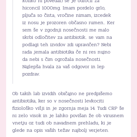
koliko ni povedal) se je odločil za
hiconcil 1000mg. Imam pordelo grlo,
pljuča so čista, vročine nimam, izcedek
iz nosu je prozoren občasno rumen.. Ker
sem še v zgodnji nosečnosti me malo
skrbi odločitev za antibiotik.. se vam na
podlagi teh izvidov zdi upravičen? Nebi
rada jemala antibiotika če ni res nujno
da nebi s čim ogrožala nosečnosti.
Najlepša hvala za vaš odgovor in lep
pozdrav.
Ob takih lab izvidih običajno ne predpišemo
antibiotika, ker so v nosečnosti levkociti
fiziološko višji in je zgornja meja 14. Tudi CRP še
ni zelo visok in je lahko povišan že ob virusnem
vnetju oz tudi ob navadnem prehladu, ki je
glede na opis vaših težav najbolj verjeten.