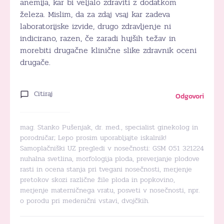
anemija, kar bi veljalo zdraviti z dodatkom
železa. Mislim, da za zdaj vsaj kar zadeva
laboratorijske izvide, drugo zdravljenje ni
indicirano, razen, če zaradi hujših težav in
morebiti drugačne klinične slike zdravnik oceni
drugače.
Citiraj
Odgovori
mag. Stanko Pušenjak, dr. med., specialist ginekolog in
porodničar; Lepo prosim uporabljajte iskalnik!
Samoplačniški UZ pregledi v nosečnosti: GSM 051 321224
nuhalna svetlina, morfologija ploda, preverjanje plodove
rasti in ocena stanja pri tvegani nosečnosti, merjenje
pretokov skozi različne žile ploda in popkovino,
merjenje materničnega vratu, posveti v nosečnosti, npr.
o porodu pri medenični vstavi, dvojčkih.