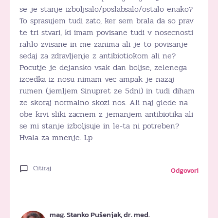
se je stanje izboljsalo/poslabsalo/ostalo enako?
To sprasujem tudi zato, ker sem brala da so prav
te tri stvari, ki imam povisane tudi v nosecnosti
rahlo zvisane in me zanima ali je to povisanje
sedaj za zdravljenje z antibiotiokom ali ne?
Pocutje je dejansko vsak dan boljse, zelenega
izcedka iz nosu nimam vec ampak je nazaj
rumen (jemljem Sinupret ze 5dni) in tudi diham
ze skoraj normalno skozi nos. Ali naj glede na
obe krvi sliki zacnem z jemanjem antibiotika ali
se mi stanje izboljsuje in le-ta ni potreben?
Hvala za mnenje. Lp
Citiraj
Odgovori
mag. Stanko Pušenjak, dr. med.