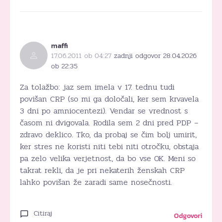
maffi
17.06.2011 ob 04:27
zadnji odgovor 28.04.2026
ob 22:35
Za tolažbo: jaz sem imela v 17. tednu tudi
povišan CRP (so mi ga določali, ker sem krvavela
3 dni po amniocentezi). Vendar se vrednost s
časom ni dvigovala. Rodila sem 2 dni pred PDP –
zdravo deklico. Tko, da probaj se čim bolj umirit,
ker stres ne koristi niti tebi niti otročku, obstaja
pa zelo velika verjetnost, da bo vse OK. Meni so
takrat rekli, da je pri nekaterih ženskah CRP
lahko povišan že zaradi same nosečnosti.
Citiraj
Odgovori