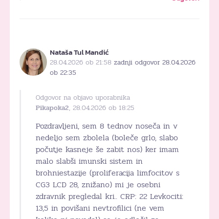
Nataša Tul Mandić
28.04.2026 ob 21:58
zadnji odgovor 28.04.2026
ob 22:35
Odgovor na objavo uporabnika
Pikapoka2
, 28.04.2026 ob 18:25
Pozdravljeni, sem 8 tednov noseča in v
nedeljo sem zbolela (boleče grlo, slabo
počutje kasneje še zabit nos) ker imam
malo slabši imunski sistem in
brohniestazije (proliferacija limfocitov s
CG3 LCD 28, znižano) mi je osebni
zdravnik pregledal kri.. CRP: 22 Levkociti:
13,5 in povišani nevtrofilici (ne vem