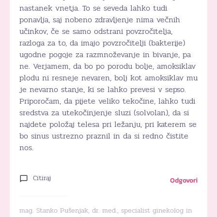
nastanek vnetja. To se seveda lahko tudi
ponavlja, saj nobeno zdravljenje nima večnih
učinkov, če se samo odstrani povzročitelja,
razloga za to, da imajo povzročitelji (bakterije)
ugodne pogoje za razmnoževanje in bivanje, pa
ne. Verjamem, da bo po porodu bolje, amoksiklav
plodu ni resneje nevaren, bolj kot amoksiklav mu
je nevarno stanje, ki se lahko prevesi v sepso.
Priporočam, da pijete veliko tekočine, lahko tudi
sredstva za utekočinjenje sluzi (solvolan), da si
najdete položaj telesa pri ležanju, pri katerem se
bo sinus ustrezno praznil in da si redno čistite
nos.
Citiraj
Odgovori
mag. Stanko Pušenjak, dr. med., specialist ginekolog in