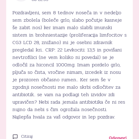
Pozdravljeni, sem 8 tednov noseča in v nedeljo
sem zbolela (boleče grlo, slabo počutje kasneje
še zabit nos) ker imam malo slabši imunski
sistem in brohniestazije (proliferacija limfocitov s
CG3 LCD 28, znižano) mi je osebni zdravnik
pregledal kri.. CRP: 22 Levkociti: 13,5 in povišani
nevtrofilici (ne vem koliko ni povedal) se je
odločil za hiconcil 1000mg. Imam pordelo grlo,
pljuča so čista, vročine nimam, izcedek iz nosu
je prozoren občasno rumen.. Ker sem še v
zgodnji nosečnosti me malo skrbi odločitev za
antibiotik.. se vam na podlagi teh izvidov zdi
upravičen? Nebi rada jemala antibiotika če ni res
nujno da nebi s čim ogrožala nosečnosti.
Najlepša hvala za vaš odgovor in lep pozdrav.
Citiraj
Odgovori