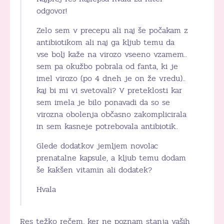
odgovor!
Zelo sem v precepu ali naj še počakam z
antibiotikom ali naj ga kljub temu da
vse bolj kaže na virozo vseeno vzamem..
sem pa okužbo pobrala od fanta, ki je
imel virozo (po 4 dneh je on že vredu)..
kaj bi mi vi svetovali? V preteklosti kar
sem imela je bilo ponavadi da so se
virozna obolenja občasno zakomplicirala
in sem kasneje potrebovala antibiotik..
Glede dodatkov jemljem novolac
prenatalne kapsule, a kljub temu dodam
še kakšen vitamin ali dodatek?
Hvala
Res težko rečem, ker ne poznam stanja vaših