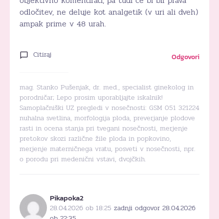
objektivno komentirati, pa tudi če bi bil prava
odločitev, ne deluje kot analgetik (v uri ali dveh)
ampak prime v 48 urah.
Citiraj
Odgovori
mag. Stanko Pušenjak, dr. med., specialist ginekolog in
porodničar; Lepo prosim uporabljajte iskalnik!
Samoplačniški UZ pregledi v nosečnosti: GSM 051 321224
nuhalna svetlina, morfologija ploda, preverjanje plodove
rasti in ocena stanja pri tvegani nosečnosti, merjenje
pretokov skozi različne žile ploda in popkovino,
merjenje materničnega vratu, posveti v nosečnosti, npr.
o porodu pri medenični vstavi, dvojčkih.
Pikapoka2
28.04.2026 ob 18:25
zadnji odgovor 28.04.2026
ob 22:35