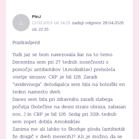
PinJ
13.02.2013 ob 14:25
zadnji odgovor 28.04.2026
ob 22:35
Pozdravljeni!
Tudi jaz se bom navezovala kar na to temo.
Decembra sem pri 27 tednih nosečnosti s
pomočjo antibiotikov (Amoksiklav) prebolela
vnetje sinusov. CRP je bil 128. Zaradi
“uvidevnega” delodajalca sem bila na bolniški en
teden namesto dveh.
Danes sem bila pri zdravniku zaradi slabega
počutja (bolečine na desni strani obraza, zabasan
nos…) in CRP je bil 126. Sedaj pri 32ih tednih
sem zopet dobila Amoksiklav.
Zanima me ali lahko to škoduje plodu (antibiotik
že drugič v dveh mesecih)? Ali je možno, da se