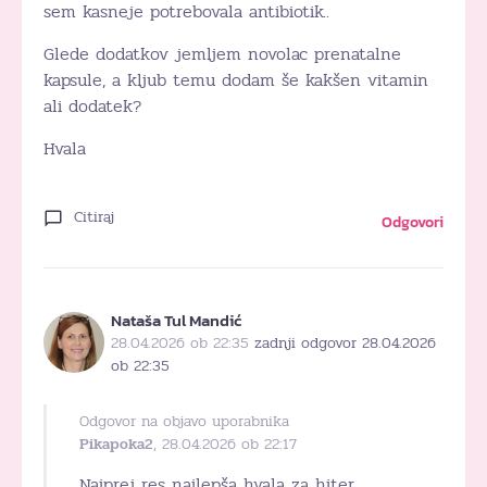
sem kasneje potrebovala antibiotik..
Glede dodatkov jemljem novolac prenatalne
kapsule, a kljub temu dodam še kakšen vitamin
ali dodatek?
Hvala
Citiraj
Odgovori
Nataša Tul Mandić
28.04.2026 ob 22:35
zadnji odgovor 28.04.2026
ob 22:35
Odgovor na objavo uporabnika
Pikapoka2
, 28.04.2026 ob 22:17
Najprej res najlepša hvala za hiter