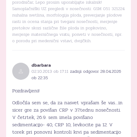
porodničar; Lepo prosim uporabljajte iskalnik!
Samoplačniški UZ pregledi v nosečnosti: GSM 051 321224
nuhalna svetlina, morfologija ploda, preverjanje plodove
rasti in ocena stanja pri tvegani nosečnosti, merjenje
pretokov skozi različne žile ploda in popkovino,
merjenje materničnega vratu, posveti v nosečnosti, npr.
o porodu pri medenični vstavi, dvojčkih.
dbarbara
02.10.2013 ob 17:11
zadnji odgovor 28.04.2026
ob 22:35
Pozdravljeni!
Odločila sem se, da za nasvet vprašam še vas…in
sicer gre za povišan CRP v 37.tednu nosečnosti.
V četrtek, 26.9. sem imela povišano
sedimentacijo- 40, CRP 10, levkocite pa 12. V
torek pri ponovni kontroli krvi pa sedimentacijo