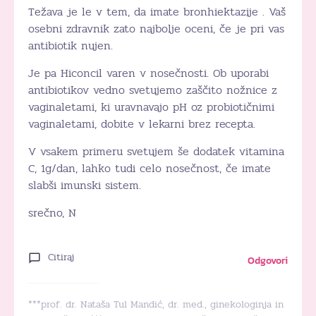
Težava je le v tem, da imate bronhiektazije . Vaš
osebni zdravnik zato najbolje oceni, če je pri vas
antibiotik nujen.
Je pa Hiconcil varen v nosečnosti. Ob uporabi
antibiotikov vedno svetujemo zaščito nožnice z
vaginaletami, ki uravnavajo pH oz probiotičnimi
vaginaletami, dobite v lekarni brez recepta.
V vsakem primeru svetujem še dodatek vitamina
C, 1g/dan, lahko tudi celo nosečnost, če imate
slabši imunski sistem.
srečno, N
Citiraj
Odgovori
***prof. dr. Nataša Tul Mandić, dr. med., ginekologinja in