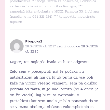
porodničarka *** vodja Centra za nosečnice, Bolnišnica
za ženske bolezni in porodništvo Postojna, ***
samoplačniška ambulanta v MCCZ, Parmova 53, Ljubljana
(naročanje na 051 321 224) *** terapevtka medicinske
hipnoze
Pikapoka2
28.04.2026 ob 22:17
zadnji odgovor 28.04.2026
ob 22:35
Najprej res najlepša hvala za hiter odgovor!
Zelo sem v precepu ali naj še počakam z
antibiotikom ali naj ga kljub temu da vse bolj
kaže na virozo vseeno vzamem.. sem pa okužbo
pobrala od fanta, ki je imel virozo (po 4 dneh je
on že vredu).. kaj bi mi vi svetovali? V
preteklosti kar sem imela je bilo ponavadi da so
se virozna obolenja občasno zakomplicirala in