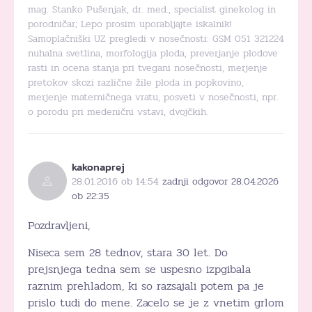
mag. Stanko Pušenjak, dr. med., specialist ginekolog in
porodničar; Lepo prosim uporabljajte iskalnik!
Samoplačniški UZ pregledi v nosečnosti: GSM 051 321224
nuhalna svetlina, morfologija ploda, preverjanje plodove
rasti in ocena stanja pri tvegani nosečnosti, merjenje
pretokov skozi različne žile ploda in popkovino,
merjenje materničnega vratu, posveti v nosečnosti, npr.
o porodu pri medenični vstavi, dvojčkih.
kakonaprej
28.01.2016 ob 14:54
zadnji odgovor 28.04.2026
ob 22:35
Pozdravljeni,
Niseca sem 28 tednov, stara 30 let. Do
prejsnjega tedna sem se uspesno izpgibala
raznim prehladom, ki so razsajali potem pa je
prislo tudi do mene. Zacelo se je z vnetim grlom