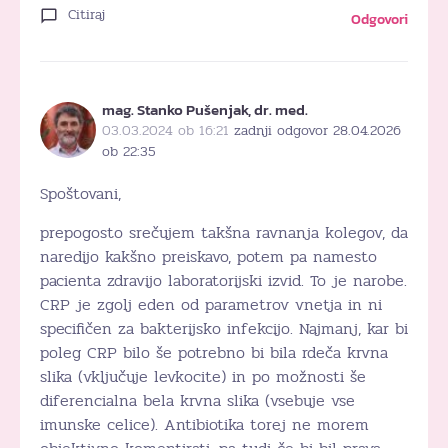
Citiraj
Odgovori
mag. Stanko Pušenjak, dr. med.
03.03.2024 ob 16:21
zadnji odgovor 28.04.2026
ob 22:35
Spoštovani,
prepogosto srečujem takšna ravnanja kolegov, da
naredijo kakšno preiskavo, potem pa namesto
pacienta zdravijo laboratorijski izvid. To je narobe.
CRP je zgolj eden od parametrov vnetja in ni
specifičen za bakterijsko infekcijo. Najmanj, kar bi
poleg CRP bilo še potrebno bi bila rdeča krvna
slika (vključuje levkocite) in po možnosti še
diferencialna bela krvna slika (vsebuje vse
imunske celice). Antibiotika torej ne morem