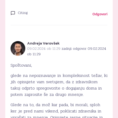
Citiraj
Odgovori
Andreja Verovšek
09.02.2024 ob 11:29
zadnji odgovor 09.02.2024
ob 11:29
Spoštovani,
glede na nepoznavanje in kompleksnost težav, ki
jih opisujete vam svetujem, da z zdravnikom
takoj odprto spregovorite o dogajanju doma in
potem zaprosite še za drugo mnenje.
Glede na to, da mož kar pada, bi morali, sploh
ker je pred nami vikend, poklicati zdravnika in
vprašati za mnenje. Opisujete resne situacije in