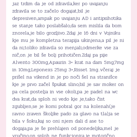
jaz trdim da je od zdravila,ker po uvajanju
zdravila se to začelo dogajat,bil je
depresiven,ampak po uvajanju AD i antipsihotika
se stanje tako poslabšalo,da sem mislila da bom
znorela,je bilo grozljivo..Zdaj je 16 dni v Vojniku
kje mu je kompletna terapija ukinjena,a pil je ni
da ni,toliko zdravila so menjali,odmerke vse za
nič,on je bil še bolj prihotičen.Zdaj pa pije
Alvento 300mg,Apaurin 3× krat na dam 5mg,7mg
in 10mg,Leponexs 25mg 3×,Risset 1mg..včeraj je
prišel na vikend in je po noči šel na stranišce
kje je prvo začel špukat slino,bil je sav moker on
pa cela postelja in vse okoli,pa je padel na wc
dva krat,da sploh ni vedo kje je,tako čist
zgubljen,se je komi pobral gor na kolenah(je
ravno zraven školjke pado za glavo na tla)ja se
bila v šoku,kaj so oni njem dali d ase to
dogaja,pa je še prehlajen od ponedeljka,mel je
vručino,on sploh ne funkcjonira,je motorično