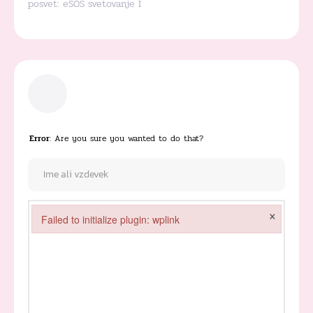
posvet:
eSOS svetovanje
I
Error
: Are you sure you wanted to do that?
×
Failed to initialize plugin: wplink
Failed to initialize plugin: wplink