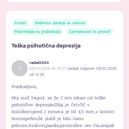
Forum
Duševno zdravje in odnosi
Psihologija in psihiatrija
Zasvojenost in pomoč
Teška psihotična depresija
rada0204
08.02.2024 ob 14:57
zadnji odgovor 09.02.2024
ob 11:29
Pozdravljeni,
Moj mož 54god., se že 2 leti zdravi od teške
psihotične depresije!Zdaj je četrčič v
bolnišnici,pred 2 meseca je bil 4,5 mes.,v bolnici
brezuspešno,še slabš je bilo..Samo
psihoze,strahovi,panika,prestrašen ves čas,ampak