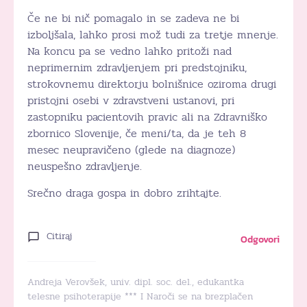
Če ne bi nič pomagalo in se zadeva ne bi
izboljšala, lahko prosi mož tudi za tretje mnenje.
Na koncu pa se vedno lahko pritoži nad
neprimernim zdravljenjem pri predstojniku,
strokovnemu direktorju bolnišnice oziroma drugi
pristojni osebi v zdravstveni ustanovi, pri
zastopniku pacientovih pravic ali na Zdravniško
zbornico Slovenije, če meni/ta, da je teh 8
mesec neupravičeno (glede na diagnoze)
neuspešno zdravljenje.
Srečno draga gospa in dobro zrihtajte.
Citiraj
Odgovori
Andreja Verovšek, univ. dipl. soc. del., edukantka
telesne psihoterapije *** I Naroči se na brezplačen