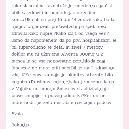
tako slabo,nima ravnoteže,je zmeden,so ga čist
ubili sa zdravili in odmerki,jaz ne vidim
konca.Ukinali su prej 16 dni 14 zdravil,kako bo to
njegov organizem preživel,zdaj pa spet nova
zdravila.Kako naprej?Kako izajt od vsega ven?
Samo da napomenem da po prvi hospitalizaciji je
bil super,odlicno je delal in živel 7 mescov
dokler mu ni ukinjena Alventa 300mg u 2
mesca in se vse nepovratno porušilo,da zdaj
8mescov ne more priti sebi.Bil je na 3 zdravila,a
zdaj 12.Se pravi za naju je ukinitev Alvente bilo
pogubno.Prosim za mjenje,kako je mozno da ga
v Vojniku ne moreju 8mescov stabilizirat,najti
prave terapije in praveg odmerka?Ker on ne
more hodit je zelo nestabilen,se bojim padcov..
Hvala
Bokur,Lp