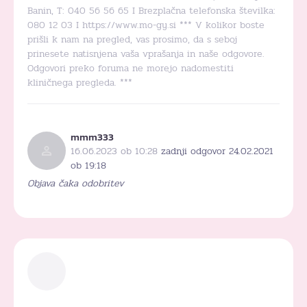
Banin, T: 040 56 56 65 I Brezplačna telefonska številka:
080 12 03 I
https://www.mo-gy.si
*** V kolikor boste
prišli k nam na pregled, vas prosimo, da s seboj
prinesete natisnjena vaša vprašanja in naše odgovore.
Odgovori preko foruma ne morejo nadomestiti
kliničnega pregleda. ***
mmm333
16.06.2023 ob 10:28
zadnji odgovor 24.02.2021
ob 19:18
Objava čaka odobritev