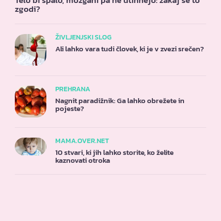
Telo bi spalo, možgani pa ne utihnejo: zakaj se to
zgodi?
ŽIVLJENJSKI SLOG
Ali lahko vara tudi človek, ki je v zvezi srečen?
PREHRANA
Nagnit paradižnik: Ga lahko obrežete in
pojeste?
MAMA.OVER.NET
10 stvari, ki jih lahko storite, ko želite
kaznovati otroka