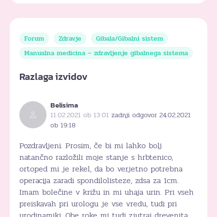
Forum
Zdravje
Gibala/Gibalni sistem
Manualna medicina – zdravljenje gibalnega sistema
Razlaga izvidov
Belisima
11.02.2021 ob 13:01
zadnji odgovor 24.02.2021
ob 19:18
Pozdravljeni. Prosim, če bi mi lahko bolj
natančno razložili moje stanje s hrbtenico,
ortoped mi je rekel, da bo verjetno potrebna
operacija zaradi spondilolisteze, zdsa za 1cm.
Imam bolečine v križu in mi uhaja urin. Pri vseh
preiskavah pri urologu je vse vredu, tudi pri
urodinamiki. Obe roke mi tudi zjutraj drevenita,