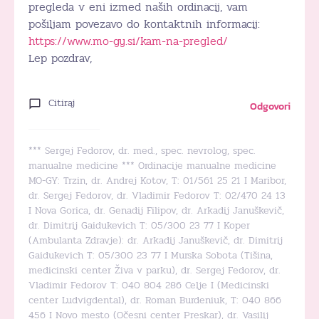
pregleda v eni izmed naših ordinacij, vam
pošiljam povezavo do kontaktnih informacij:
https://www.mo-gy.si/kam-na-pregled/
Lep pozdrav,
Citiraj
Odgovori
*** Sergej Fedorov, dr. med., spec. nevrolog, spec.
manualne medicine *** Ordinacije manualne medicine
MO-GY: Trzin, dr. Andrej Kotov, T: 01/561 25 21 I Maribor,
dr. Sergej Fedorov, dr. Vladimir Fedorov T: 02/470 24 13
I Nova Gorica, dr. Genadij Filipov, dr. Arkadij Januškevič,
dr. Dimitrij Gaidukevich T: 05/300 23 77 I Koper
(Ambulanta Zdravje): dr. Arkadij Januškevič, dr. Dimitrij
Gaidukevich T: 05/300 23 77 I Murska Sobota (Tišina,
medicinski center Živa v parku), dr. Sergej Fedorov, dr.
Vladimir Fedorov T: 040 804 286 Celje I (Medicinski
center Ludvigdental), dr. Roman Burdeniuk, T: 040 866
456 I Novo mesto (Očesni center Preskar), dr. Vasilij