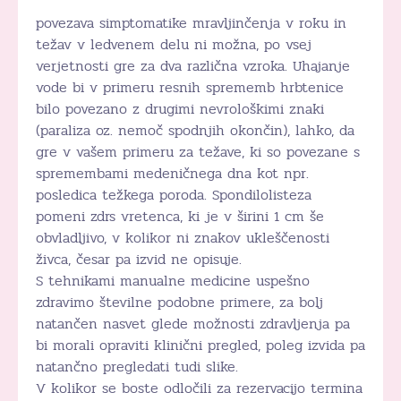
povezava simptomatike mravljinčenja v roku in
težav v ledvenem delu ni možna, po vsej
verjetnosti gre za dva različna vzroka. Uhajanje
vode bi v primeru resnih sprememb hrbtenice
bilo povezano z drugimi nevrološkimi znaki
(paraliza oz. nemoč spodnjih okončin), lahko, da
gre v vašem primeru za težave, ki so povezane s
spremembami medeničnega dna kot npr.
posledica težkega poroda. Spondilolisteza
pomeni zdrs vretenca, ki je v širini 1 cm še
obvladljivo, v kolikor ni znakov ukleščenosti
živca, česar pa izvid ne opisuje.
S tehnikami manualne medicine uspešno
zdravimo številne podobne primere, za bolj
natančen nasvet glede možnosti zdravljenja pa
bi morali opraviti klinični pregled, poleg izvida pa
natančno pregledati tudi slike.
V kolikor se boste odločili za rezervacijo termina