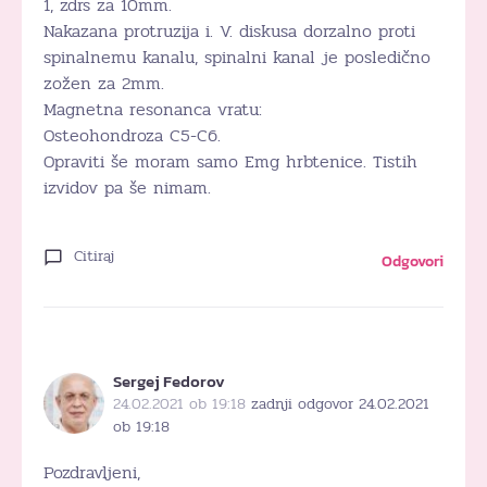
1, zdrs za 10mm.
Nakazana protruzija i. V. diskusa dorzalno proti
spinalnemu kanalu, spinalni kanal je posledično
zožen za 2mm.
Magnetna resonanca vratu:
Osteohondroza C5-C6.
Opraviti še moram samo Emg hrbtenice. Tistih
izvidov pa še nimam.
Citiraj
Odgovori
Sergej Fedorov
24.02.2021 ob 19:18
zadnji odgovor 24.02.2021
ob 19:18
Pozdravljeni,