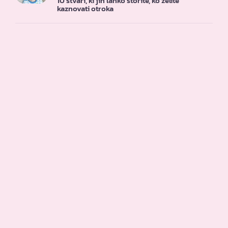
10 stvari, ki jih lahko storite, ko želite
kaznovati otroka