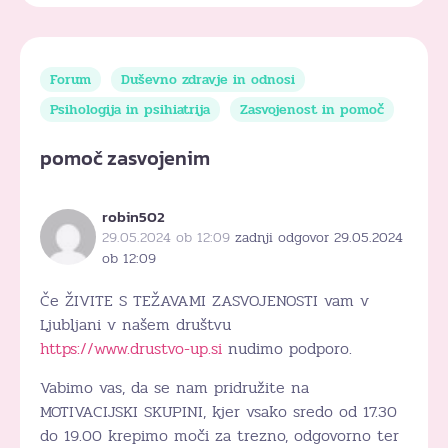
Forum
Duševno zdravje in odnosi
Psihologija in psihiatrija
Zasvojenost in pomoč
pomoč zasvojenim
robin502
29.05.2024 ob 12:09
zadnji odgovor 29.05.2024
ob 12:09
Če ŽIVITE S TEŽAVAMI ZASVOJENOSTI vam v
Ljubljani v našem društvu
https://www.drustvo-up.si
nudimo podporo.
Vabimo vas, da se nam pridružite na
MOTIVACIJSKI SKUPINI, kjer vsako sredo od 17.30
do 19.00 krepimo moči za trezno, odgovorno ter