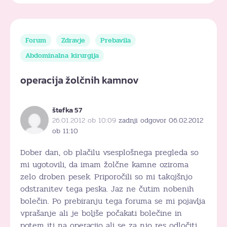
Forum
Zdravje
Prebavila
Abdominalna kirurgija
operacija žolčnih kamnov
štefka 57
26.01.2012 ob 10:09
zadnji odgovor 06.02.2012
ob 11:10
Dober dan, ob plačilu vsesplošnega pregleda so
mi ugotovili, da imam žolčne kamne oziroma
zelo droben pesek. Priporočili so mi takojšnjo
odstranitev tega peska. Jaz ne čutim nobenih
bolečin. Po prebiranju tega foruma se mi pojavlja
vprašanje ali je boljše počakati bolečine in
potem iti na operacijo ali se za njo res odločiti