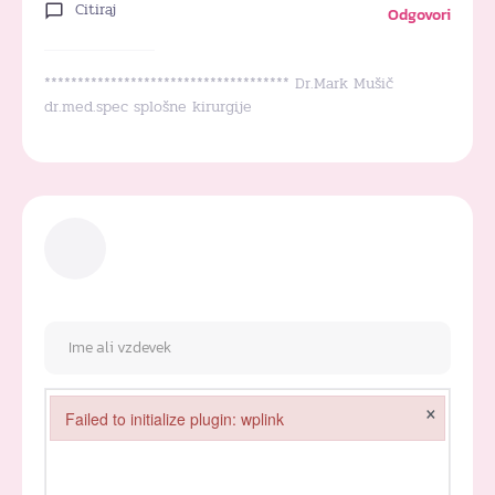
Citiraj
Odgovori
************************************* Dr.Mark Mušič
dr.med.spec splošne kirurgije
×
Failed to initialize plugin: wplink
Failed to initialize plugin: wplink