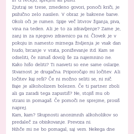
Zjutraj se trese, zmedeno govori, ponoči kriči, je
psihično zelo nasilen. V obraz je bakrene barve.
Okoli oči je rumen. Spije več litvrov žganja, piva,
vina na teden. Ali je to za zdravljenje? Zame je,
zanj in za njegovo zdravnico pa ni. Človek je v
pokoju in namesto mirnega življenja je vsak dan
hudo, brcanje v vrata, poniževanje itd. Kam se
odseliti, če nimaš dovolj še za najemnino ne.
Kako hišo deliti? Ti nasveti so ene same oslarije.
Stvarnost je drugačna. Priporočajo mi ločitev. Ali
ločitev kaj reši? Če ni možno seliti se, ni nič.
Baje je alkoholizem bolezen. Če ti partner zboli
ali ga zaradi tega zapustiš? Ne, stojiš mu ob
strani in pomagaš. Če pomoči ne sprejme, prosiš
naprej.
Kam, kam? Skupnosti anonimnih alkoholikov so
predaleč za obiskovanje. Prevoza ni.
Nihče mi ne bo pomagal, saj vem. Nekega dne