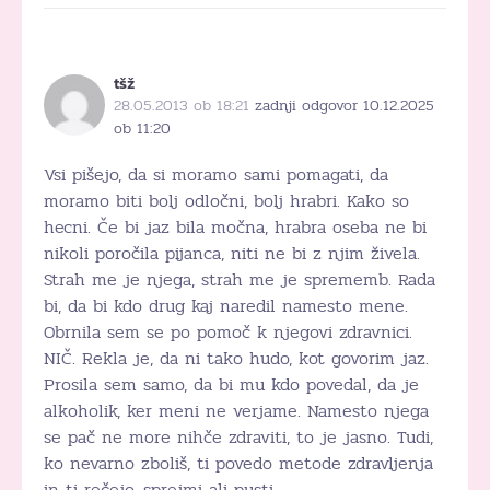
tšž
28.05.2013 ob 18:21
zadnji odgovor 10.12.2025
ob 11:20
Vsi pišejo, da si moramo sami pomagati, da
moramo biti bolj odločni, bolj hrabri. Kako so
hecni. Če bi jaz bila močna, hrabra oseba ne bi
nikoli poročila pijanca, niti ne bi z njim živela.
Strah me je njega, strah me je sprememb. Rada
bi, da bi kdo drug kaj naredil namesto mene.
Obrnila sem se po pomoč k njegovi zdravnici.
NIČ. Rekla je, da ni tako hudo, kot govorim jaz.
Prosila sem samo, da bi mu kdo povedal, da je
alkoholik, ker meni ne verjame. Namesto njega
se pač ne more nihče zdraviti, to je jasno. Tudi,
ko nevarno zboliš, ti povedo metode zdravljenja
in ti rečejo, sprejmi ali pusti.