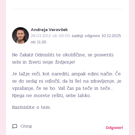
Andreja Verovšek
28.03.2012 ob 06:00
zadnji odgovor 10.12.2025
ob 11:20
Ne čakati! Odmisliti te okoliščine, se posvetiti
sebi in živeti svoje življenje!
Je lažje reči, kot narediti, ampak edini način. Če
se do sedaj ni odločil, da bi šel na zdravljenje, je
vprašanje, če se bo. Vaš čas pa teče in teče…
Njega ne morete rešiti, sebe lahko.
Razmislite o tem.
Citiraj
Odgovori