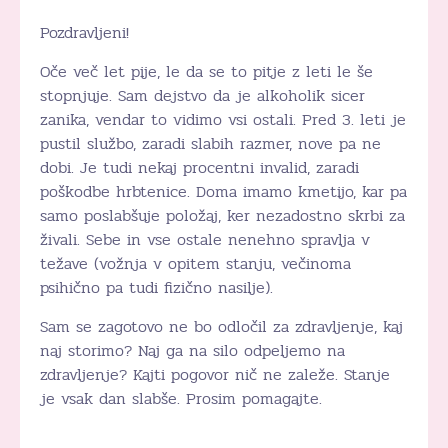
Pozdravljeni!
Oče več let pije, le da se to pitje z leti le še
stopnjuje. Sam dejstvo da je alkoholik sicer
zanika, vendar to vidimo vsi ostali. Pred 3. leti je
pustil službo, zaradi slabih razmer, nove pa ne
dobi. Je tudi nekaj procentni invalid, zaradi
poškodbe hrbtenice. Doma imamo kmetijo, kar pa
samo poslabšuje položaj, ker nezadostno skrbi za
živali. Sebe in vse ostale nenehno spravlja v
težave (vožnja v opitem stanju, večinoma
psihično pa tudi fizično nasilje).
Sam se zagotovo ne bo odločil za zdravljenje, kaj
naj storimo? Naj ga na silo odpeljemo na
zdravljenje? Kajti pogovor nič ne zaleže. Stanje
je vsak dan slabše. Prosim pomagajte.