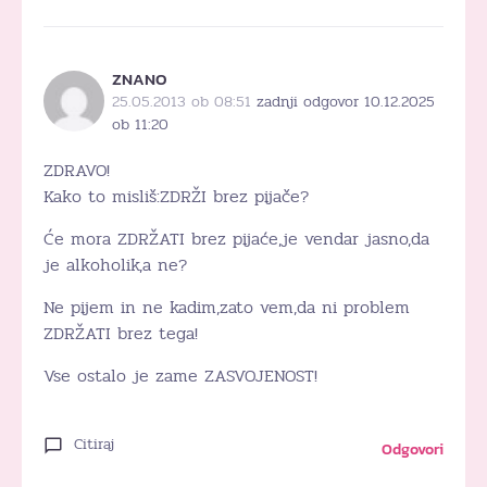
ZNANO
25.05.2013 ob 08:51
zadnji odgovor 10.12.2025
ob 11:20
ZDRAVO!
Kako to misliš:ZDRŽI brez pijače?
Će mora ZDRŽATI brez pijaće,je vendar jasno,da
je alkoholik,a ne?
Ne pijem in ne kadim,zato vem,da ni problem
ZDRŽATI brez tega!
Vse ostalo je zame ZASVOJENOST!
Citiraj
Odgovori