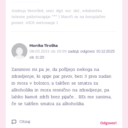
Andreja Verovšek, univ. dipl. soc. del., edukantka
telesne psihoterapije *** I Naroči se na brezplačen
posvet:
eSOS svetovanje
I
Monika Tirolika
08.05.2013 ob 16:09
zadnji odgovor 10.12.2025
ob 11:20
Zanimivo mi pa je, da pošljejo nekoga na
zdravljenje, ki spije par pivov, beri 3 piva nadan
in mora v bolnico, a takšen se smatra za
alkoholika in mora resnično na zdravljenje, pa
lahko kamot zdrži brez pijače… REs me zanima,
če se takšen smatra za alkoholika.
Citiraj
Odgovori