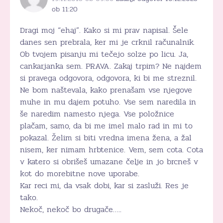
ob 11:20
Dragi moj “ehaj”. Kako si mi prav napisal. Šele
danes sen prebrala, ker mi je crknil računalnik.
Ob tvojem pisanju mi tečejo solze po licu. Ja,
cankarjanka sem. PRAVA. Zakaj trpim? Ne najdem
si pravega odgovora, odgovora, ki bi me streznil.
Ne bom naštevala, kako prenašam vse njegove
muhe in mu dajem potuho. Vse sem naredila in
še naredim namesto njega. Vse položnice
plačam, samo, da bi me imel malo rad in mi to
pokazal. Želim si biti vredna imena žena, a žal
nisem, ker nimam hrbtenice. Vem, sem cota. Cota
v katero si obrišeš umazane čelje in jo brcneš v
kot do morebitne nove uporabe.
Kar reci mi, da vsak dobi, kar si zasluži. Res je
tako.
Nekoč, nekoč bo drugače…..