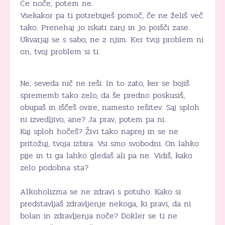
Če noče, potem ne.
Vsekakor pa ti potrebuješ pomoč, če ne želiš več
tako. Prenehaj jo iskati zanj in jo poišči zase.
Ukvarjaj se s sabo, ne z njim. Ker tvoj problem ni
on, tvoj problem si ti.
Ne, seveda nič ne reši. In to zato, ker se bojiš
sprememb tako zelo, da še predno poskusiš,
obupaš in iščeš ovire, namesto rešitev. Saj sploh
ni izvedljivo, ane? Ja prav, potem pa ni.
Kaj sploh hočeš? Živi tako naprej in se ne
pritožuj, tvoja izbira. Vsi smo svobodni. On lahko
pije in ti ga lahko gledaš ali pa ne. Vidiš, kako
zelo podobna sta?
Alkoholizma se ne zdravi s potuho. Kako si
predstavljaš zdravljenje nekoga, ki pravi, da ni
bolan in zdravljenja noče? Dokler se ti ne