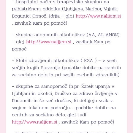
– hospitalni način s terapevtsko skupino na
psihiatričnem oddelku (Ljubljana, Maribor, Vojnik,
Begunje, Ormož, Idrija – glej
http://www.nalijem.si
, zavihek Kam po pomoč)
– skupina anonimnih alkoholikov (AA, AL-ANON)
– glej
http://www.nalijem.si
, zavihek Kam po
pomoč
– klubi zdravljenih alkoholikov ( KZA ) – v vseh
večjih krajih Slovenije (podatke dobite na centrih
za socialno delo in pri svojih osebnih zdravnikih)
– skupine za samopomoč (n.pr. Žarek upanja v
Ljubljani in okolici, Društvo za zdravo življenje v
Radencih in še več društev, ki delujejo vsak v
svojem lokalnem področju – podatke dobite na
centrih za socialno delo, glej tudi
http://www.nalijem.si
, zavihek Kam po pomoč)