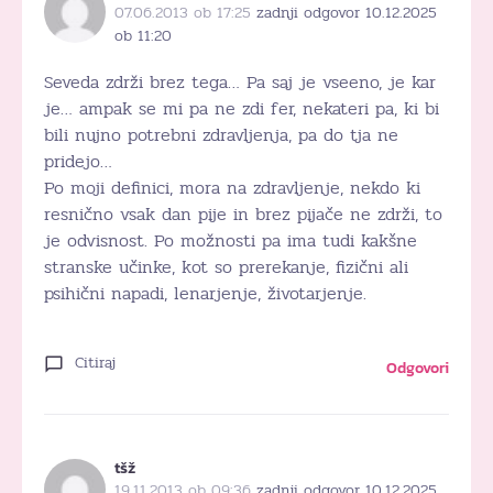
07.06.2013 ob 17:25
zadnji odgovor 10.12.2025
ob 11:20
Seveda zdrži brez tega… Pa saj je vseeno, je kar
je… ampak se mi pa ne zdi fer, nekateri pa, ki bi
bili nujno potrebni zdravljenja, pa do tja ne
pridejo…
Po moji definici, mora na zdravljenje, nekdo ki
resnično vsak dan pije in brez pijače ne zdrži, to
je odvisnost. Po možnosti pa ima tudi kakšne
stranske učinke, kot so prerekanje, fizični ali
psihični napadi, lenarjenje, životarjenje.
Citiraj
Odgovori
tšž
19.11.2013 ob 09:36
zadnji odgovor 10.12.2025