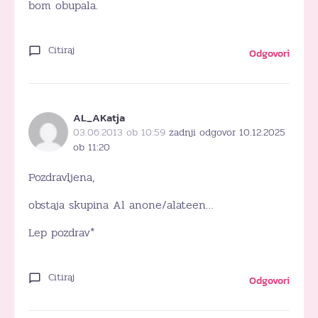
bom obupala.
Citiraj
Odgovori
AL_AKatja
03.06.2013 ob 10:59
zadnji odgovor 10.12.2025
ob 11:20
Pozdravljena,
obstaja skupina Al anone/alateen…
Lep pozdrav*
Citiraj
Odgovori