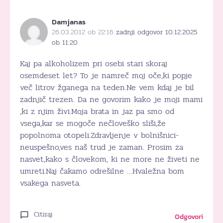
Damjanas
26.03.2012 ob 22:16
zadnji odgovor 10.12.2025
ob 11:20
Kaj pa alkoholizem pri osebi stari skoraj
osemdeset let? To je namreč moj oče,ki popje
več litrov žganega na teden.Ne vem kdaj je bil
zadnjič trezen. Da ne govorim kako je moji mami
,ki z njim živi.Moja brata in jaz pa smo od
vsega,kar se mogoče nečloveško sliši,že
popolnoma otopeli.Zdravljenje v bolnišnici-
neuspešno,ves naš trud je zaman. Prosim za
nasvet,kako s človekom, ki ne more ne živeti ne
umreti.Naj čakamo odrešilne …Hvaležna bom
vsakega nasveta.
Citiraj
Odgovori