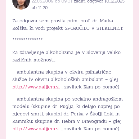
22.05.2009 ob 09:01
zadnji odgovor 10.12.2025
ob 11:20
Za odgovor sem prosila prim. prof. dr. Marka
Kolška, ki vodi projekt SPOROČILO V STEKLENICI:
**************
Za zdravljenje alkoholizma je v Sloveniji veliko
različnih možnosti:
– ambulantna skupina v okviru psihiatrične
službe (v okviru alkoholoških ambulant – glej
http://www.nalijem.si
, zavihek Kam po pomoč)
– ambulantna skupina po socialno-andragoškem
modelu (skupine dr. Ruglja, ki delajo naprej po
njegovi smrti; skupini dr. Perka v Škofji Loki in
Kamniku; skupine dr. Hebra v Dravogradu – glej
http://www.nalijem.si
, zavihek Kam po pomoč)