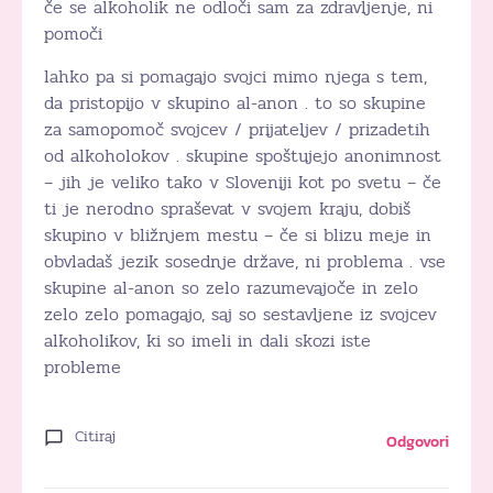
če se alkoholik ne odloči sam za zdravljenje, ni
pomoči
lahko pa si pomagajo svojci mimo njega s tem,
da pristopijo v skupino al-anon . to so skupine
za samopomoč svojcev / prijateljev / prizadetih
od alkoholokov . skupine spoštujejo anonimnost
– jih je veliko tako v Sloveniji kot po svetu – če
ti je nerodno spraševat v svojem kraju, dobiš
skupino v bližnjem mestu – če si blizu meje in
obvladaš jezik sosednje države, ni problema . vse
skupine al-anon so zelo razumevajoče in zelo
zelo zelo pomagajo, saj so sestavljene iz svojcev
alkoholikov, ki so imeli in dali skozi iste
probleme
Citiraj
Odgovori