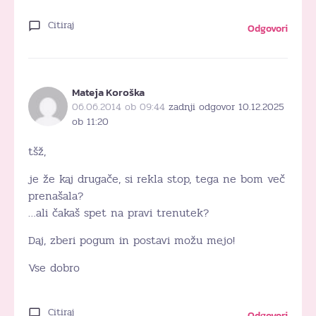
Citiraj
Odgovori
Mateja Koroška
06.06.2014 ob 09:44
zadnji odgovor 10.12.2025
ob 11:20
tšž,
je že kaj drugače, si rekla stop, tega ne bom več
prenašala?
…ali čakaš spet na pravi trenutek?
Daj, zberi pogum in postavi možu mejo!
Vse dobro
Citiraj
Odgovori