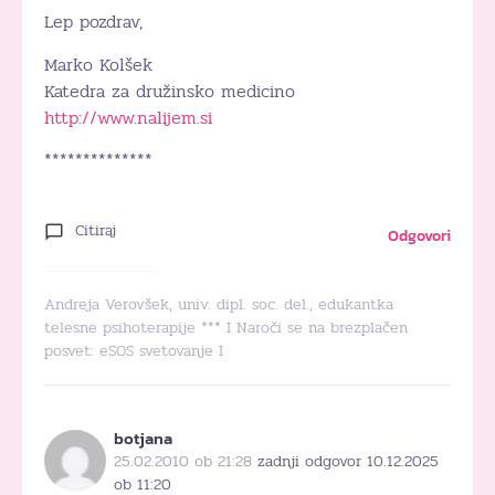
Lep pozdrav,
Marko Kolšek
Katedra za družinsko medicino
http://www.nalijem.si
**************
Citiraj
Odgovori
Andreja Verovšek, univ. dipl. soc. del., edukantka
telesne psihoterapije *** I Naroči se na brezplačen
posvet:
eSOS svetovanje
I
botjana
25.02.2010 ob 21:28
zadnji odgovor 10.12.2025
ob 11:20