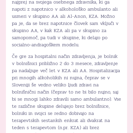
najprej na svojega osebnega zdravnika, ki ga
napoti z napotnico v alkohološko ambulanto ali
usmeri v skupino AA ali Al-Anon, KZA. Možno
pa je, da se brez napotnice človek sam vključi v
skupino AA, v kak KZA ali pa v skupino za
samopomoč, pa tudi v skupine, ki delajo po
socialno-andragoškem modelu.
Če gre za hospitalni način zdravljenja, je bolnik
v bolnišnici približno 2 do 3 mesece, zdravljenje
pa nadaljuje več let v KZA ali AA. Hospitalizacija
pri mnogih alkoholikih ni nujna, čeprav se v
Sloveniji še vedno veliko ljudi zdravi na
bolnišnični način (čeprav to ne bi bilo nujno, saj
bi se mnogi lahko zdravili samo ambulantno). Vse
te različne skupine delujejo brez bolnišnice,
bolniki in svojci se redno dobivajo na
terapevtskih sestankih enkrat ali dvakrat na
teden s terapevtom (n.pr. KZA) ali brez