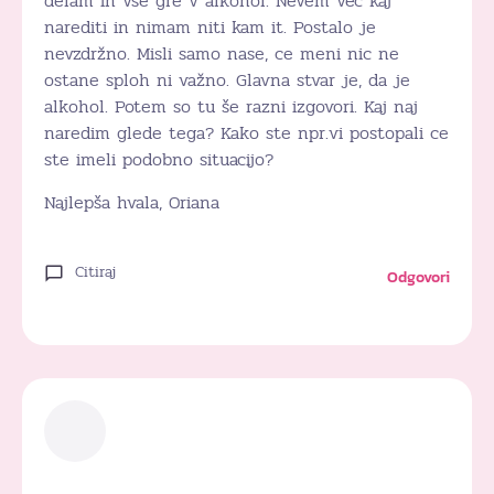
delam in vse gre v alkohol. Nevem vec kaj
narediti in nimam niti kam it. Postalo je
nevzdržno. Misli samo nase, ce meni nic ne
ostane sploh ni važno. Glavna stvar je, da je
alkohol. Potem so tu še razni izgovori. Kaj naj
naredim glede tega? Kako ste npr.vi postopali ce
ste imeli podobno situacijo?
Najlepša hvala, Oriana
Citiraj
Odgovori