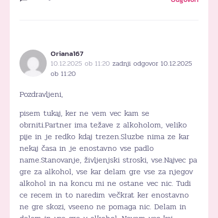
Oriana167
10.12.2025 ob 11:20
zadnji odgovor 10.12.2025
ob 11:20
Pozdravljeni,
pisem tukaj, ker ne vem vec kam se
obrniti.Partner ima težave z alkoholom, veliko
pije in je redko kdaj trezen.Sluzbe nima ze kar
nekaj časa in je enostavno vse padlo
name.Stanovanje, življenjski stroski, vse.Najvec pa
gre za alkohol, vse kar delam gre vse za njegov
alkohol in na koncu mi ne ostane vec nic. Tudi
ce recem in to naredim večkrat ker enostavno
ne gre skozi, vseeno ne pomaga nic. Delam in