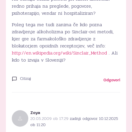
redno prihaja na preglede, pogovore,
psihoterapijo, vendar ni hospitaliziran?
Poleg tega me tudi zanima če kdo pozna
zdravljenje alkoholizma po Sinclair-ovi metodi,
kjer gre za farmakološko zdravljenje z
blokatorjem opoidnih receptorjev, več info:
http://en.wikipedia.org/wiki/Sinclair_Method
. Ali
kdo to izvaja v Sloveniji?
Citiraj
Odgovori
Zoya
20.05.2009 ob 17:29
zadnji odgovor 10.12.2025
ob 11:20