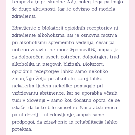
terapevta (n.pr. skupine AA), poleg tega pa imajo
še druge aktivnosti, kar je odvisno od modela
zdravljenja.
Zdravljenje z blokatorji opioidnih receptorjev ni
zdravljenje alkoholizma, saj je osnovna motnja
pri alkoholizmu sprememba vedenja, česar pa
nobeno zdravilo ne more »popraviti«, ampak je
za dolgoročen uspeh potreben dolgotrajen trud
alkoholika in njegovih bližnjih. Blokatorji
opioidnih receptorjev lahko samo nekoliko
zmanjšajo željo po alkoholu, torej lahko
nekaterim ljudem nekoliko pomagajo pri
vzdrževanju abstinence, kar se uporablja včasih
tudi v Sloveniji – samo kot dodatna opora, če se
izkaže, da bi to bilo smiselno. Sama abstinenca
pa ni dovolj – ni zdravljenje, ampak samo
predpogoj, da zdravljenje in rehabilitacija lahko
potekata.