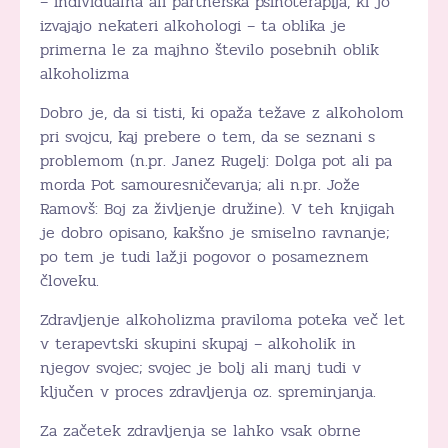
– individualna ali partnerska psihoterapija, ki jo
izvajajo nekateri alkohologi – ta oblika je
primerna le za majhno število posebnih oblik
alkoholizma
Dobro je, da si tisti, ki opaža težave z alkoholom
pri svojcu, kaj prebere o tem, da se seznani s
problemom (n.pr. Janez Rugelj: Dolga pot ali pa
morda Pot samouresničevanja; ali n.pr. Jože
Ramovš: Boj za življenje družine). V teh knjigah
je dobro opisano, kakšno je smiselno ravnanje;
po tem je tudi lažji pogovor o posameznem
človeku.
Zdravljenje alkoholizma praviloma poteka več let
v terapevtski skupini skupaj – alkoholik in
njegov svojec; svojec je bolj ali manj tudi v
ključen v proces zdravljenja oz. spreminjanja.
Za začetek zdravljenja se lahko vsak obrne