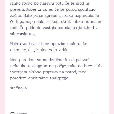
lahko rodijo po naravni poti, če le plod ni
prevelik.Dober znak je, če se porod spontano
začne. Nato pa se spremlja , kako napreduje. In
če lepo napreduje, se tudi otrok lahko normalno
rodi. Če pride do zastoja poroda, pa je izhod v
sili carski rez.
Načrtovani carski rez opravimo takrat, ko
ocenimo, da je plod zelo velik.
Med porodom se medenične kosti pri vseh
nekoliko razširijo in ne počijo, tako da brez skrbi.
Svetujem skrbno pripravo na porod, med
porodom epiduralno analgezijo.
srečno, N
Citiraj