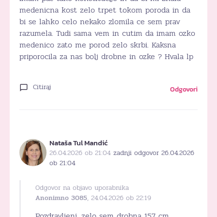
medenicna kost zelo trpet tokom poroda in da
bi se lahko celo nekako zlomila ce sem prav
razumela. Tudi sama vem in cutim da imam ozko
medenico zato me porod zelo skrbi. Kaksna
priporocila za nas bolj drobne in ozke ? Hvala lp
Citiraj
Odgovori
Nataša Tul Mandić
26.04.2026 ob 21:04
zadnji odgovor 26.04.2026
ob 21:04
Odgovor na objavo uporabnika
Anonimno 3085
, 24.04.2026 ob 22:19
Pozdravljeni, zelo sem drobna 157 cm,