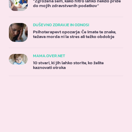
“Zgrožena sem, kako hitro lahko nekdo pride
do mojih zdravstvenih podatkov”
DUŠEVNO ZDRAVJE IN ODNOSI
Psihoterapevt opozarja: Če imate te znake,
težava morda ni le stres ali težko obdobje
MAMA.OVER.NET
10 stvari, ki jih lahko storite, ko želite
kaznovati otroka