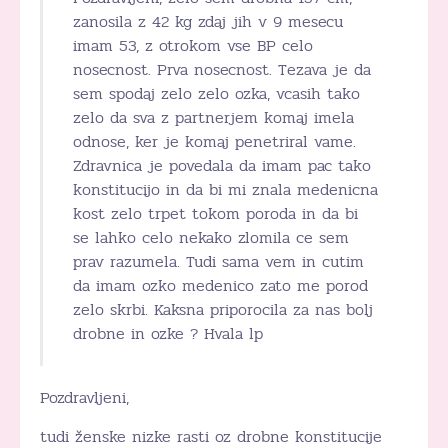
zanosila z 42 kg zdaj jih v 9 mesecu
imam 53, z otrokom vse BP celo
nosecnost. Prva nosecnost. Tezava je da
sem spodaj zelo zelo ozka, vcasih tako
zelo da sva z partnerjem komaj imela
odnose, ker je komaj penetriral vame.
Zdravnica je povedala da imam pac tako
konstitucijo in da bi mi znala medenicna
kost zelo trpet tokom poroda in da bi
se lahko celo nekako zlomila ce sem
prav razumela. Tudi sama vem in cutim
da imam ozko medenico zato me porod
zelo skrbi. Kaksna priporocila za nas bolj
drobne in ozke ? Hvala lp
Pozdravljeni,
tudi ženske nizke rasti oz drobne konstitucije