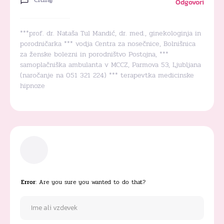
Odgovori
***prof. dr. Nataša Tul Mandić, dr. med., ginekologinja in
porodničarka *** vodja Centra za nosečnice, Bolnišnica
za ženske bolezni in porodništvo Postojna, ***
samoplačniška ambulanta v MCCZ, Parmova 53, Ljubljana
(naročanje na 051 321 224) *** terapevtka medicinske
hipnoze
Error
: Are you sure you wanted to do that?