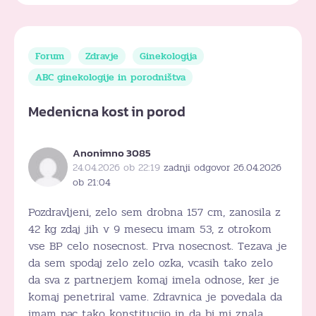
Forum
Zdravje
Ginekologija
ABC ginekologije in porodništva
Medenicna kost in porod
Anonimno 3085
24.04.2026 ob 22:19
zadnji odgovor 26.04.2026
ob 21:04
Pozdravljeni, zelo sem drobna 157 cm, zanosila z
42 kg zdaj jih v 9 mesecu imam 53, z otrokom
vse BP celo nosecnost. Prva nosecnost. Tezava je
da sem spodaj zelo zelo ozka, vcasih tako zelo
da sva z partnerjem komaj imela odnose, ker je
komaj penetriral vame. Zdravnica je povedala da
imam pac tako konstitucijo in da bi mi znala