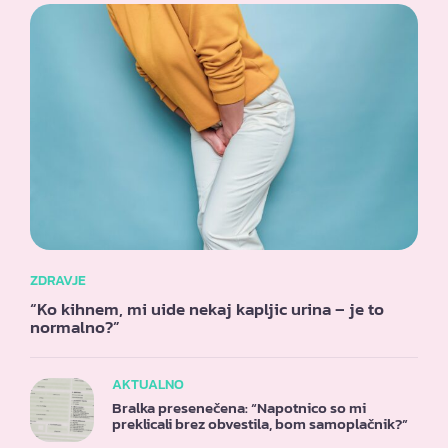
ZDRAVJE
“Ko kihnem, mi uide nekaj kapljic urina – je to
normalno?”
AKTUALNO
Bralka presenečena: “Napotnico so mi
preklicali brez obvestila, bom samoplačnik?”