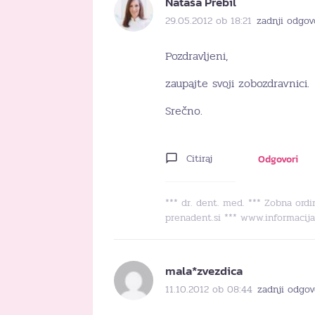
Nataša Prebil
29.05.2012 ob 18:21
zadnji odgov
Pozdravljeni,
zaupajte svoji zobozdravnici.
Srečno.
Citiraj
Odgovori
*** dr. dent. med. *** Zobna or
prenadent.si *** www.informacija
mala*zvezdica
11.10.2012 ob 08:44
zadnji odgov