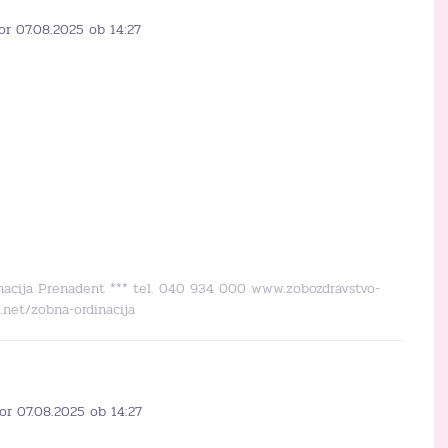
or 07.08.2025 ob 14:27
dinacija Prenadent *** tel. 040 934 000 www.zobozdravstvo-
.net/zobna-ordinacija
or 07.08.2025 ob 14:27