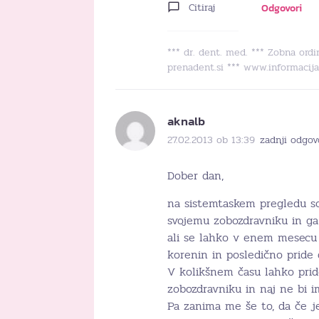
Citiraj
Odgovori
*** dr. dent. med. *** Zobna or
prenadent.si *** www.informacija
aknalb
27.02.2013 ob 13:39
zadnji odgov
Dober dan,
na sistemtaskem pregledu so
svojemu zobozdravniku in ga
ali se lahko v enem mesecu 
korenin in posledično pride
V kolikšnem času lahko pride
zobozdravniku in naj ne bi i
Pa zanima me še to, da če je