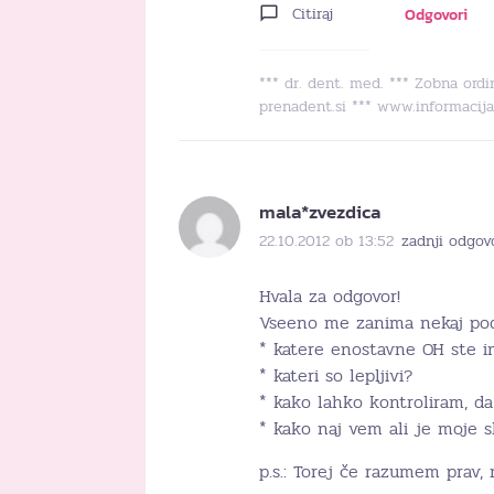
Citiraj
Odgovori
*** dr. dent. med. *** Zobna or
prenadent.si *** www.informacija
mala*zvezdica
22.10.2012 ob 13:52
zadnji odgov
Hvala za odgovor!
Vseeno me zanima nekaj pod
* katere enostavne OH ste i
* kateri so lepljivi?
* kako lahko kontroliram, da
* kako naj vem ali je moje sl
p.s.: Torej če razumem prav,