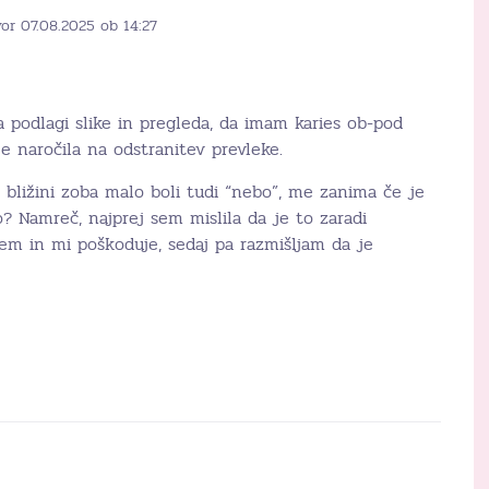
or 07.08.2025 ob 14:27
a podlagi slike in pregleda, da imam karies ob-pod
 naročila na odstranitev prevleke.
 bližini zoba malo boli tudi “nebo”, me zanima če je
o? Namreč, najprej sem mislila da je to zaradi
em in mi poškoduje, sedaj pa razmišljam da je