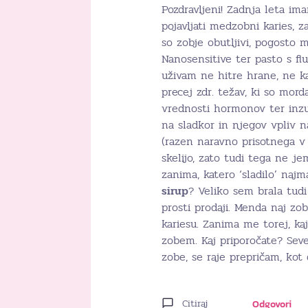
Pozdravljeni! Zadnja leta im
pojavljati medzobni karies, 
so zobje obutljivi, pogosto
Nanosensitive ter pasto s fl
uživam ne hitre hrane, ne k
precej zdr. težav, ki so mo
vrednosti hormonov ter inzu
na sladkor in njegov vpliv 
(razen naravno prisotnega v
skelijo, zato tudi tega ne j
zanima, katero ‘sladilo’ naj
sirup
? Veliko sem brala tud
prosti prodaji. Menda naj zob
kariesu. Zanima me torej, ka
zobem. Kaj priporočate? Seve
zobe, se raje prepričam, kot
Citiraj
Odgovori