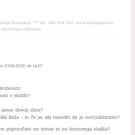
dinacija Prenadent *** tel. 040 934 000 www.zobozdravstvo-
.net/zobna-ordinacija
or 07.08.2025 ob 14:27
robnosti:
meli v mislih?
 iamm dovolj sline?
ika kisla – in če je, akj narediti da jo nevtraliziramo?
 ne priporočate ne stevie in ne brezovega sladila?