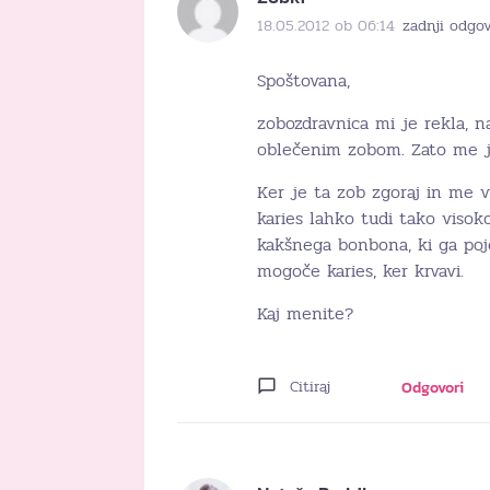
18.05.2012 ob 06:14
zadnji odgov
Spoštovana,
zobozdravnica mi je rekla, n
oblečenim zobom. Zato me je
Ker je ta zob zgoraj in me v
karies lahko tudi tako visok
kakšnega bonbona, ki ga poj
mogoče karies, ker krvavi.
Kaj menite?
Citiraj
Odgovori