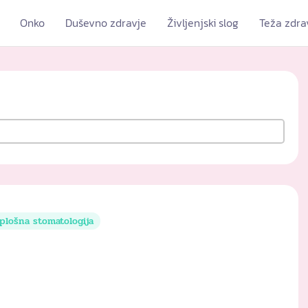
Onko
Duševno zdravje
Življenjski slog
Teža zdra
plošna stomatologija