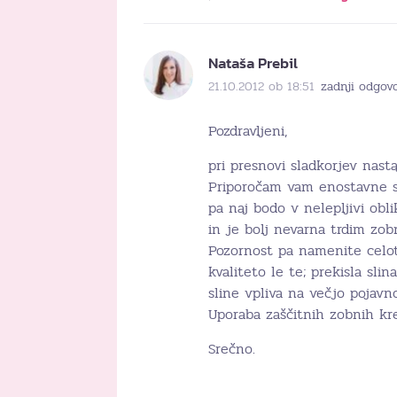
Nataša Prebil
21.10.2012 ob 18:51
zadnji odgovo
Pozdravljeni,
pri presnovi sladkorjev nastaj
Priporočam vam enostavne sla
pa naj bodo v nelepljivi oblik
in je bolj nevarna trdim zo
Pozornost pa namenite celotn
kvaliteto le te; prekisla sli
sline vpliva na večjo pojavno
Uporaba zaščitnih zobnih kre
Srečno.