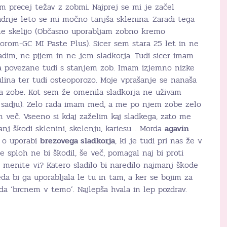
am precej težav z zobmi. Najprej se mi je začel
zadnje leto se mi močno tanjša sklenina. Zaradi tega
 me skelijo (Občasno uporabljam zobno kremo
uorom-GC MI Paste Plus). Sicer sem stara 25 let in ne
adim, ne pijem in ne jem sladkorja. Tudi sicer imam
rda povezane tudi s stanjem zob. Imam izjemno nizke
lina ter tudi osteoporozo. Moje vprašanje se nanaša
na zobe. Kot sem že omenila sladkorja ne uživam
 sadju). Zelo rada imam med, a me po njem zobe zelo
em več. Vseeno si kdaj zaželim kaj sladkega, zato me
manj škodi sklenini, skelenju, kariesu… Morda
agavin
i o uporabi
brezovega sladkorja
, ki je tudi pri nas že v
e sploh ne bi škodil, še več, pomagal naj bi proti
j menite vi? Katero sladilo bi naredilo najmanj škode
da bi ga uporabljala le tu in tam, a ker se bojim za
 da ‘brcnem v temo’. Najlepša hvala in lep pozdrav.