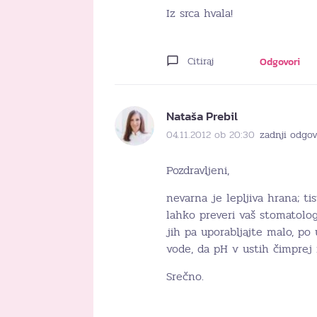
Iz srca hvala!
Citiraj
Odgovori
Nataša Prebil
04.11.2012 ob 20:30
zadnji odgov
Pozdravljeni,
nevarna je lepljiva hrana; ti
lahko preveri vaš stomatolog
jih pa uporabljajte malo, po
vode, da pH v ustih čimprej 
Srečno.