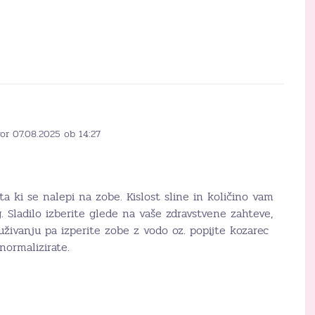
or 07.08.2025 ob 14:27
sta ki se nalepi na zobe. Kislost sline in količino vam
. Sladilo izberite glede na vaše zdravstvene zahteve,
 uživanju pa izperite zobe z vodo oz. popijte kozarec
normalizirate.