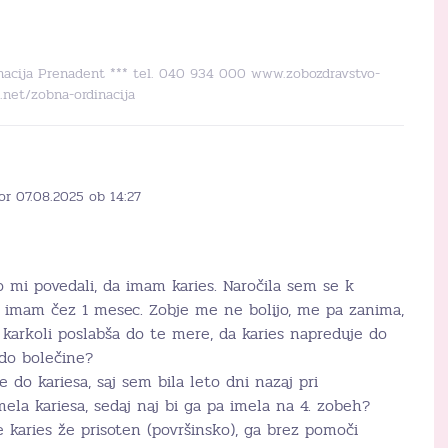
dinacija Prenadent *** tel. 040 934 000 www.zobozdravstvo-
.net/zobna-ordinacija
or 07.08.2025 ob 14:27
 mi povedali, da imam karies. Naročila sem se k
 imam čez 1 mesec. Zobje me ne bolijo, me pa zanima,
karkoli poslabša do te mere, da karies napreduje do
 do bolečine?
 do kariesa, saj sem bila leto dni nazaj pri
mela kariesa, sedaj naj bi ga pa imela na 4. zobeh?
 karies že prisoten (površinsko), ga brez pomoči