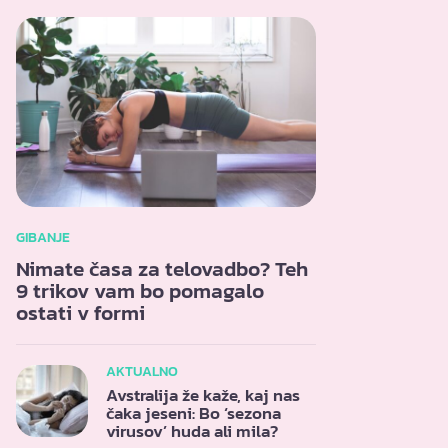
GIBANJE
Nimate časa za telovadbo? Teh
9 trikov vam bo pomagalo
ostati v formi
AKTUALNO
Avstralija že kaže, kaj nas
čaka jeseni: Bo ‘sezona
virusov’ huda ali mila?