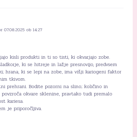
r 07.08.2025 ob 14:27
ajo kisli produkti in ti so tisti, ki okvarjajo zobe.
dkorje, ki se hitreje in lažje presnovijo, predvsem
i; hrana, ki se lepi na zobe, ima višji kariogeni faktor
bnim tkivom.
i prehrani. Bodite pozorni na slino; količino in
na povzroča okvare sklenine, pravtako tudi premalo
st kariesa.
m je priporočljiva.