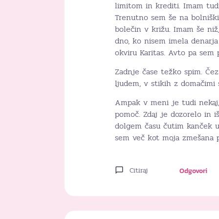
limitom in krediti. Imam tud
Trenutno sem še na bolniški 
bolečin v križu. Imam še ni
dno, ko nisem imela denarja 
okviru Karitas. Avto pa sem 
Zadnje čase težko spim. Čez
ljudem, v stikih z domačimi 
Ampak v meni je tudi nekaj,
pomoč. Zdaj je dozorelo in i
dolgem času čutim kanček up
sem več kot moja zmešana pr
Citiraj
Odgovori