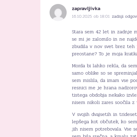
zapravljivka
16.10.2025 ob 18:01
zadnji odgov
Stara sem 42 let in zadnje 
se mi je zalomilo in ne najd
zbudila v nov svet brez teh
preostane? To je moja kratk
Morda bi lahko rekla, da sem
samo oblike so se spreminjal
sem mislila, da imam vse p
resnici me je hrana nadzorov
tistega obdobja nekako izvl
nisem nikoli zares soočila 
V svojih dvajsetih in trides
lepšega kot občutek, ko sem s
jih nisem potrebovala. Vse s
sem bila srečna, a kmalu za