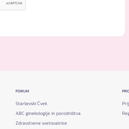
FORUM
PRO
Starševski Čvek
Pri
ABC ginekologije in porodništva
Reg
Zdravstvene svetovalnice