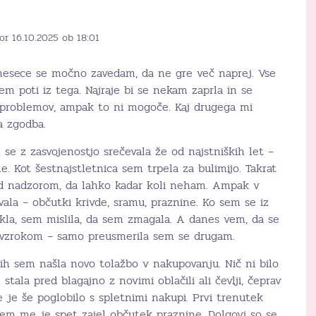
or 16.10.2025 ob 18:01
mesece se močno zavedam, da ne gre več naprej. Vse
em poti iz tega. Najraje bi se nekam zaprla in se
 problemov, ampak to ni mogoče. Kaj drugega mi
a zgodba.
 se z zasvojenostjo srečevala že od najstniških let –
e. Kot šestnajstletnica sem trpela za bulimijo. Takrat
od nadzorom, da lahko kadar koli neham. Ampak v
ala – občutki krivde, sramu, praznine. Ko sem se iz
ekla, sem mislila, da sem zmagala. A danes vem, da se
z vzrokom – samo preusmerila sem se drugam.
etih sem našla novo tolažbo v nakupovanju. Nič ni bilo
tala pred blagajno z novimi oblačili ali čevlji, čeprav
e je še poglobilo s spletnimi nakupi. Prvi trenutek
tem me je spet zajel občutek praznine. Dolgovi so se