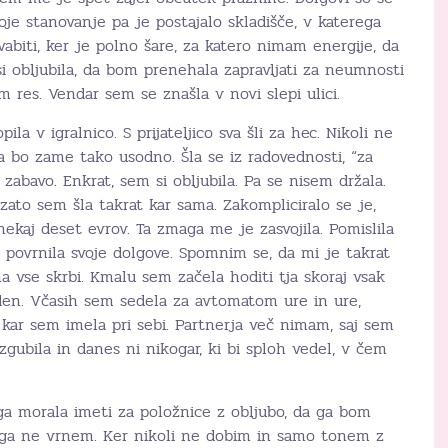
Moje stanovanje pa je postajalo skladišče, v katerega
biti, ker je polno šare, za katero nimam energije, da
 si obljubila, da bom prenehala zapravljati za neumnosti
 res. Vendar sem se znašla v novi slepi ulici.
ila v igralnico. S prijateljico sva šli za hec. Nikoli ne
 da bo zame tako usodno. Šla se iz radovednosti, “za
zabavo. Enkrat, sem si obljubila. Pa se nisem držala.
, zato sem šla takrat kar sama. Zakompliciralo se je,
nekaj deset evrov. Ta zmaga me je zasvojila. Pomislila
 povrnila svoje dolgove. Spomnim se, da mi je takrat
na vse skrbi. Kmalu sem začela hoditi tja skoraj vsak
en. Včasih sem sedela za avtomatom ure in ure,
 kar sem imela pri sebi. Partnerja več nimam, saj sem
izgubila in danes ni nikogar, ki bi sploh vedel, v čem
ga morala imeti za položnice z obljubo, da ga bom
i ga ne vrnem. Ker nikoli ne dobim in samo tonem z