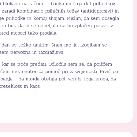
i blokado na računu – banka mi trga del prihodkov.
zaradi kombinacije psihičnih težav (antidepresivi) in
žje prihodke in komaj shajam. Mislim, da sem dosegla
za bus, da bi se odpeljala na brezplačen posvet v
pred meseci tako prodala.
 dan se težko umirim. Sram me je, izogibam se
sem nervozna in razdražljiva.
 kar se noče predati. Odločila sem se, da poiščem
ščem nek center za pomoč pri zasvojenosti. Prvič po
anja – da morda obstaja pot ven iz tega kroga, da
eteklost in kaos.