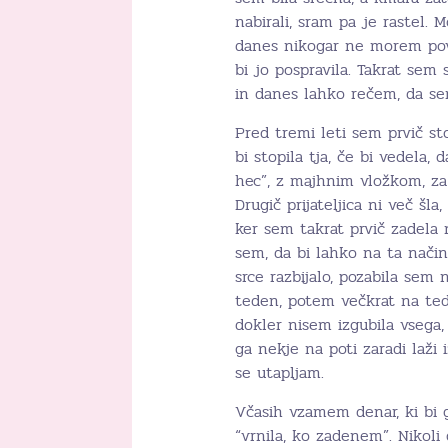
nabirali, sram pa je rastel. 
danes nikogar ne morem pova
bi jo pospravila. Takrat sem
in danes lahko rečem, da sem
Pred tremi leti sem prvič stop
bi stopila tja, če bi vedela,
hec”, z majhnim vložkom, za 
Drugič prijateljica ni več šla
ker sem takrat prvič zadela 
sem, da bi lahko na ta način
srce razbijalo, pozabila sem 
teden, potem večkrat na ted
dokler nisem izgubila vsega,
ga nekje na poti zaradi laži 
se utapljam.
Včasih vzamem denar, ki bi 
“vrnila, ko zadenem”. Nikol