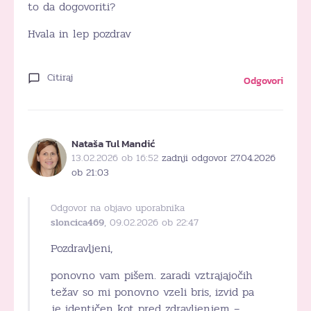
to da dogovoriti?
Hvala in lep pozdrav
Citiraj
Odgovori
Nataša Tul Mandić
13.02.2026 ob 16:52
zadnji odgovor 27.04.2026
ob 21:03
Odgovor na objavo uporabnika
sloncica469
, 09.02.2026 ob 22:47
Pozdravljeni,
ponovno vam pišem. zaradi vztrajajočih
težav so mi ponovno vzeli bris, izvid pa
je identičen kot pred zdravljenjem –