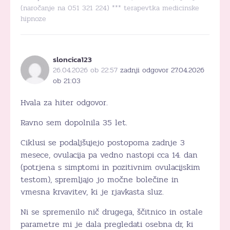
(naročanje na 051 321 224) *** terapevtka medicinske
hipnoze
sloncica123
26.04.2026 ob 22:57
zadnji odgovor 27.04.2026
ob 21:03
Hvala za hiter odgovor.
Ravno sem dopolnila 35 let.
Ciklusi se podaljšujejo postopoma zadnje 3
mesece, ovulacija pa vedno nastopi cca 14. dan
(potrjena s simptomi in pozitivnim ovulacijskim
testom), spremljajo jo močne bolečine in
vmesna krvavitev, ki je rjavkasta sluz.
Ni se spremenilo nič drugega, ščitnico in ostale
parametre mi je dala pregledati osebna dr, ki