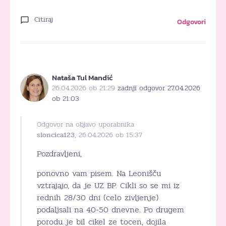
Citiraj
Odgovori
Nataša Tul Mandić
26.04.2026 ob 21:29
zadnji odgovor 27.04.2026
ob 21:03
Odgovor na objavo uporabnika
sloncica123
, 26.04.2026 ob 15:37
Pozdravljeni,
ponovno vam pisem. Na Leonišču
vztrajajo, da je UZ BP. Cikli so se mi iz
rednih 28/30 dni (celo zivljenje)
podaljsali na 40-50 dnevne. Po drugem
porodu je bil cikel ze tocen, dojila