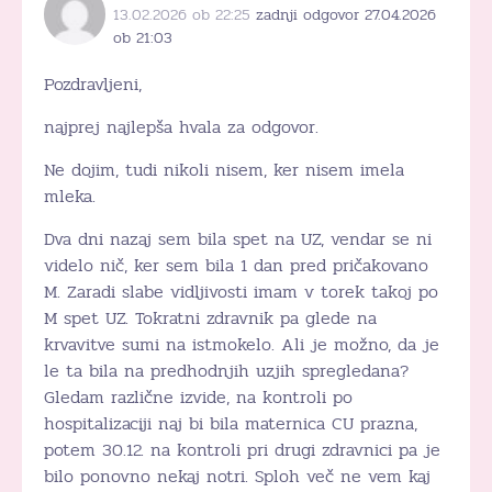
13.02.2026 ob 22:25
zadnji odgovor 27.04.2026
ob 21:03
Pozdravljeni,
najprej najlepša hvala za odgovor.
Ne dojim, tudi nikoli nisem, ker nisem imela
mleka.
Dva dni nazaj sem bila spet na UZ, vendar se ni
videlo nič, ker sem bila 1 dan pred pričakovano
M. Zaradi slabe vidljivosti imam v torek takoj po
M spet UZ. Tokratni zdravnik pa glede na
krvavitve sumi na istmokelo. Ali je možno, da je
le ta bila na predhodnjih uzjih spregledana?
Gledam različne izvide, na kontroli po
hospitalizaciji naj bi bila maternica CU prazna,
potem 30.12. na kontroli pri drugi zdravnici pa je
bilo ponovno nekaj notri. Sploh več ne vem kaj