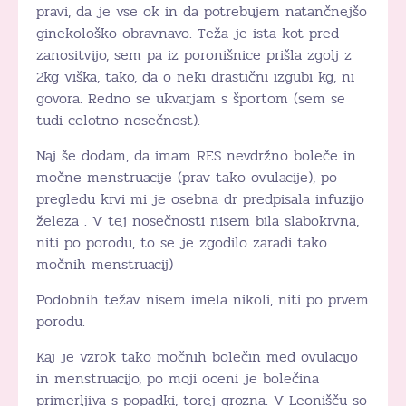
pravi, da je vse ok in da potrebujem natančnejšo
ginekološko obravnavo. Teža je ista kot pred
zanositvijo, sem pa iz poronišnice prišla zgolj z
2kg viška, tako, da o neki drastični izgubi kg, ni
govora. Redno se ukvarjam s športom (sem se
tudi celotno nosečnost).
Naj še dodam, da imam RES nevdržno boleče in
močne menstruacije (prav tako ovulacije), po
pregledu krvi mi je osebna dr predpisala infuzijo
železa . V tej nosečnosti nisem bila slabokrvna,
niti po porodu, to se je zgodilo zaradi tako
močnih menstruacij)
Podobnih težav nisem imela nikoli, niti po prvem
porodu.
Kaj je vzrok tako močnih bolečin med ovulacijo
in menstruacijo, po moji oceni je bolečina
primerljiva s popadki, torej grozna. V Leonišču so