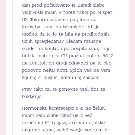
dan pred pričakovano M. Zaradi slabe
vidljivosti imam v torek takoj po M spet
UZ. Tokratni zdravnik pa glede na
krvavitve sumi na istmokelo. Ali je
možno, da je le ta bila na predhodnjih
uzjih spregledana? Gledam različne
izvide, na kontroli po hospitalizaciji naj
bi bila maternica CU prazna, potem 30.12.
na kontroli pri drugi zdravnici pa je bilo
ponovno nekaj notri. Sploh več ne vem
kaj naj si mislim, komu naj zaupam.
Prav tako mi je ponovno vzel bris za
bakterijo.
Hormonske kontracepcije si ne želim,
imam zelo slabe izkušnje z več
različnimi KT (pojavijo se mi ubijalske
migrene, akne, zadrževanje vode) in bi