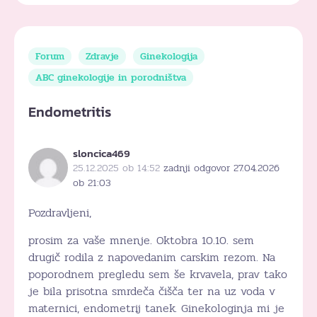
Forum
Zdravje
Ginekologija
ABC ginekologije in porodništva
Endometritis
sloncica469
25.12.2025 ob 14:52
zadnji odgovor 27.04.2026
ob 21:03
Pozdravljeni,
prosim za vaše mnenje. Oktobra 10.10. sem
drugič rodila z napovedanim carskim rezom. Na
poporodnem pregledu sem še krvavela, prav tako
je bila prisotna smrdeča čišča ter na uz voda v
maternici, endometrij tanek. Ginekologinja mi je