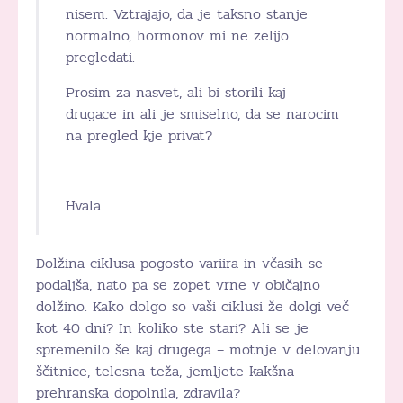
nisem. Vztrajajo, da je taksno stanje
normalno, hormonov mi ne zelijo
pregledati.
Prosim za nasvet, ali bi storili kaj
drugace in ali je smiselno, da se narocim
na pregled kje privat?
Hvala
Dolžina ciklusa pogosto variira in včasih se
podaljša, nato pa se zopet vrne v običajno
dolžino. Kako dolgo so vaši ciklusi že dolgi več
kot 40 dni? In koliko ste stari? Ali se je
spremenilo še kaj drugega – motnje v delovanju
ščitnice, telesna teža, jemljete kakšna
prehranska dopolnila, zdravila?