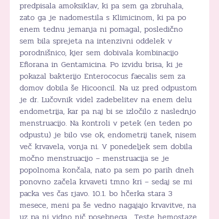
predpisala amoksiklav, ki pa sem ga zbruhala,
zato ga je nadomestila s Klimicinom, ki pa po
enem tednu jemanja ni pomagal, posledično
sem bila sprejeta na intenzivni oddelek v
porodnišnico, kjer sem dobivala kombinacijo
Eflorana in Gentamicina. Po izvidu brisa, ki je
pokazal bakterijo Enterococus faecalis sem za
domov dobila še Hicooncil. Na uz pred odpustom
je dr. Lučovnik videl zadebelitev na enem delu
endometrija, kar pa naj bi se izločilo z naslednjo
menstruacijo. Na kontroli v petek (en teden po
odpustu) je bilo vse ok, endometrij tanek, nisem
več krvavela, vonja ni. V ponedeljek sem dobila
močno menstruacijo – menstruacija se je
popolnoma končala, nato pa sem po parih dneh
ponovno začela krvaveti tmno kri – sedaj se mi
packa ves čas rjavo. 10.1. bo hčerka stara 3
mesece, meni pa še vedno nagajajo krvavitve, na
uz pa ni vidno nič posebnega. Teste hemostaze