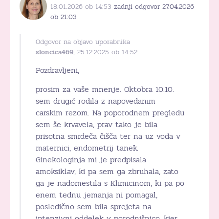
18.01.2026 ob 14:53
zadnji odgovor 27.04.2026
ob 21:03
Odgovor na objavo uporabnika
sloncica469
, 25.12.2025 ob 14:52
Pozdravljeni,
prosim za vaše mnenje. Oktobra 10.10.
sem drugič rodila z napovedanim
carskim rezom. Na poporodnem pregledu
sem še krvavela, prav tako je bila
prisotna smrdeča čišča ter na uz voda v
maternici, endometrij tanek.
Ginekologinja mi je predpisala
amoksiklav, ki pa sem ga zbruhala, zato
ga je nadomestila s Klimicinom, ki pa po
enem tednu jemanja ni pomagal,
posledično sem bila sprejeta na
intenzivni oddelek v porodnišnico, kjer