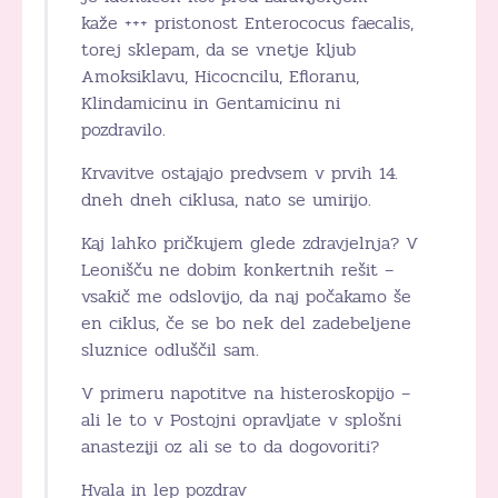
kaže +++ pristonost Enterococus faecalis,
torej sklepam, da se vnetje kljub
Amoksiklavu, Hicocncilu, Efloranu,
Klindamicinu in Gentamicinu ni
pozdravilo.
Krvavitve ostajajo predvsem v prvih 14.
dneh dneh ciklusa, nato se umirijo.
Kaj lahko pričkujem glede zdravjelnja? V
Leonišču ne dobim konkertnih rešit –
vsakič me odslovijo, da naj počakamo še
en ciklus, če se bo nek del zadebeljene
sluznice odluščil sam.
V primeru napotitve na histeroskopijo –
ali le to v Postojni opravljate v splošni
anasteziji oz ali se to da dogovoriti?
Hvala in lep pozdrav