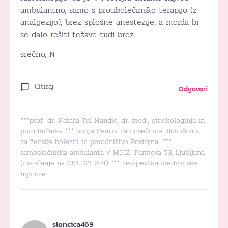
ambulantno, samo s protibolečinsko terapijo (z
analgezijo), brez splošne anestezije, a morda bi
se dalo rešiti težave tudi brez.
srečno, N
Citiraj
Odgovori
***prof. dr. Nataša Tul Mandić, dr. med., ginekologinja in
porodničarka *** vodja Centra za nosečnice, Bolnišnica
za ženske bolezni in porodništvo Postojna, ***
samoplačniška ambulanta v MCCZ, Parmova 53, Ljubljana
(naročanje na 051 321 224) *** terapevtka medicinske
hipnoze
sloncica469