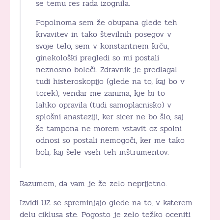
se temu res rada izognila.
Popolnoma sem že obupana glede teh
krvavitev in tako številnih posegov v
svoje telo, sem v konstantnem krču,
ginekološki pregledi so mi postali
neznosno boleči. Zdravnik je predlagal
tudi histeroskopijo (glede na to, kaj bo v
torek), vendar me zanima, kje bi to
lahko opravila (tudi samoplacnisko) v
splošni anasteziji, ker sicer ne bo šlo, saj
še tampona ne morem vstavit oz spolni
odnosi so postali nemogoči, ker me tako
boli, kaj šele vseh teh inštrumentov.
Razumem, da vam je že zelo neprijetno.
Izvidi UZ se spreminjajo glede na to, v katerem
delu ciklusa ste. Pogosto je zelo težko oceniti