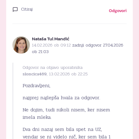
Citiraj
Odgovori
Nataša Tul Mandić
14.02.2026 ob 09:12
zadnji odgovor 27.04.2026
ob 21:03
Odgovor na objavo uporabnika
sloncica469
, 13.02.2026 ob 22:25
Pozdravljeni,
najprej najlepša hvala za odgovor.
Ne dojim, tudi nikoli nisem, ker nisem
imela mleka.
Dva dni nazaj sem bila spet na UZ,
vendar se ni videlo nič, ker sem bila 1