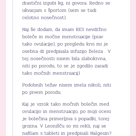
drastični izgubi kg, ni govora. Redno se
ukvarjam s športom (sem se tudi
celotno nosečnost).
Naj še dodam, da imam RES nevdržno
boleče in močne menstruacije (prav
tako ovulacije), po pregledu krvi mi je
osebna dr predpisala infuzijo železa . V
tej nosečnosti nisem bila slabokrvna,
niti po porodu, to se je zgodilo zaradi
tako močnih menstruacij)
Podobnih težav nisem imela nikoli, niti
po prvem porodu.
Kaj je vzrok tako močnih bolečin med
ovulacijo in menstruacijo, po moji oceni
je bolečina primerljiva s popadki, torej
grozna. V Leonišču so mi rekli, naj se
nafilam s tableti in predpisali Nalgesin?