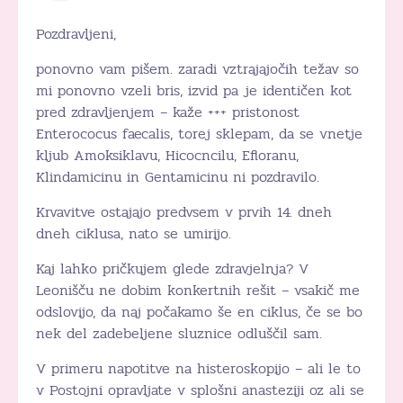
Pozdravljeni,
ponovno vam pišem. zaradi vztrajajočih težav so
mi ponovno vzeli bris, izvid pa je identičen kot
pred zdravljenjem – kaže +++ pristonost
Enterococus faecalis, torej sklepam, da se vnetje
kljub Amoksiklavu, Hicocncilu, Efloranu,
Klindamicinu in Gentamicinu ni pozdravilo.
Krvavitve ostajajo predvsem v prvih 14. dneh
dneh ciklusa, nato se umirijo.
Kaj lahko pričkujem glede zdravjelnja? V
Leonišču ne dobim konkertnih rešit – vsakič me
odslovijo, da naj počakamo še en ciklus, če se bo
nek del zadebeljene sluznice odluščil sam.
V primeru napotitve na histeroskopijo – ali le to
v Postojni opravljate v splošni anasteziji oz ali se