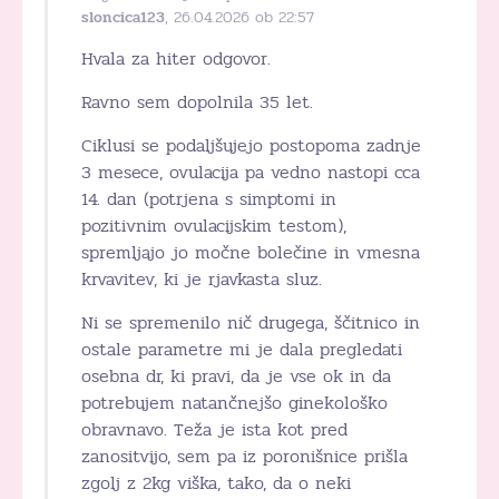
sloncica123
, 26.04.2026 ob 22:57
Hvala za hiter odgovor.
Ravno sem dopolnila 35 let.
Ciklusi se podaljšujejo postopoma zadnje
3 mesece, ovulacija pa vedno nastopi cca
14. dan (potrjena s simptomi in
pozitivnim ovulacijskim testom),
spremljajo jo močne bolečine in vmesna
krvavitev, ki je rjavkasta sluz.
Ni se spremenilo nič drugega, ščitnico in
ostale parametre mi je dala pregledati
osebna dr, ki pravi, da je vse ok in da
potrebujem natančnejšo ginekološko
obravnavo. Teža je ista kot pred
zanositvijo, sem pa iz poronišnice prišla
zgolj z 2kg viška, tako, da o neki