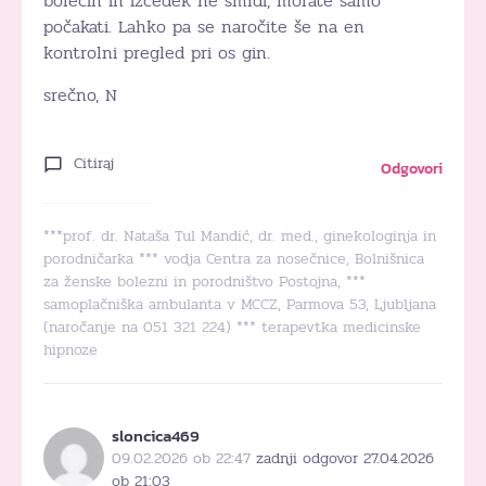
bolečin in izcedek ne smrdi, morate samo
počakati. Lahko pa se naročite še na en
kontrolni pregled pri os gin.
srečno, N
Citiraj
Odgovori
***prof. dr. Nataša Tul Mandić, dr. med., ginekologinja in
porodničarka *** vodja Centra za nosečnice, Bolnišnica
za ženske bolezni in porodništvo Postojna, ***
samoplačniška ambulanta v MCCZ, Parmova 53, Ljubljana
(naročanje na 051 321 224) *** terapevtka medicinske
hipnoze
sloncica469
09.02.2026 ob 22:47
zadnji odgovor 27.04.2026
ob 21:03