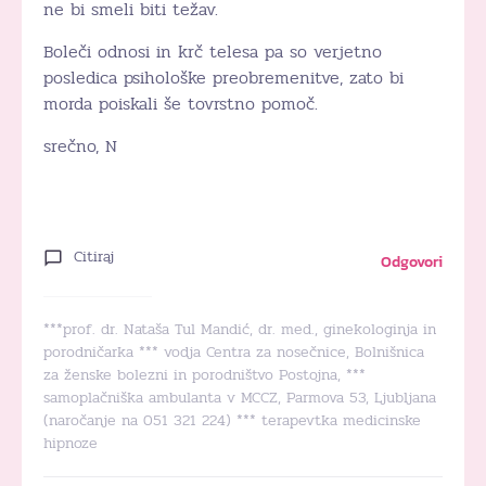
ne bi smeli biti težav.
Boleči odnosi in krč telesa pa so verjetno
posledica psihološke preobremenitve, zato bi
morda poiskali še tovrstno pomoč.
srečno, N
Citiraj
Odgovori
***prof. dr. Nataša Tul Mandić, dr. med., ginekologinja in
porodničarka *** vodja Centra za nosečnice, Bolnišnica
za ženske bolezni in porodništvo Postojna, ***
samoplačniška ambulanta v MCCZ, Parmova 53, Ljubljana
(naročanje na 051 321 224) *** terapevtka medicinske
hipnoze