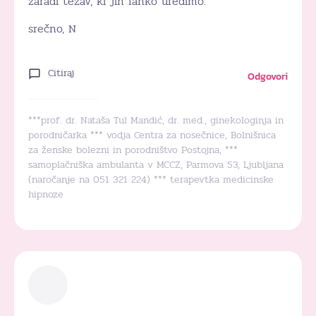
zaradi težav, ki jih lahko uredimo.
srečno, N
Citiraj
Odgovori
***prof. dr. Nataša Tul Mandić, dr. med., ginekologinja in
porodničarka *** vodja Centra za nosečnice, Bolnišnica
za ženske bolezni in porodništvo Postojna, ***
samoplačniška ambulanta v MCCZ, Parmova 53, Ljubljana
(naročanje na 051 321 224) *** terapevtka medicinske
hipnoze