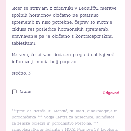
Sicer se strinjam z zdravniki v Leonišču, meritve
spolnih hormonov običajno ne pojasnijo
sprememb in niso potrebne, čeprav so motnje
ciklusa res posledica hormonskih sprememb,
uravnavanje pa je običajno s kontracepcijskimi
tabletkami.
Ne vem, če bi vam dodaten pregled dal kaj več
informacij, morda bolj pogovor.
srečno, N
Citiraj
Odgovori
***prof. dr. Nataša Tul Mandić, dr. med., ginekologinja in
porodničarka *** vodja Centra za nosečnice, Bolnišnica
za ženske bolezni in porodništvo Postojna, ***
samoplačniška ambulanta v MCCZ, Parmova 53, Ljubljana