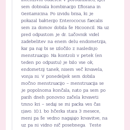
sem dobivala kombinacijo Eflorana in
Gentamicina. Po izvidu brisa, ki je
pokazal bakterijo Enterococus faecalis
sem za domov dobila še Hicooncil. Na uz
pred odpustom je dr. Lučovnik videl
zadebelitev na enem delu endometrija,
kar pa naj bi se izločilo z naslednjo
menstruacijo. Na kontroli v petek (en
teden po odpustu) je bilo vse ok,
endometrij tanek, nisem več krvavela,
vonja ni. V ponedeljek sem dobila
močno menstruacijo – menstruacija se
je popolnoma končala, nato pa sem po
parih dneh ponovno začela krvaveti
tmno kri – sedaj se mi packa ves čas
rjavo. 10.1. bo hčerka stara 3 mesece,
meni pa še vedno nagajajo krvavitve, na
uz pa ni vidno nič posebnega. Teste