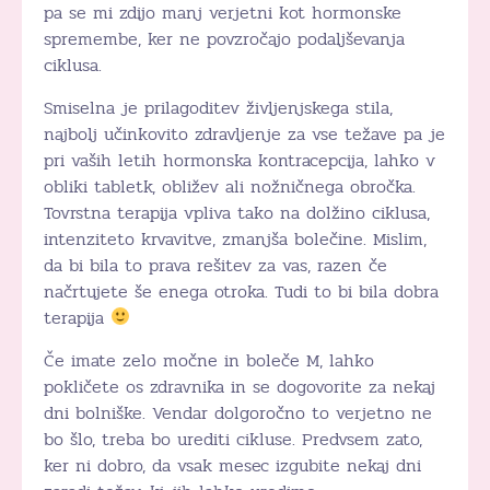
pa se mi zdijo manj verjetni kot hormonske
spremembe, ker ne povzročajo podaljševanja
ciklusa.
Smiselna je prilagoditev življenjskega stila,
najbolj učinkovito zdravljenje za vse težave pa je
pri vaših letih hormonska kontracepcija, lahko v
obliki tabletk, obližev ali nožničnega obročka.
Tovrstna terapija vpliva tako na dolžino ciklusa,
intenziteto krvavitve, zmanjša bolečine. Mislim,
da bi bila to prava rešitev za vas, razen če
načrtujete še enega otroka. Tudi to bi bila dobra
terapija
Če imate zelo močne in boleče M, lahko
pokličete os zdravnika in se dogovorite za nekaj
dni bolniške. Vendar dolgoročno to verjetno ne
bo šlo, treba bo urediti cikluse. Predvsem zato,
ker ni dobro, da vsak mesec izgubite nekaj dni