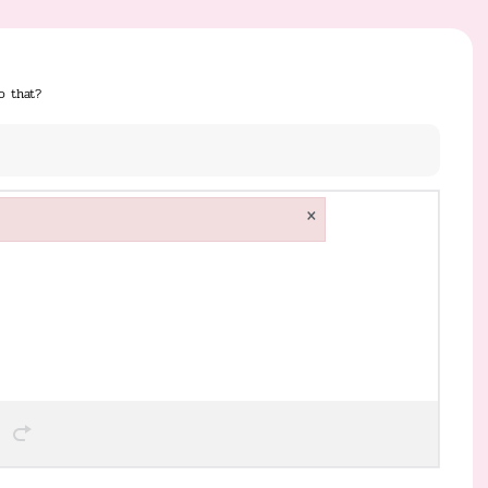
o that?
×