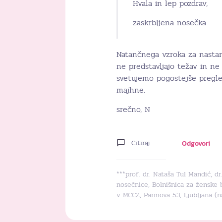
Hvala in lep pozdrav,
zaskrbljena nosečka
Natančnega vzroka za nastan
ne predstavljajo težav in ne
svetujemo pogostejše pregle
majhne.
srečno, N
Citiraj
Odgovori
***prof. dr. Nataša Tul Mandić, d
nosečnice, Bolnišnica za ženske 
v MCCZ, Parmova 53, Ljubljana (