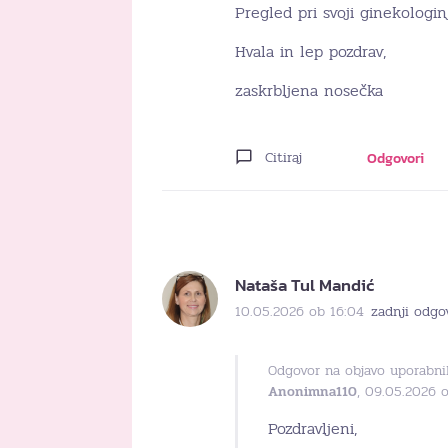
Pregled pri svoji ginekologi
Hvala in lep pozdrav,
zaskrbljena nosečka
Citiraj
Odgovori
Nataša Tul Mandić
10.05.2026 ob 16:04
zadnji odgo
Odgovor na objavo uporabni
Anonimna110
, 09.05.2026 o
Pozdravljeni,