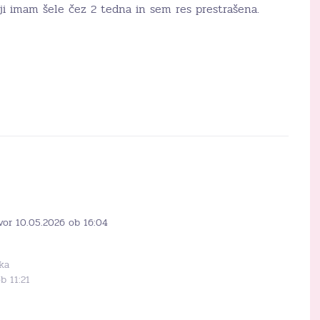
nji imam šele čez 2 tedna in sem res prestrašena.
vor 10.05.2026 ob 16:04
ka
b 11:21