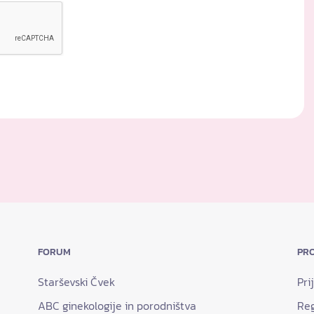
FORUM
PRO
Starševski Čvek
Pri
ABC ginekologije in porodništva
Reg