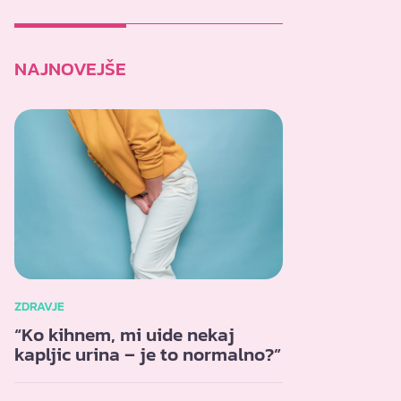
NAJNOVEJŠE
ZDRAVJE
“Ko kihnem, mi uide nekaj
kapljic urina – je to normalno?”