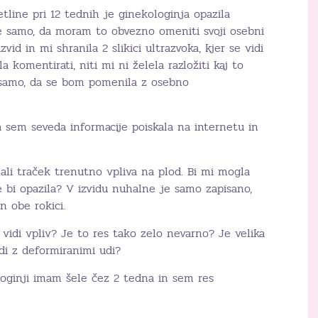
tline pri 12 tednih je ginekologinja opazila
je samo, da moram to obvezno omeniti svoji osebni
zvid in mi shranila 2 slikici ultrazvoka, kjer se vidi
la komentirati, niti mi ni želela razložiti kaj to
 samo, da se bom pomenila z osebno
a sem seveda informacije poiskala na internetu in
 ali traček trenutno vpliva na plod. Bi mi mogla
e bi opazila? V izvidu nuhalne je samo zapisano,
n obe rokici.
vidi vpliv? Je to res tako zelo nevarno? Je velika
di z deformiranimi udi?
ologinji imam šele čez 2 tedna in sem res