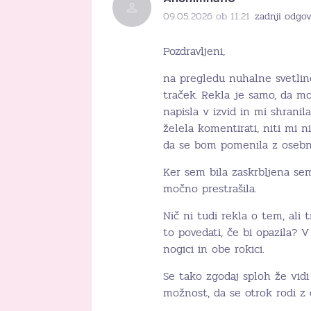
09.05.2026 ob 11:21
zadnji odgov
Pozdravljeni,
na pregledu nuhalne svetline
traček. Rekla je samo, da mo
napisla v izvid in mi shranila
želela komentirati, niti mi n
da se bom pomenila z osebn
Ker sem bila zaskrbljena sem
močno prestrašila.
Nič ni tudi rekla o tem, ali
to povedati, če bi opazila? 
nogici in obe rokici.
Se tako zgodaj sploh že vidi
možnost, da se otrok rodi z