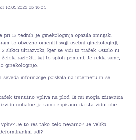
or 10.05.2026 ob 16:04
 pri 12 tednih je ginekologinja opazila amnijski
ram to obvezno omeniti svoji osebni ginekologinji,
 2 slikici ultrazvoka, kjer se vidi ta traček. Ostalo ni
i želela razložiti kaj to sploh pomeni. Je rekla samo,
o ginekologinjo.
 seveda informacije poiskala na internetu in se
 traček trenutno vpliva na plod. Bi mi mogla zdravnica
V izvidu nuhalne je samo zapisano, da sta vidni obe
 vpliv? Je to res tako zelo nevarno? Je velika
 deformiranimi udi?