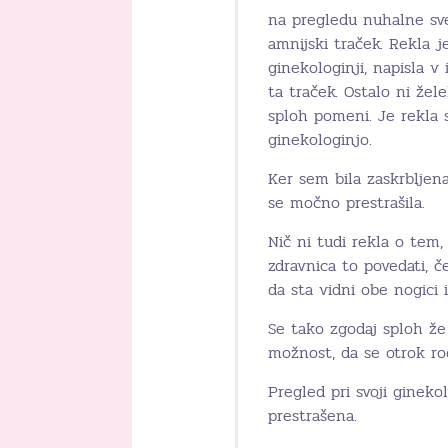
na pregledu nuhalne sve
amnijski traček. Rekla 
ginekologinji, napisla v i
ta traček. Ostalo ni žele
sploh pomeni. Je rekla
ginekologinjo.
Ker sem bila zaskrbljen
se močno prestrašila.
Nič ni tudi rekla o tem,
zdravnica to povedati, č
da sta vidni obe nogici i
Se tako zgodaj sploh že 
možnost, da se otrok ro
Pregled pri svoji ginek
prestrašena.