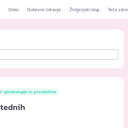
Onko
Duševno zdravje
Življenjski slog
Teža zdra
C ginekologije in porodništva
 tednih