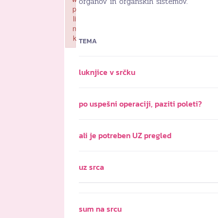
organov in organskih sistemov.
p
li
n
k
TEMA
Failed to initialize plugin: wplink
luknjice v srčku
po uspešni operaciji, paziti poleti?
ali je potreben UZ pregled
uz srca
sum na srcu