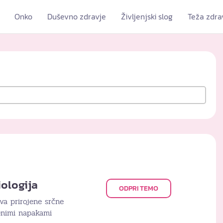
Onko
Duševno zdravje
Življenjski slog
Teža zdra
iologija
ODPRI TEMO
iva prirojene srčne
enimi napakami