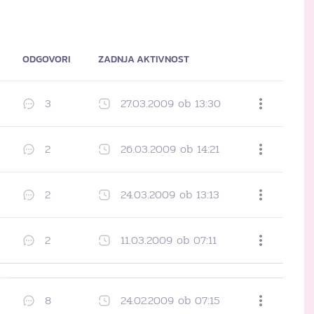
ODGOVORI
ZADNJA AKTIVNOST
3
27.03.2009 ob 13:30
Dodaj med priljubljene
2
26.03.2009 ob 14:21
Dodaj med priljubljene
2
24.03.2009 ob 13:13
Dodaj med priljubljene
2
11.03.2009 ob 07:11
Dodaj med priljubljene
8
24.02.2009 ob 07:15