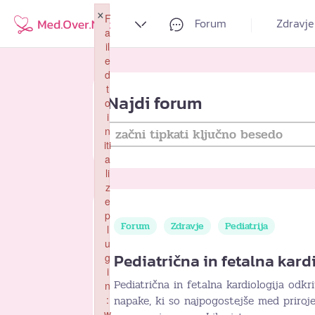
×
F
Forum
Zdravje
a
il
e
d
t
Najdi forum
o
i
n
iti
a
li
z
e
p
Forum
Zdravje
Pediatrija
l
u
Pediatrična in fetalna kard
g
i
Pediatrična in fetalna kardiologija odkr
n
napake, ki so najpogostejše med priroj
:
w