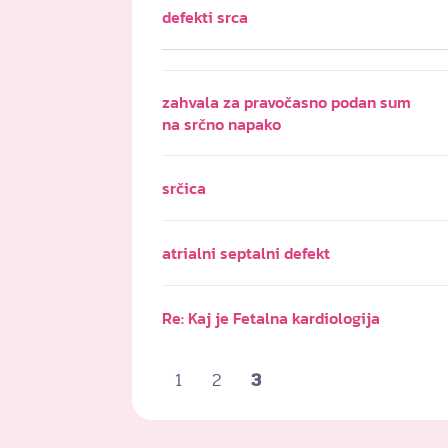
defekti srca
zahvala za pravočasno podan sum
na srčno napako
srčica
atrialni septalni defekt
Re: Kaj je Fetalna kardiologija
1
2
3