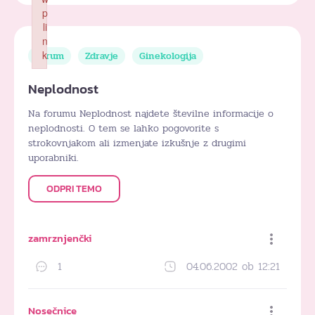
p
li
n
k
Forum
Zdravje
Ginekologija
Failed to initialize plugin: wplink
Neplodnost
Na forumu Neplodnost najdete številne informacije o
neplodnosti. O tem se lahko pogovorite s
strokovnjakom ali izmenjate izkušnje z drugimi
uporabniki.
ODPRI TEMO
zamrznjenčki
1
04.06.2002 ob 12:21
Dodaj med priljubljene
Nosečnice