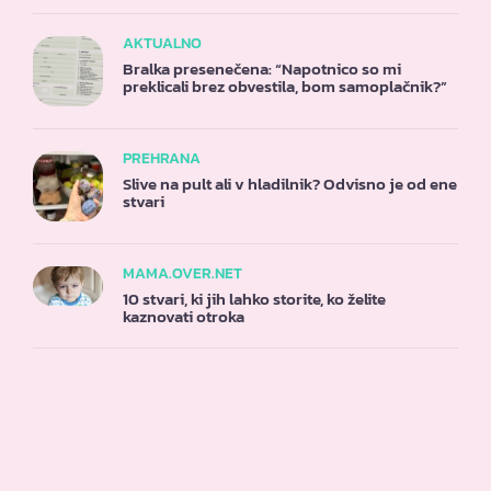
AKTUALNO
Bralka presenečena: “Napotnico so mi
preklicali brez obvestila, bom samoplačnik?”
PREHRANA
Slive na pult ali v hladilnik? Odvisno je od ene
stvari
MAMA.OVER.NET
10 stvari, ki jih lahko storite, ko želite
kaznovati otroka