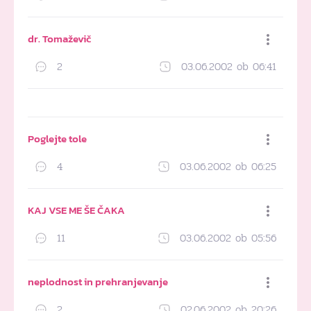
Dodaj med priljubljene
dr. Tomaževič
2
03.06.2002 ob 06:41
Dodaj med priljubljene
Poglejte tole
4
03.06.2002 ob 06:25
Dodaj med priljubljene
KAJ VSE ME ŠE ČAKA
11
03.06.2002 ob 05:56
Dodaj med priljubljene
neplodnost in prehranjevanje
2
02.06.2002 ob 20:26