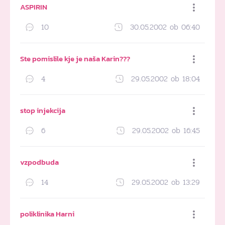
ASPIRIN
10
30.05.2002 ob 06:40
Dodaj med priljubljene
Ste pomislile kje je naša Karin???
4
29.05.2002 ob 18:04
Dodaj med priljubljene
stop injekcija
6
29.05.2002 ob 16:45
Dodaj med priljubljene
vzpodbuda
14
29.05.2002 ob 13:29
Dodaj med priljubljene
poliklinika Harni