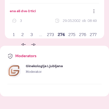
Dodaj med priljubljene
ena ali dve črtici
3
29.05.2002 ob 08:49
Dodaj med priljubljene
1
2
3
…
273
274
275
276
277
Moderators
Ginekologija Ljubljana
Moderator