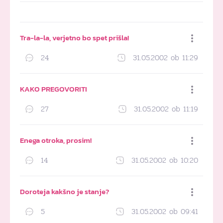
Tra-la-la, verjetno bo spet prišla!
24
31.05.2002 ob 11:29
Dodaj med priljubljene
KAKO PREGOVORITI
27
31.05.2002 ob 11:19
Dodaj med priljubljene
Enega otroka, prosim!
14
31.05.2002 ob 10:20
Dodaj med priljubljene
Doroteja kakšno je stanje?
5
31.05.2002 ob 09:41
Dodaj med priljubljene