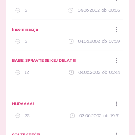
5
04.06.2002 ob 08:05
Dodaj med priljubljene
Inseminacija
5
04.06.2002 ob 07:59
Dodaj med priljubljene
BABE, SPRAVTE SE KEJ DELAT !!!
12
04.06.2002 ob 05:44
Dodaj med priljubljene
HURAAAA!
25
03.06.2002 ob 19:51
Dodaj med priljubljene
SOLZE SREČE!