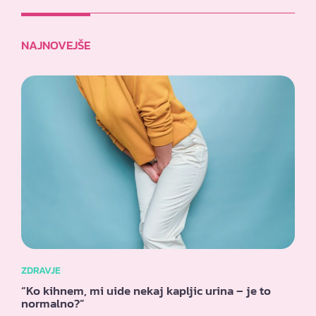
NAJNOVEJŠE
ZDRAVJE
“Ko kihnem, mi uide nekaj kapljic urina – je to
normalno?”