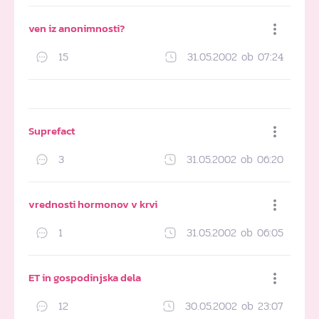
ven iz anonimnosti?
15
31.05.2002 ob 07:24
Dodaj med priljubljene
Suprefact
3
31.05.2002 ob 06:20
Dodaj med priljubljene
vrednosti hormonov v krvi
1
31.05.2002 ob 06:05
Dodaj med priljubljene
ET in gospodinjska dela
12
30.05.2002 ob 23:07