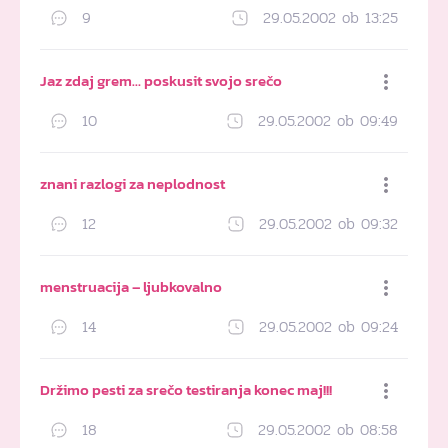
9
29.05.2002 ob 13:25
Dodaj med priljubljene
Jaz zdaj grem… poskusit svojo srečo
10
29.05.2002 ob 09:49
Dodaj med priljubljene
znani razlogi za neplodnost
12
29.05.2002 ob 09:32
Dodaj med priljubljene
menstruacija – ljubkovalno
14
29.05.2002 ob 09:24
Dodaj med priljubljene
Držimo pesti za srečo testiranja konec maj!!!
18
29.05.2002 ob 08:58