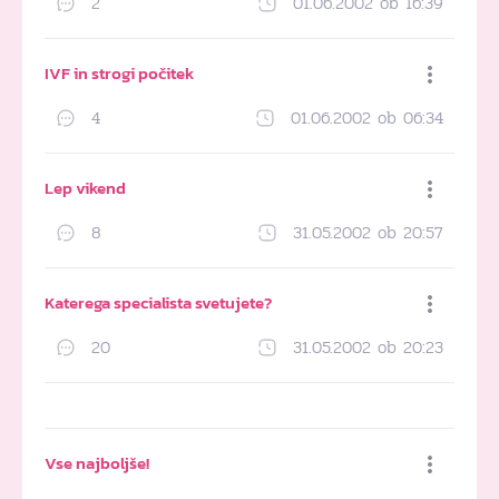
2
01.06.2002 ob 16:39
Dodaj med priljubljene
IVF in strogi počitek
4
01.06.2002 ob 06:34
Dodaj med priljubljene
Lep vikend
8
31.05.2002 ob 20:57
Dodaj med priljubljene
Katerega specialista svetujete?
20
31.05.2002 ob 20:23
Dodaj med priljubljene
Vse najboljše!