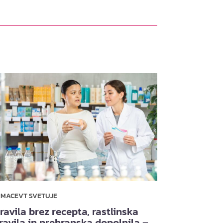
RMACEVT SVETUJE
ravila brez recepta, rastlinska
ravila in prehranska dopolnila –