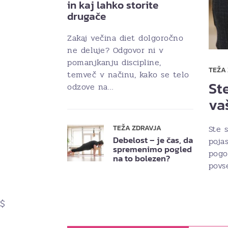
in kaj lahko storite
drugače
Zakaj večina diet dolgoročno
ne deluje? Odgovor ni v
pomanjkanju discipline,
TEŽA
temveč v načinu, kako se telo
Ste
odzove na…
va
Ste s
TEŽA ZDRAVJA
Debelost – je čas, da
poja
spremenimo pogled
pogo
na to bolezen?
povs
$