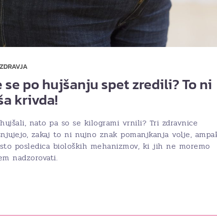
 ZDRAVJA
 se po hujšanju spet zredili? To ni
ša krivda!
hujšali, nato pa so se kilogrami vrnili? Tri zdravnice
snjujejo, zakaj to ni nujno znak pomanjkanja volje, ampa
sto posledica bioloških mehanizmov, ki jih ne moremo
em nadzorovati.