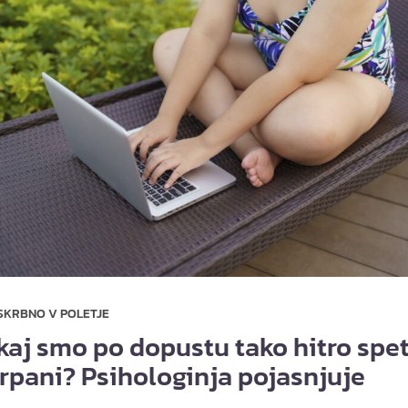
SKRBNO V POLETJE
kaj smo po dopustu tako hitro spe
črpani? Psihologinja pojasnjuje