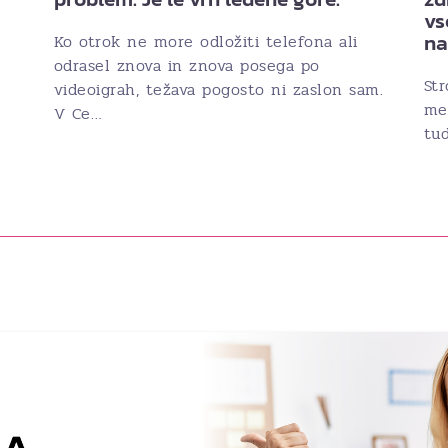
vs
n
Ko otrok ne more odložiti telefona ali
odrasel znova in znova posega po
Str
videoigrah, težava pogosto ni zaslon sam.
med
V Ce…
tud