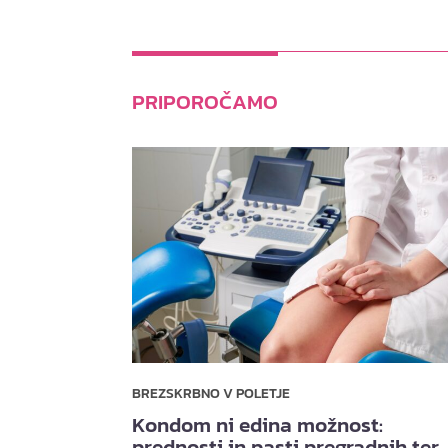
PRIPOROČAMO
BREZSKRBNO V POLETJE
Kondom ni edina možnost:
prednosti in pasti pregradnih ter