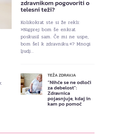
zdravnikom pogovoriti o
telesni teži?
Kolikokrat ste si že rekli:
»Najprej bom še enkrat
poskusil sam. Če mi ne uspe,
bom šel k zdravniku.«? Mnogi
ljudj…
TEŽA ZDRAVJA
“Nihče se ne odloči
k
za debelost”:
Zdravnica
pojasnjuje, kdaj in
kam po pomoč