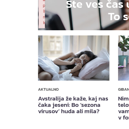
Ste ves čas 
p
To s
li
n
k
Failed to initialize plugin: wplink
AKTUALNO
GIBA
Avstralija že kaže, kaj nas
Nim
čaka jeseni: Bo ‘sezona
telo
virusov’ huda ali mila?
vam
v f