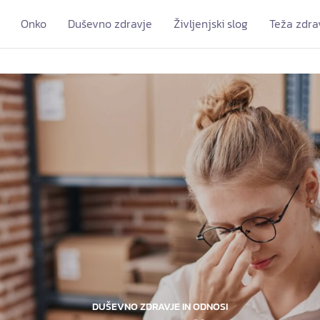
Onko
Duševno zdravje
Življenjski slog
Teža zdra
DUŠEVNO ZDRAVJE IN ODNOSI