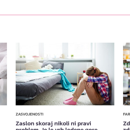
ZASVOJENOSTI
FA
Zaslon skoraj nikoli ni pravi
Zd
problem. Je le vrh ledene gore.
zd