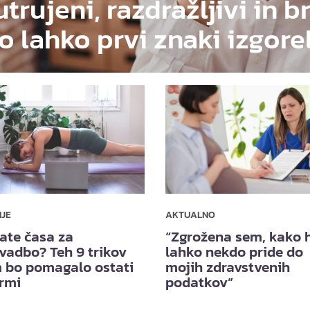
utrujeni, razdražljivi in b
o lahko prvi znaki izgore
NJE
AKTUALNO
ate časa za
“Zgrožena sem, kako h
vadbo? Teh 9 trikov
lahko nekdo pride do
 bo pomagalo ostati
mojih zdravstvenih
ormi
podatkov”