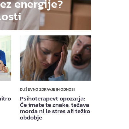
rez energije?
losti
DUŠEVNO ZDRAVJE IN ODNOSI
itro
Psihoterapevt opozarja:
Če imate te znake, težava
morda ni le stres ali težko
obdobje