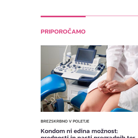
PRIPOROČAMO
BREZSKRBNO V POLETJE
Kondom ni edina možnost:
prednosti in pasti pregradnih ter