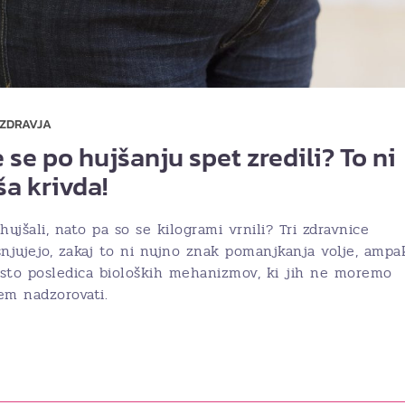
 ZDRAVJA
 se po hujšanju spet zredili? To ni
ša krivda!
hujšali, nato pa so se kilogrami vrnili? Tri zdravnice
snjujejo, zakaj to ni nujno znak pomanjkanja volje, ampa
sto posledica bioloških mehanizmov, ki jih ne moremo
em nadzorovati.