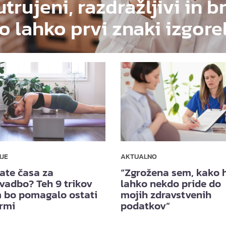
utrujeni, razdražljivi in b
o lahko prvi znaki izgore
NJE
AKTUALNO
ate časa za
“Zgrožena sem, kako h
vadbo? Teh 9 trikov
lahko nekdo pride do
 bo pomagalo ostati
mojih zdravstvenih
ormi
podatkov”