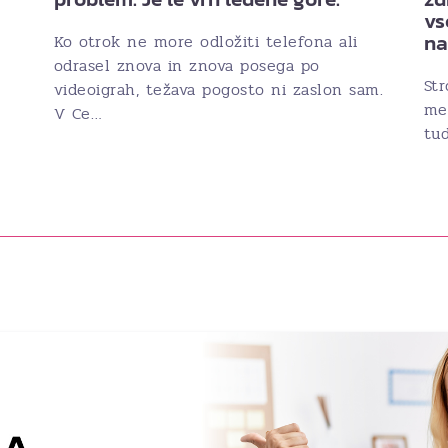
vs
n
Ko otrok ne more odložiti telefona ali
odrasel znova in znova posega po
Str
videoigrah, težava pogosto ni zaslon sam.
med
V Ce…
tud