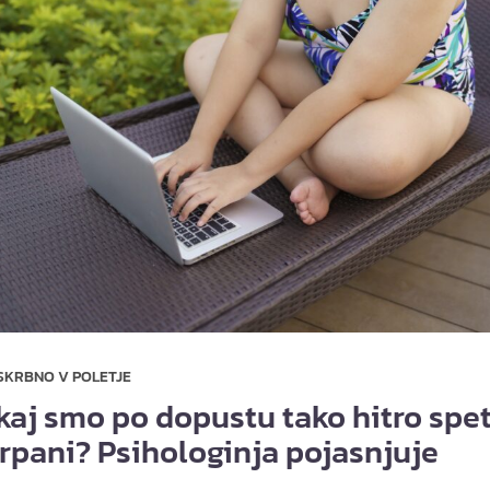
SKRBNO V POLETJE
kaj smo po dopustu tako hitro spe
črpani? Psihologinja pojasnjuje