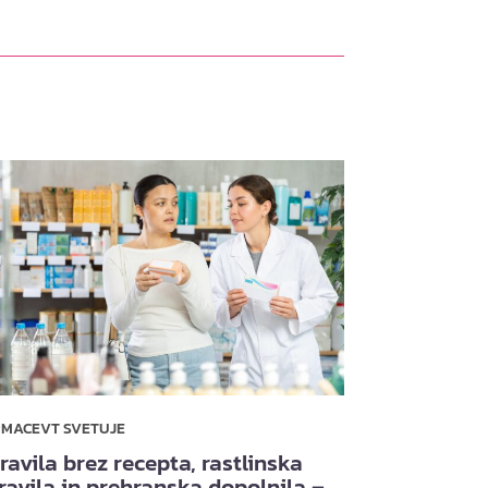
RMACEVT SVETUJE
ravila brez recepta, rastlinska
ravila in prehranska dopolnila –