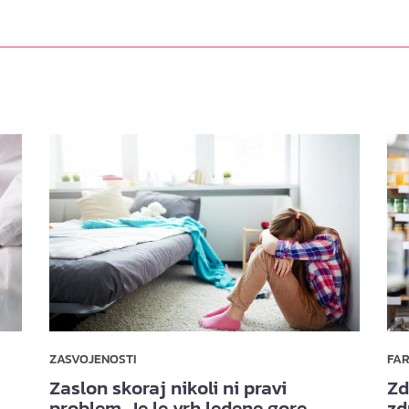
ZASVOJENOSTI
FA
Zaslon skoraj nikoli ni pravi
Zd
problem. Je le vrh ledene gore.
zd