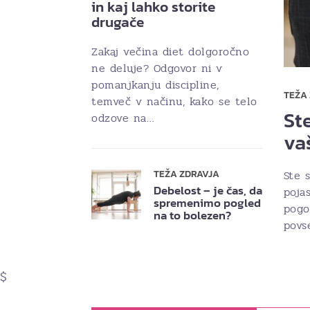
in kaj lahko storite
drugače
Zakaj večina diet dolgoročno
ne deluje? Odgovor ni v
pomanjkanju discipline,
TEŽA
temveč v načinu, kako se telo
Ste
odzove na…
va
Ste s
TEŽA ZDRAVJA
Debelost – je čas, da
poja
spremenimo pogled
pogo
na to bolezen?
povs
$