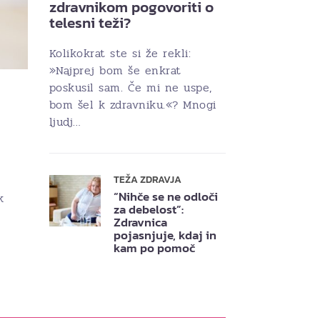
zdravnikom pogovoriti o
telesni teži?
Kolikokrat ste si že rekli:
»Najprej bom še enkrat
poskusil sam. Če mi ne uspe,
bom šel k zdravniku.«? Mnogi
ljudj…
TEŽA ZDRAVJA
“Nihče se ne odloči
k
za debelost”:
Zdravnica
pojasnjuje, kdaj in
kam po pomoč