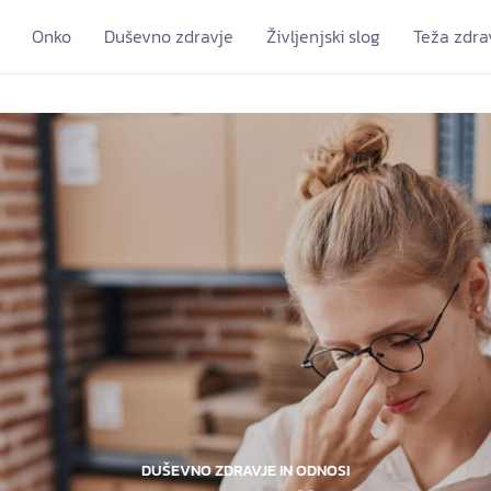
Onko
Duševno zdravje
Življenjski slog
Teža zdra
DUŠEVNO ZDRAVJE IN ODNOSI