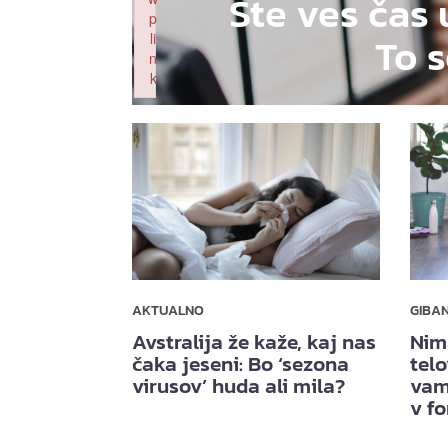
Ste ves čas 
p
To s
li
n
k
Failed to initialize plugin: wplink
AKTUALNO
GIBA
Avstralija že kaže, kaj nas
Nim
čaka jeseni: Bo ‘sezona
telo
virusov’ huda ali mila?
vam
v f