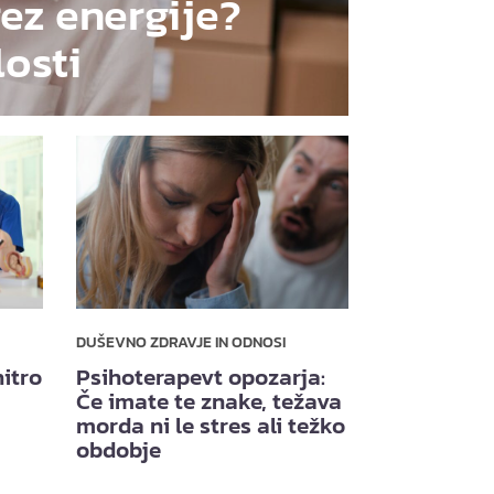
rez energije?
losti
DUŠEVNO ZDRAVJE IN ODNOSI
itro
Psihoterapevt opozarja:
Če imate te znake, težava
morda ni le stres ali težko
obdobje