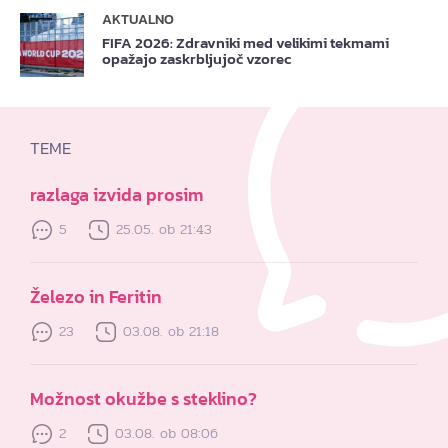
AKTUALNO
FIFA 2026: Zdravniki med velikimi tekmami
opažajo zaskrbljujoč vzorec
TEME
razlaga izvida prosim
5
25.05. ob 21:43
Železo in Feritin
23
03.08. ob 21:18
Možnost okužbe s steklino?
2
03.08. ob 08:06