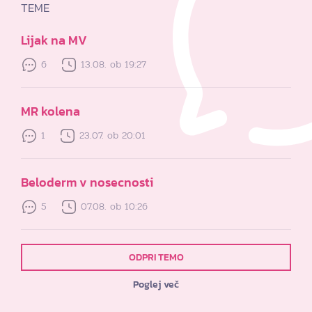
TEME
Lijak na MV
6
13.08. ob 19:27
MR kolena
1
23.07. ob 20:01
Beloderm v nosecnosti
5
07.08. ob 10:26
ODPRI TEMO
Poglej več