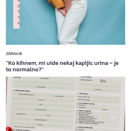
p
li
n
k
Failed to initialize plugin: wplink
ZDRAVJE
“Ko kihnem, mi uide nekaj kapljic urina – je
to normalno?”