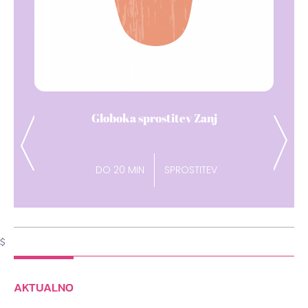
Dih pavza
Previous
Next
DO 15 MIN
ENERGIJA
$
AKTUALNO