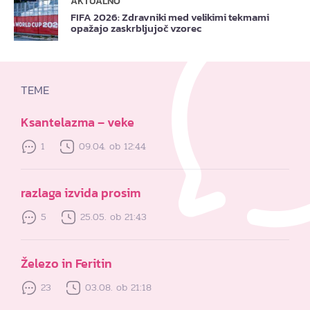
AKTUALNO
FIFA 2026: Zdravniki med velikimi tekmami
opažajo zaskrbljujoč vzorec
TEME
Ksantelazma – veke
1
09.04. ob 12:44
razlaga izvida prosim
5
25.05. ob 21:43
Železo in Feritin
23
03.08. ob 21:18