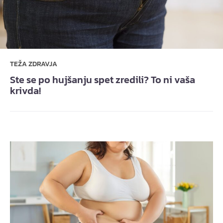
TEŽA ZDRAVJA
Ste se po hujšanju spet zredili? To ni vaša
krivda!