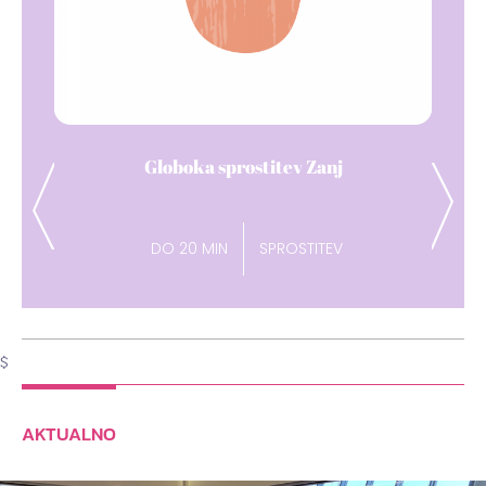
Dih pavza
Previous
Next
DO 15 MIN
ENERGIJA
$
AKTUALNO