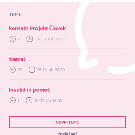
TEME
kontakt Projekt Človek
2
06.03. ob 09:02
tramal
23
25.11. ob 22:39
Invalid in pomoč
1
19.07. ob 18:55
ODPRI TEMO
Poglej več