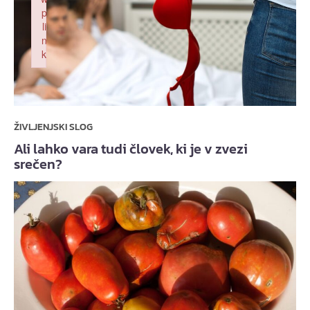
p
li
n
k
Failed to initialize plugin: wplink
ŽIVLJENJSKI SLOG
Ali lahko vara tudi človek, ki je v zvezi
srečen?