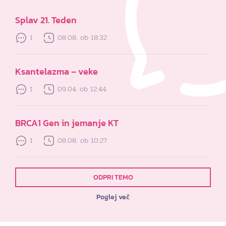
Splav 21. Teden
1
08.08. ob 18:32
Ksantelazma – veke
1
09.04. ob 12:44
BRCA1 Gen in jemanje KT
1
08.08. ob 10:27
ODPRI TEMO
Poglej več