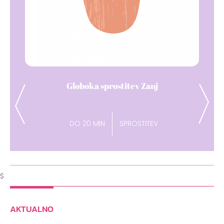
Dih pavza
Previous
Next
DO 15 MIN
ENERGIJA
$
AKTUALNO