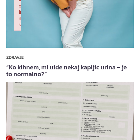
p
li
n
k
Failed to initialize plugin: wplink
ZDRAVJE
“Ko kihnem, mi uide nekaj kapljic urina – je
to normalno?”