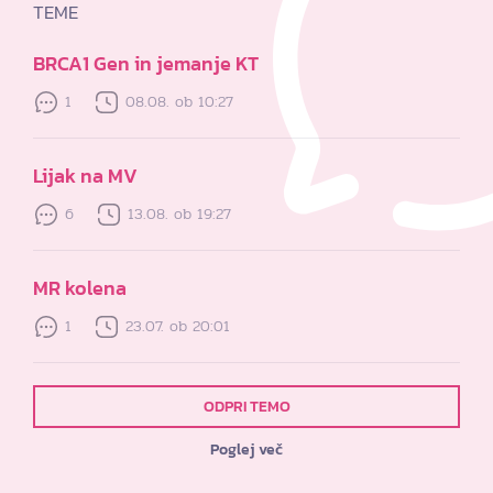
TEME
BRCA1 Gen in jemanje KT
1
08.08. ob 10:27
Lijak na MV
6
13.08. ob 19:27
MR kolena
1
23.07. ob 20:01
ODPRI TEMO
Poglej več