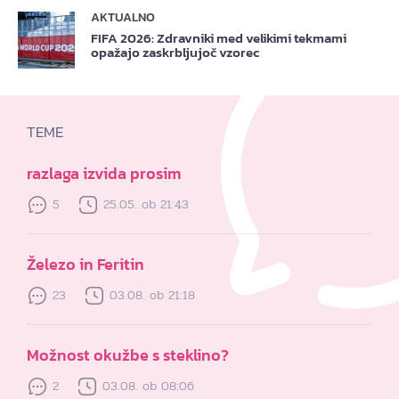
AKTUALNO
FIFA 2026: Zdravniki med velikimi tekmami
opažajo zaskrbljujoč vzorec
TEME
razlaga izvida prosim
5
25.05. ob 21:43
Železo in Feritin
23
03.08. ob 21:18
Možnost okužbe s steklino?
2
03.08. ob 08:06