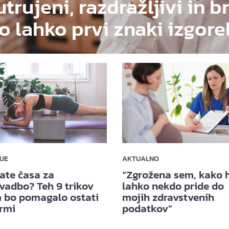
utrujeni, razdražljivi in b
o lahko prvi znaki izgore
NJE
AKTUALNO
ate časa za
“Zgrožena sem, kako h
vadbo? Teh 9 trikov
lahko nekdo pride do
 bo pomagalo ostati
mojih zdravstvenih
ormi
podatkov”