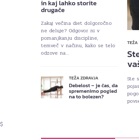
in kaj lahko storite
drugače
Zakaj večina diet dolgoročno
ne deluje? Odgovor ni v
pomanjkanju discipline,
TEŽA
temveč v načinu, kako se telo
Ste
odzove na…
va
Ste s
TEŽA ZDRAVJA
Debelost – je čas, da
poja
spremenimo pogled
pogo
na to bolezen?
povs
$