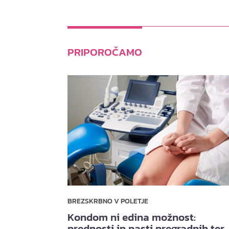
PRIPOROČAMO
BREZSKRBNO V POLETJE
Kondom ni edina možnost:
prednosti in pasti pregradnih ter