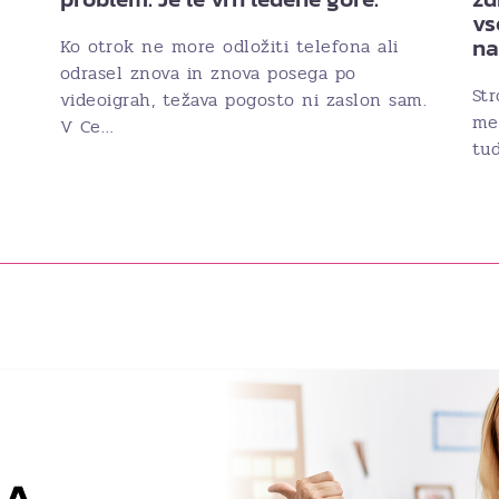
vs
n
Ko otrok ne more odložiti telefona ali
odrasel znova in znova posega po
Str
videoigrah, težava pogosto ni zaslon sam.
med
V Ce…
tud