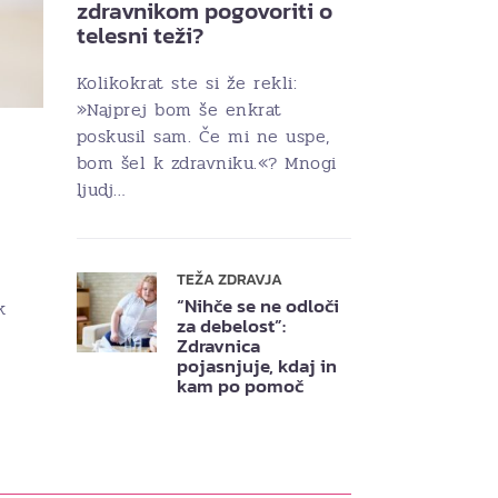
zdravnikom pogovoriti o
telesni teži?
Kolikokrat ste si že rekli:
»Najprej bom še enkrat
poskusil sam. Če mi ne uspe,
bom šel k zdravniku.«? Mnogi
ljudj…
TEŽA ZDRAVJA
“Nihče se ne odloči
k
za debelost”:
Zdravnica
pojasnjuje, kdaj in
kam po pomoč