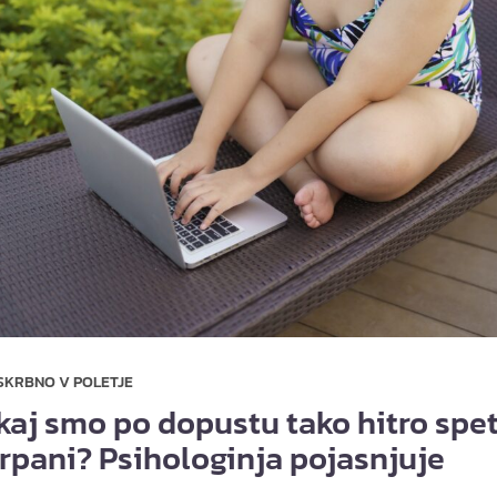
SKRBNO V POLETJE
kaj smo po dopustu tako hitro spe
črpani? Psihologinja pojasnjuje