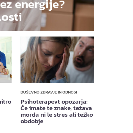
rez energije?
losti
DUŠEVNO ZDRAVJE IN ODNOSI
itro
Psihoterapevt opozarja:
Če imate te znake, težava
morda ni le stres ali težko
obdobje