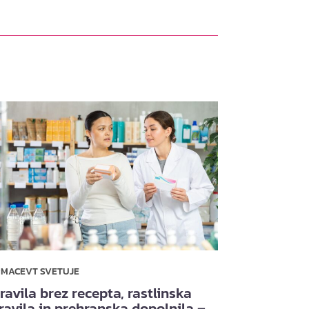
RMACEVT SVETUJE
ravila brez recepta, rastlinska
ravila in prehranska dopolnila –