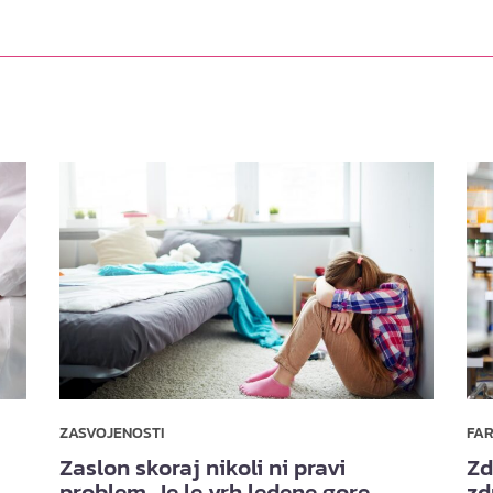
ZASVOJENOSTI
FA
Zaslon skoraj nikoli ni pravi
Zd
problem. Je le vrh ledene gore.
zd