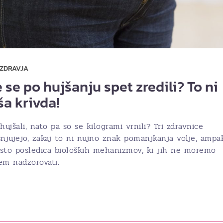
 ZDRAVJA
 se po hujšanju spet zredili? To ni
ša krivda!
hujšali, nato pa so se kilogrami vrnili? Tri zdravnice
snjujejo, zakaj to ni nujno znak pomanjkanja volje, ampa
sto posledica bioloških mehanizmov, ki jih ne moremo
em nadzorovati.