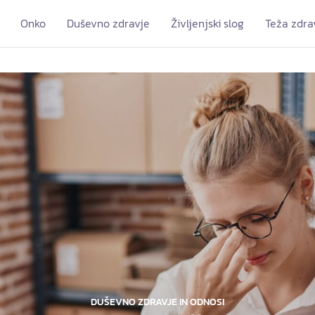
Onko
Duševno zdravje
Življenjski slog
Teža zdra
DUŠEVNO ZDRAVJE IN ODNOSI