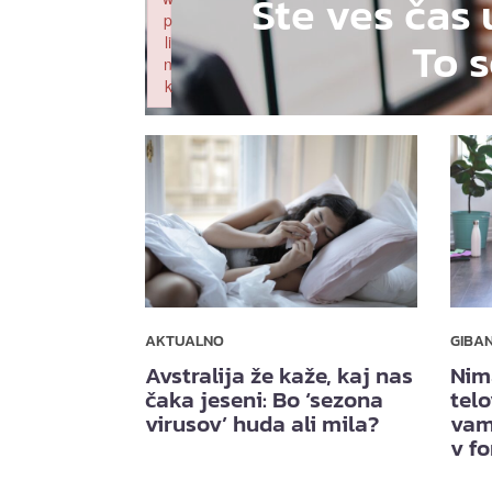
Ste ves čas 
p
To s
li
n
k
Failed to initialize plugin: wplink
AKTUALNO
GIBA
Avstralija že kaže, kaj nas
Nim
čaka jeseni: Bo ‘sezona
telo
virusov’ huda ali mila?
vam
v f