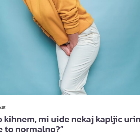
VJE
o kihnem, mi uide nekaj kapljic uri
je to normalno?”