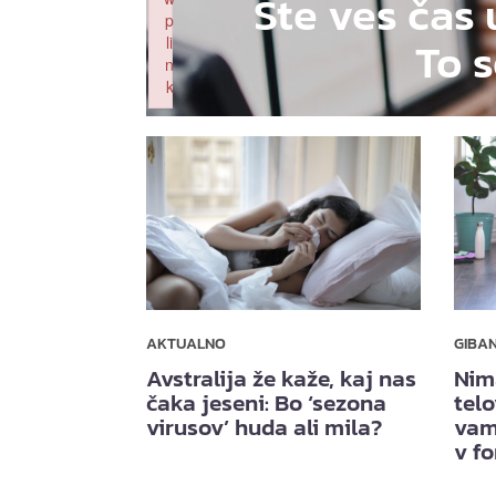
Ste ves čas 
p
To s
li
n
k
Failed to initialize plugin: wplink
AKTUALNO
GIBA
Avstralija že kaže, kaj nas
Nim
čaka jeseni: Bo ‘sezona
telo
virusov’ huda ali mila?
vam
v f