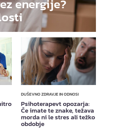
rez energije?
losti
DUŠEVNO ZDRAVJE IN ODNOSI
itro
Psihoterapevt opozarja:
Če imate te znake, težava
morda ni le stres ali težko
obdobje