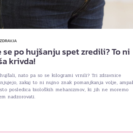
 ZDRAVJA
 se po hujšanju spet zredili? To ni
ša krivda!
hujšali, nato pa so se kilogrami vrnili? Tri zdravnice
snjujejo, zakaj to ni nujno znak pomanjkanja volje, ampa
sto posledica bioloških mehanizmov, ki jih ne moremo
em nadzorovati.