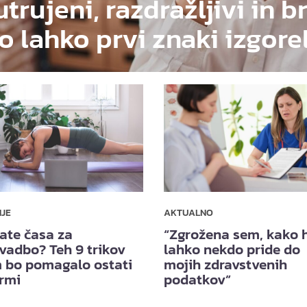
utrujeni, razdražljivi in b
o lahko prvi znaki izgore
NJE
AKTUALNO
ate časa za
“Zgrožena sem, kako h
vadbo? Teh 9 trikov
lahko nekdo pride do
 bo pomagalo ostati
mojih zdravstvenih
ormi
podatkov”