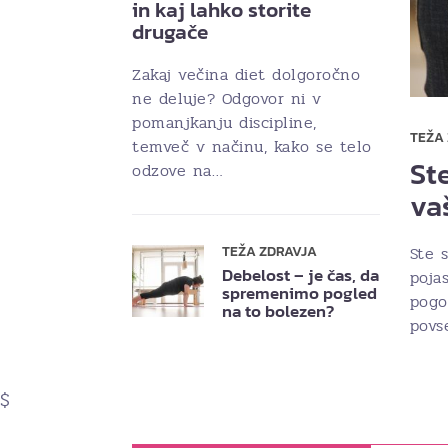
in kaj lahko storite
drugače
Zakaj večina diet dolgoročno
ne deluje? Odgovor ni v
pomanjkanju discipline,
TEŽA
temveč v načinu, kako se telo
Ste
odzove na…
va
Ste s
TEŽA ZDRAVJA
Debelost – je čas, da
poja
spremenimo pogled
pogo
na to bolezen?
povs
$