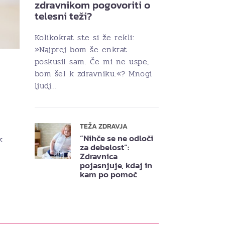
zdravnikom pogovoriti o
telesni teži?
Kolikokrat ste si že rekli:
»Najprej bom še enkrat
poskusil sam. Če mi ne uspe,
bom šel k zdravniku.«? Mnogi
ljudj…
TEŽA ZDRAVJA
“Nihče se ne odloči
k
za debelost”:
Zdravnica
pojasnjuje, kdaj in
kam po pomoč