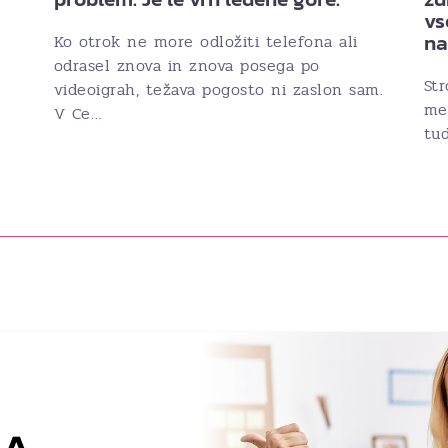
vs
n
Ko otrok ne more odložiti telefona ali
odrasel znova in znova posega po
Str
videoigrah, težava pogosto ni zaslon sam.
med
V Ce…
tud