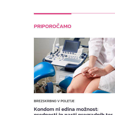
PRIPOROČAMO
BREZSKRBNO V POLETJE
Kondom ni edina možnost:
prednosti in pasti pregradnih ter