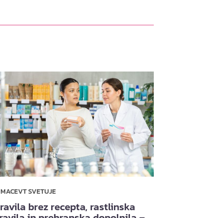
RMACEVT SVETUJE
ravila brez recepta, rastlinska
ravila in prehranska dopolnila –