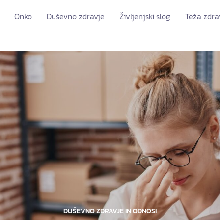
Onko
Duševno zdravje
Življenjski slog
Teža zdra
DUŠEVNO ZDRAVJE IN ODNOSI