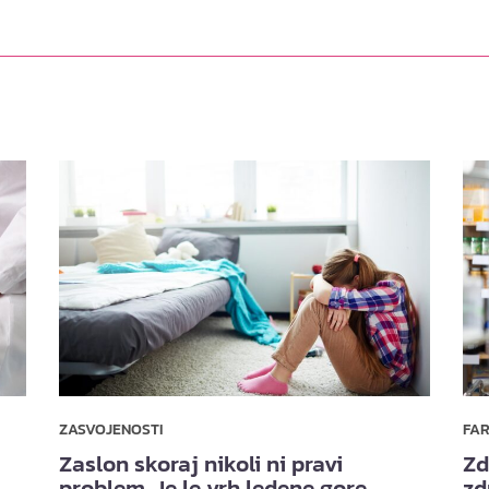
ZASVOJENOSTI
FA
Zaslon skoraj nikoli ni pravi
Zd
problem. Je le vrh ledene gore.
zd