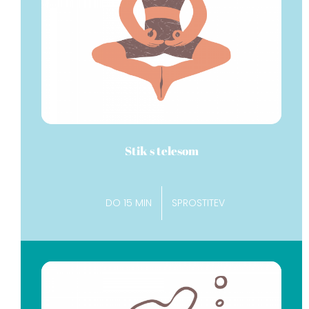
Stik s telesom
DO 15 MIN
SPROSTITEV