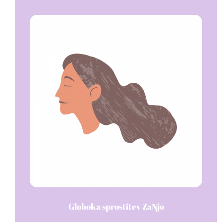
Globoka sprostitev ZaNjo