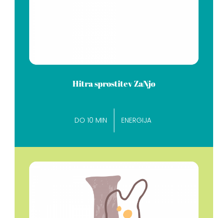
Hitra sprostitev ZaNjo
DO 10 MIN
ENERGIJA