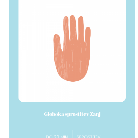
Globoka sprostitev Zanj
DO 20 MIN
SPROSTITEV