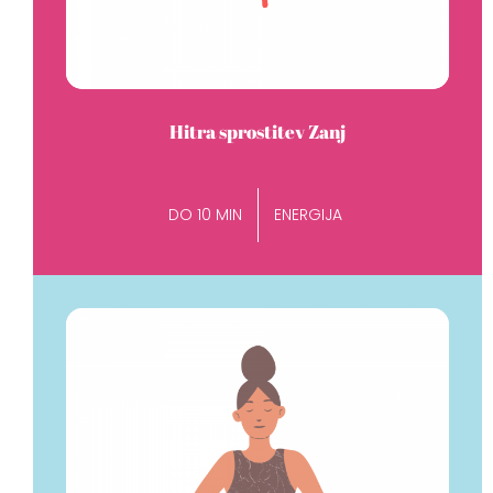
Hitra sprostitev Zanj
DO 10 MIN
ENERGIJA