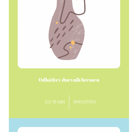
Odložitev dnevnih bremen
DO 15 MIN
SPROSTITEV