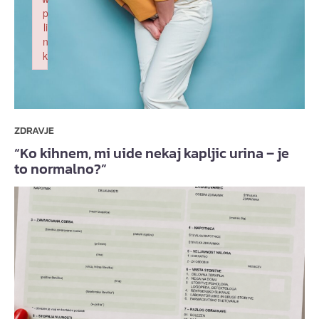
p
li
n
k
Failed to initialize plugin: wplink
ZDRAVJE
“Ko kihnem, mi uide nekaj kapljic urina – je
to normalno?”