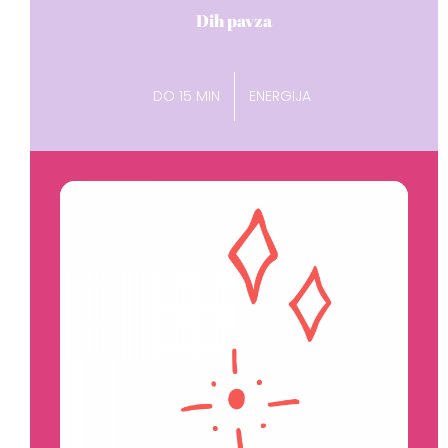
Dih pavza
DO 15 MIN
ENERGIJA